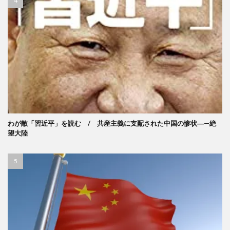
わが敵「習近平」を読む / 共産主義に支配された中国の惨状―—絶
望大陸