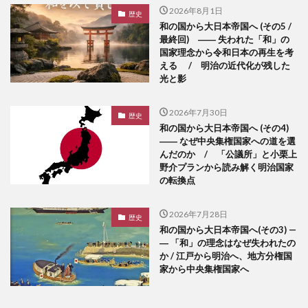
2026年8月1日
歴史
和の国から大日本帝国へ (その5 /
最終回) ―― 失われた「和」の
国家理念から令和日本の再生を考
える / 明治の近代化が残した
光と影
2026年7月30日
歴史
和の国から大日本帝国へ (その4)
―― なぜ中央集権国家への道を選
んだのか / 「公議所」と小栗上
野介プランから読み解く明治国家
の転換点
2026年7月28日
歴史
和の国から大日本帝国へ(その3) —
― 「和」の理念はなぜ失われたの
か / 江戸から明治へ、地方分権国
家から中央集権国家へ