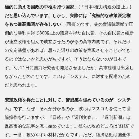
極的に負える国政の中枢を持つ国家
」(『日本/権力構造の謎 上』)
だと思い込んでいます
。しかし、
実際には「究極的な政策決定権
をもつ最高機関が存在しない」
(同書)のです。先の衆議院選挙で圧
倒的な勝利を得て300以上の議席を得た自民党。その自民党と維新
が連立政権を組んで成立させたのが今の高市内閣です。それだけ
の安定基盤があれば、思った通りの政策を実現させることができ
るのではないかと思いがちですが、そうはならないのが日本で
す。5月21日に国力研究会を発足させましたが、高市総理は出席し
なかったとのことです。これは「システム」に対する配慮のため
だと思われます。
安定政権を得たことに対して、警戒感を強めているのが「システ
ム」です
。なぜ、それが分かるのか。彼らはマスコミを使って世
論操作を行いますが、『日経』や『週刊文春』、『週刊新潮』は
反高市的な記事を流し始めています。彼らの攻めどころは“経済”で
す。一番、攻めやすい材料だからです。ただ、経済活動は国全体