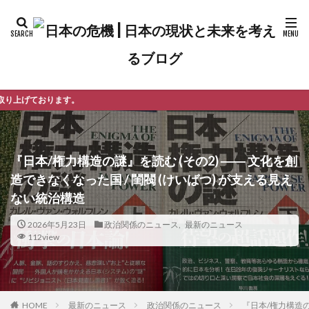
ようこ
『日本/権力構造の謎』を読む (その2) ―― 文化を創
造できなくなった国 / 閨閥 (けいばつ) が支える見え
ない統治構造
2026年5月23日
政治関係のニュース
,
最新のニュース
112view
最新のニュース
政治関係のニュース
『日本/権力構造の
HOME