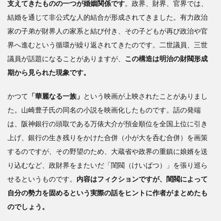
支えてきたものの一つが婚姻関係です
。政界、財界、官界では、
結婚を通じて非公式な人的結合が形成されてきました。有力政治
家の子弟が財界人の家系と結び付き、その子どもが再び政治や官
界へ進むという循環が繰り返されてきたのです。二世議員、三世
議員が話題になることがありますが、
この構造は明治の財閥形成
期から見られた現象です。
かつて
「華麗なる一族」
という映画が上映されたことがありまし
た。山崎豊子氏の同名の小説を映画化したものです。話の発端
は、阪神銀行の頭取である万俵大介が預金順位を全国上位に引き
上げ、銀行の生き残りをかけた合併（小が大を呑む合併）を画策
するのですが、その野望のため、大蔵省や政界の重鎮に娘婿を送
り込むなど、政財界をまたいだ「閨閥（けいばつ）」を張り巡ら
せるというものです。
内容はフィクションですが、閨閥によって
自分の勢力を固めるという実際の話をヒントに作者がまとめたも
のでしょう。