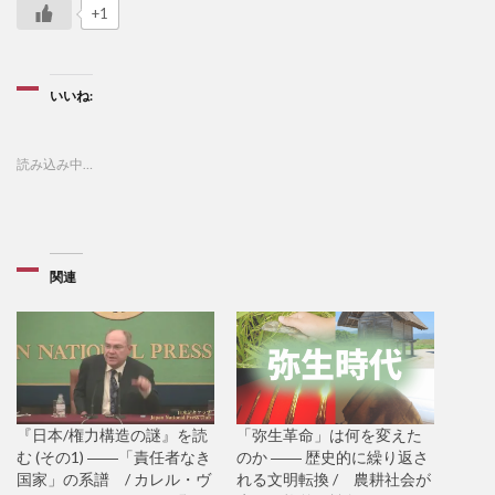
+1
いいね:
読み込み中…
関連
『日本/権力構造の謎』を読
「弥生革命」は何を変えた
む (その1) ――「責任者なき
のか ―― 歴史的に繰り返さ
国家」の系譜 / カレル・ヴ
れる文明転換 / 農耕社会が