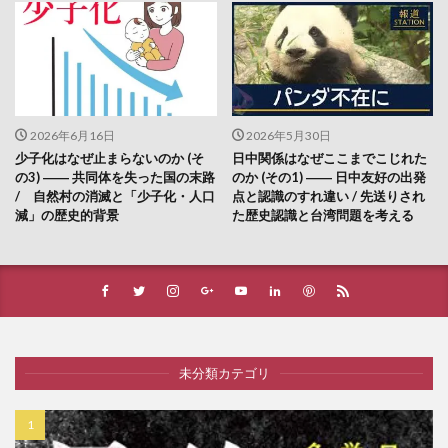
2026年6月16日
2026年5月30日
少子化はなぜ止まらないのか (そ
日中関係はなぜここまでこじれた
の3) ―― 共同体を失った国の末路
のか (その1) ―― 日中友好の出発
/ 自然村の消滅と「少子化・人口
点と認識のすれ違い / 先送りされ
減」の歴史的背景
た歴史認識と台湾問題を考える
未分類カテゴリ