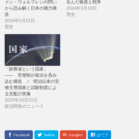
ァン・ウォルフレンの問い
生んだ格差と戦争
から読み解く日本の権力構
2026年3月10日
造
歴史
2026年5月21日
歴史
「財務省という国家」
―― 官僚制が政治を呑み
込む構造 / 明治以来の官
僚主導国家と試験制度によ
る支配の実像
2025年10月21日
政治関係のニュース