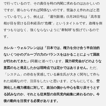
で行っているので、その責任を時の内閣に求めるのはおかしいの
ですが、彼らからすれば関係ないのです。世論さえ作れればと思
っているでしょう。例えば、『週刊新潮』(5月28日号)は「高市首
相が目を背ける日本経済の“危機”」というタイトルです。政権を倒
すつもりはなく、強くならないように“牽制球”を投げているので
す。
カレル・ウォルフレンはは「日本では、権力を分け合う半自治的
ないくつかのグループの力のバランスをはかることによって国政
が行われてきた」
(同書)と述べています。
国力研究会がどのような
意図のもと発足したかは現時点では定かではありません。
ただ、
「システム」の存在を実感している麻生氏が大きく関与して作ら
れた組織なので、注目をしたいと思います。どちらにしても、
空
洞化した権力構造に対して、政治の側から中心を取り戻そうとす
る試みなのか、それとも従来型の自民党内結集に終わるのか。今
後の動向を注視する必要があります。