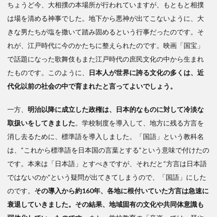
る
ちょうど今、大相撲の本場所が行われていますが、もともと相撲
「シ
は場を清める神事でした。地下から悪神が出てこないように、大
ステ
きな男たちが塩を撒いて踏み固めるという行事だったのです。そ
ム」
の人
れが、江戸時代に今のかたちに整えられたのです。映画「国宝」
脈構
で話題になった歌舞伎もまた江戸時代の庶民文化の中から生まれ
造
たものです。このように、
日本人が世界に誇る文化の多くは、近
代化以前の社会の中で育まれたと言ってよいでしょう。
一方、
明治以降に成立した政権は、日本的なものに対して冷淡な
取扱いをしてきました
。学校制度を導入して、地方に残る方言を
消し去るために、標準語を導入しました。「国語」という教科名
は、“これから標準語を日本国の言葉とする”という意味で付けたの
です。本来は「日本語」とすべきですが、それだと“方言は日本語
ではないのか”という疑問が出てきてしまうので、「国語」にした
のです。
その導入から約160年、各地に根付いていた方言は急速に
衰退していきました。その結果、地域固有の文化や共同体意識も