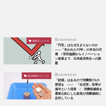
2026年8月6日
最新のニュース
「円安」はなぜ止まらないのか
――「失われた30年」の本当の代
償 / 官民協調からイノベーショ
ン政策まで、日本経済再生への課
題
2026年8月4日
政治関係のニュース
「財源」はあるので消費税1%の
実現を ―― 「生活苦」世帯が
過半という現実 / 消費税減税を
選挙公約にした政党が消費減税に
反対している