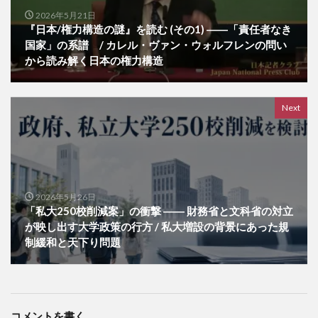
2026年5月21日
『日本/権力構造の謎』を読む (その1) ――「責任者なき
国家」の系譜 / カレル・ヴァン・ウォルフレンの問い
から読み解く日本の権力構造
Next
2026年5月26日
「私大250校削減案」の衝撃 ―― 財務省と文科省の対立
が映し出す大学政策の行方 / 私大増設の背景にあった規
制緩和と天下り問題
コメントを書く