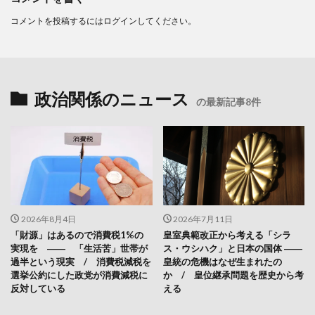
コメントを投稿するには
ログイン
してください。
政治関係のニュース
の最新記事8件
2026年8月4日
2026年7月11日
「財源」はあるので消費税1%の
皇室典範改正から考える「シラ
実現を ―― 「生活苦」世帯が
ス・ウシハク」と日本の国体 ――
過半という現実 / 消費税減税を
皇統の危機はなぜ生まれたの
選挙公約にした政党が消費減税に
か / 皇位継承問題を歴史から考
反対している
える