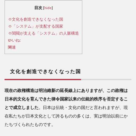
化を
目次
[
hide
]
創造
でき
文化を創造できなくなった国
なく
「システム」が支配する国家
なっ
閨閥が支える「システム」の人脈構造
た国
いいね:
関連
2
「シ
ステ
文化を創造できなくなった国
ム」
が支
配す
現在の政権構造は明治維新の延長線上にありますが、この政権は
る国
日本的文化を育んできた律令国家以来の伝統的秩序を否定するこ
家
とで成立しました
。日本は伝統・文化の国だと言われますが、現
3
在私たちが日本文化として誇るものの多くは、実は明治以前にか
閨
閥が
たちづくられたものです。
支え