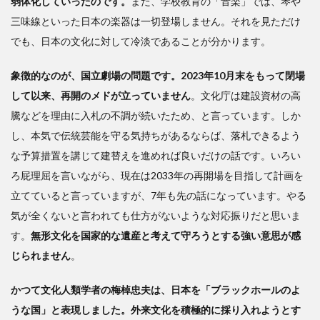
弱体化していったのです。
また、学校教育の「音楽」では、琴や
三味線といった日本の楽器は一切登場しません。それを見ただけ
でも、日本の文化に対して冷淡であることが分かります。
象徴的なのが、国立劇場の問題です。2023年10月末をもって閉場
して以来、再開のメドが立っていません
。文化庁は建設資材の高
騰などを理由に入札の不調が続いたため、と言っています。しか
し、本気で伝統芸能を守る気持ちがあるならば、落札できるよう
な予算措置を講じて建替えを進めれば良いだけの話です。いろい
ろ屁理屈を言いながら、現在は2033年の再開場を目指して計画を
立てていると言っていますが、7年も先の話になっています。やる
気が全くないと言われても仕方がないような対応振りだと思いま
す。
無形文化を国家的な遺産と考えて守ろうとする強い意思が感
じられません
。
かつて文化人類学者の梅棹忠夫は、日本を「ブラックホールのよ
うな国」と表現しました。外来文化を積極的に採り入れようとす