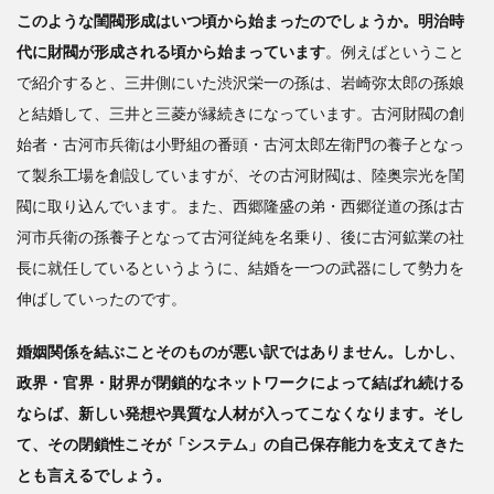
このような閨閥形成はいつ頃から始まったのでしょうか。明治時
代に財閥が形成される頃から始まっています
。例えばということ
で紹介すると、三井側にいた渋沢栄一の孫は、岩崎弥太郎の孫娘
と結婚して、三井と三菱が縁続きになっています。古河財閥の創
始者・古河市兵衛は小野組の番頭・古河太郎左衛門の養子となっ
て製糸工場を創設していますが、その古河財閥は、陸奥宗光を閨
閥に取り込んでいます。また、西郷隆盛の弟・西郷従道の孫は古
河市兵衛の孫養子となって古河従純を名乗り、後に古河鉱業の社
長に就任しているというように、結婚を一つの武器にして勢力を
伸ばしていったのです。
婚姻関係を結ぶことそのものが悪い訳ではありません。しかし、
政界・官界・財界が閉鎖的なネットワークによって結ばれ続ける
ならば、新しい発想や異質な人材が入ってこなくなります。そし
て、その閉鎖性こそが「システム」の自己保存能力を支えてきた
とも言えるでしょう。