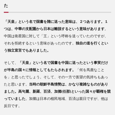
た
「天皇」という名で国書を隋に送った意味は、２つあります。１
つは、中華の支配圏から日本は離脱するという意味があります
。
中国は衛星国に対して「王」という呼称を送っていたのですが、
それを拒絶するという意味があったのです。
独自の道を行くとい
う独立宣言でもありました。
そして、
「天皇」という名で国書を中国に送ったという事実だけ
が半島の国々に情報としてもたらされます。
「何を馬鹿なこと
を」と思ったでしょう。そして、その一方で羨望の気持ちもあっ
たと思います。
当時の朝鮮半島情勢は、かなり複雑なものがあり
ました。高句麗、新羅、百済、加揶(任那)といった国々が覇権を競
っていました
。加揶は日本の植民地域、百済は親日ですが、他は
反日です。