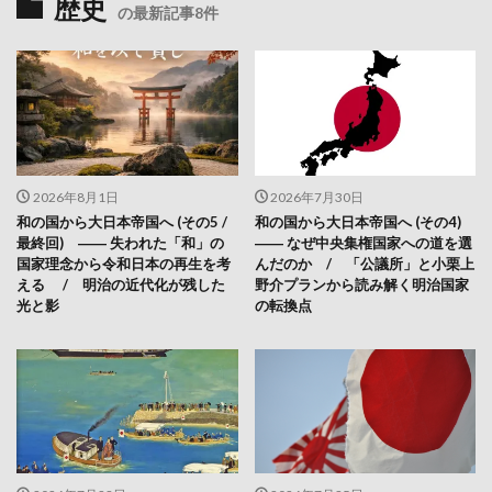
歴史
の最新記事8件
2026年8月1日
2026年7月30日
和の国から大日本帝国へ (その5 /
和の国から大日本帝国へ (その4)
最終回) ―― 失われた「和」の
―― なぜ中央集権国家への道を選
国家理念から令和日本の再生を考
んだのか / 「公議所」と小栗上
える / 明治の近代化が残した
野介プランから読み解く明治国家
光と影
の転換点