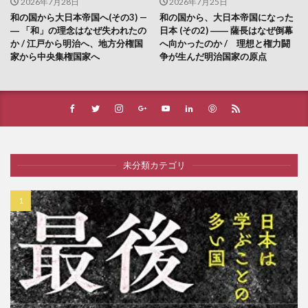
2026年7月28日
2026年7月25日
和の国から大日本帝国へ(その3) —
和の国から、大日本帝国になった
― 「和」の理念はなぜ失われたの
日本 (その2) ―― 薩長はなぜ倒幕
か / 江戸から明治へ、地方分権国
へ向かったのか / 理想と権力闘
家から中央集権国家へ
争が生んだ明治国家の原点
未分類カテゴリ