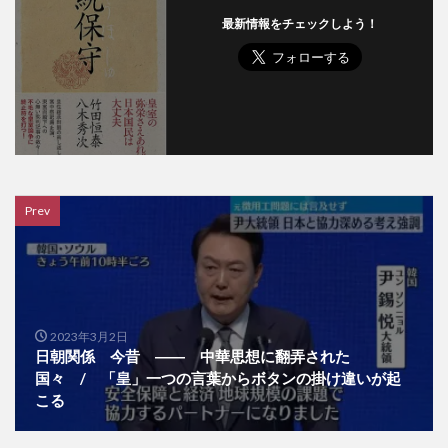
最新情報をチェックしよう！
Prev
2023年3月2日
日朝関係 今昔 ―― 中華思想に翻弄された
国々 / 「皇」一つの言葉からボタンの掛け違いが起
こる