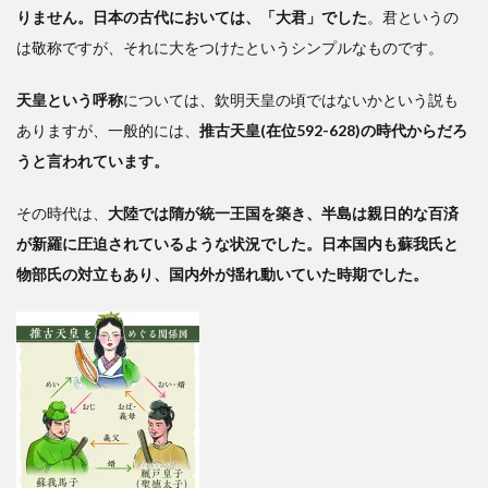
りません。日本の古代においては、「大君」でした
。君というの
を認
めさ
は敬称ですが、それに大をつけたというシンプルなものです。
せた
天皇という呼称
については、欽明天皇の頃ではないかという説も
3
ありますが、一般的には、
推古天皇(在位592-628)の時代からだろ
「天
うと言われています。
皇」
の名
その時代は、
大陸では隋が統一王国を築き、半島は親日的な百済
称は
が新羅に圧迫されているような状況でした。日本国内も蘇我氏と
中華
圏か
物部氏の対立もあり、国内外が揺れ動いていた時期でした。
らの
独立
を意
味し
てい
た