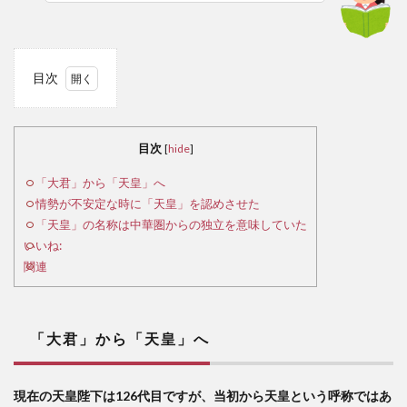
目次
1
「大
目次
[
hide
]
君」
から
「大君」から「天皇」へ
「天
情勢が不安定な時に「天皇」を認めさせた
皇」
「天皇」の名称は中華圏からの独立を意味していた
へ
いいね:
関連
2
情
勢が
不安
「大君」から「天皇」へ
定な
時に
「天
現在の天皇陛下は126代目ですが、当初から天皇という呼称ではあ
皇」