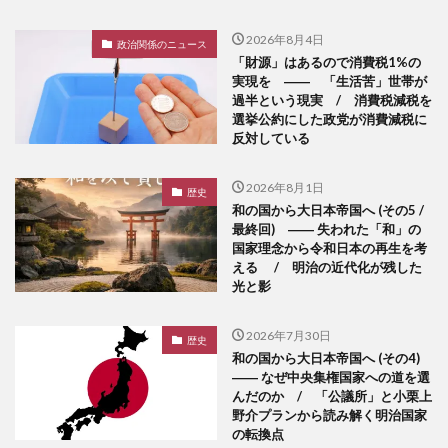
2026年8月4日
政治関係のニュース
「財源」はあるので消費税1%の
実現を ―― 「生活苦」世帯が
過半という現実 / 消費税減税を
選挙公約にした政党が消費減税に
反対している
2026年8月1日
歴史
和の国から大日本帝国へ (その5 /
最終回) ―― 失われた「和」の
国家理念から令和日本の再生を考
える / 明治の近代化が残した
光と影
2026年7月30日
歴史
和の国から大日本帝国へ (その4)
―― なぜ中央集権国家への道を選
んだのか / 「公議所」と小栗上
野介プランから読み解く明治国家
の転換点