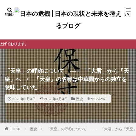
ようこそ
「天皇」の呼称について ―— 「大君」から「天
皇」へ / 「天皇」の名称は中華圏からの独立を
意味していた
2023年3月4日
2023年3月4日
歴史
522view
歴史
「天皇」の呼称について ―— 「大君」から「天皇
HOME