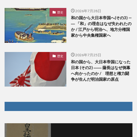
2026年7月28日
歴史
和の国から大日本帝国へ(その3) —
― 「和」の理念はなぜ失われたの
か / 江戸から明治へ、地方分権国
家から中央集権国家へ
2026年7月25日
歴史
和の国から、大日本帝国になった
日本 (その2) ―― 薩長はなぜ倒幕
へ向かったのか / 理想と権力闘
争が生んだ明治国家の原点