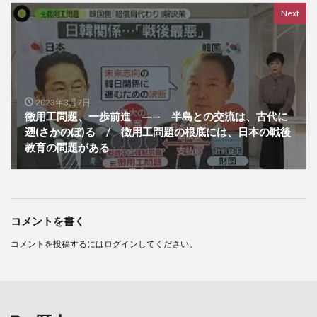
Next
2023年3月7日
徴用工問題、一歩前進 ―— 半島との交流は、古代に
遡(さかのぼ)る / 徴用工問題の根底には、日本の戦後
教育の問題がある
コメントを書く
コメントを投稿するには
ログイン
してください。