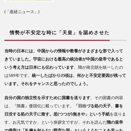
(「産経ニュース」)
情勢が不安定な時に「天皇」を認めさせた
当時の日本には、中国からの情報や教養がさまざまな形で入って
きていました。宇宙における最高の統治者が中国の皇帝であると
いう考え方は日本にも伝わっています
。隋が南北朝を統一したの
は589年です。
統一したばかりの頃は、何かと不安定要因が残って
います。それをチャンスと思ったのでしょう。
自分の国の独立性を示すために国書を送ります
。その国書の内容
は、『隋書』倭国伝に載っています。
「日出づる処の天子、書を
日没する処の天子に致す。恙(つつが)無きや」という手紙
を送りま
す。お元気ですか、という挨拶文ですが、それを読んだ
隋の皇帝
の煬帝は「礼儀を知らない野蛮な国」というようなことを言った