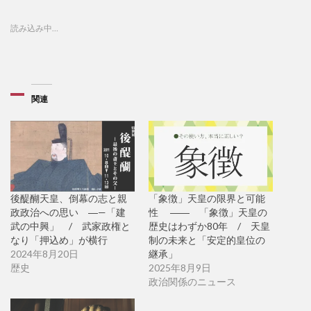
読み込み中…
関連
後醍醐天皇、倒幕の志と親
「象徴」天皇の限界と可能
政政治への思い ―—「建
性 ―― 「象徴」天皇の
武の中興」 / 武家政権と
歴史はわずか80年 / 天皇
なり「押込め」が横行
制の未来と「安定的皇位の
2024年8月20日
継承」
歴史
2025年8月9日
政治関係のニュース