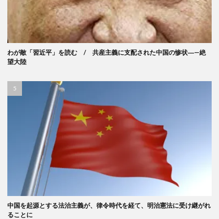
わが敵「習近平」を読む / 共産主義に支配された中国の惨状―—絶
望大陸
中国を起源とする法治主義が、律令時代を経て、明治憲法に受け継がれ
ることに