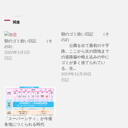
関連
朝のゴミ拾い日記 （そ
の2）
朝のゴミ拾い日記 （そ
公園を出て最初の十字
の3）
路。ここから次の団地まで
2020年1月1日
の道路脇や植え込みの中に
日記
ゴミが多く捨てられてい
る。住…
2019年11月30日
日記
「スーパーシティ」が今後
各地につくられる時代