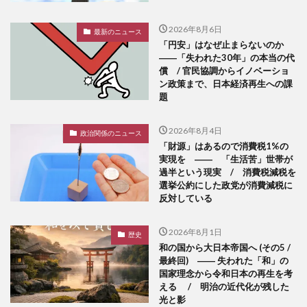
2026年8月6日
最新のニュース
「円安」はなぜ止まらないのか
――「失われた30年」の本当の代
償 / 官民協調からイノベーショ
ン政策まで、日本経済再生への課
題
2026年8月4日
政治関係のニュース
「財源」はあるので消費税1%の
実現を ―― 「生活苦」世帯が
過半という現実 / 消費税減税を
選挙公約にした政党が消費減税に
反対している
2026年8月1日
歴史
和の国から大日本帝国へ (その5 /
最終回) ―― 失われた「和」の
国家理念から令和日本の再生を考
える / 明治の近代化が残した
光と影