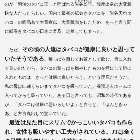
いわや
まつへい
のが「明治のタバコ王」と呼ばれる
岩谷
松平
。薩摩出身の大変豪
快な人だったらしい。国内で最初の紙巻きタバコを「岩谷天狗タ
バコ」の商品名で大量宣伝、大量販売をしたため、あっと言う間
に紙巻きタバコが日本に普及、定着してしまった。
その頃の人達はタバコが健康に良いと思って
ただ、
いたそうである
。葉っぱを煎じてお茶として飲む。胃に入れ
て良いのだから、タバコの葉っぱを燃やしたものを煙にして肺に
入れたものは、きっと健康に良いだろう、という理屈だそうだ。
私の母は85歳くらいまでタバコを吸っていた。養護老人ホームに
入ってからも吸っていた。ある日と言っても、昭和の時代である
が、「タバコは健康に悪いらしいよ」と言うと、「ほんときゃ
あ」と方言丸出しで驚いていた。
最近は見た目にスリムでかっこいいタバコも作ら
れ、女性も吸いやすい工夫がされている。JTは全く