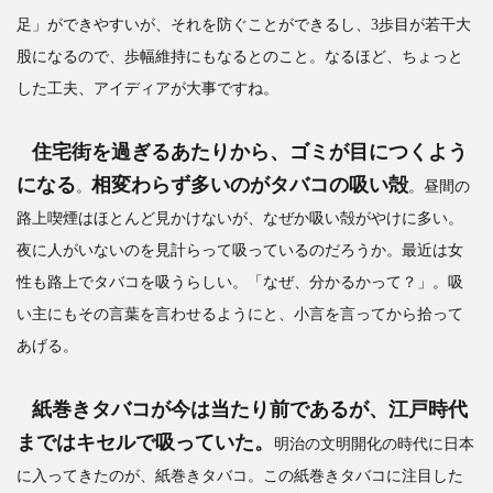
足」ができやすいが、それを防ぐことができるし、3歩目が若干大
股になるので、歩幅維持にもなるとのこと。なるほど、ちょっと
した工夫、アイディアが大事ですね。
住宅街を過ぎるあたりから、ゴミが目につくよう
になる
相変わらず多いのがタバコの吸い殻
。
。昼間の
路上喫煙はほとんど見かけないが、なぜか吸い殻がやけに多い。
夜に人がいないのを見計らって吸っているのだろうか。最近は女
性も路上でタバコを吸うらしい。「なぜ、分かるかって？」。吸
い主にもその言葉を言わせるようにと、小言を言ってから拾って
あげる。
紙巻きタバコが今は当たり前であるが、江戸時代
まではキセルで吸っていた。
明治の文明開化の時代に日本
に入ってきたのが、紙巻きタバコ。この紙巻きタバコに注目した