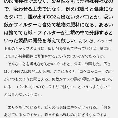
の民間会社ではなく、公益性をもった特殊会社なの
で、吸わせる工夫ではなく、例えば吸うと健康にな
るタバコ、煙が出ずCO2も出ないタバコとか、吸い
殻がフィルターも含めて植物の肥料になる、あるい
は捨てても紙・フィルターが土壌の中で分解すると
いった製品の開発を考えて欲しい
。あるいは、ペットボ
トルのキャップのように、吸い殻を集めて持って行けば、量に応
じてJTが慈善団体に寄附をするというのはいかがであろうか。
そんなことを考えながら歩いていると、公園に到着した。広さ
は5千坪位の比較的広い公園。ここに着くと「コケコッコー」の声
がいつものように聞こえる。何故かオスの鶏が1羽だけ住み着いて
いる。（２羽いないのでニワトリではない、というつまらないこ
とは言わないように）。
エサをあげていると、近くの老夫婦に声をかけられる。「何を
あげているんですか」。昨日の食べ残しのおにぎりなんですよ、