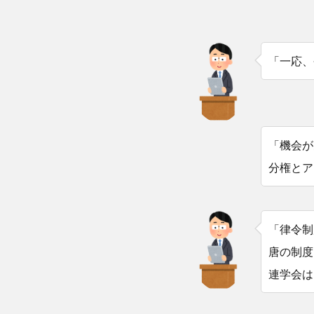
「一応、
「機会が
分権とア
「律令制
唐の制度
連学会は