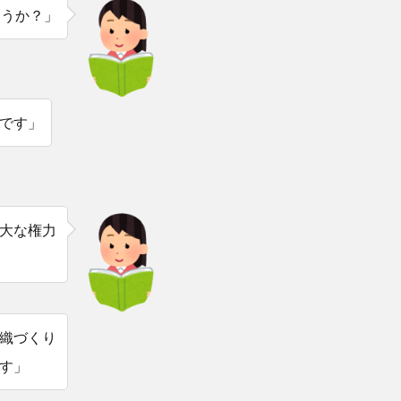
ょうか？」
です」
大な権力
織づくり
す」