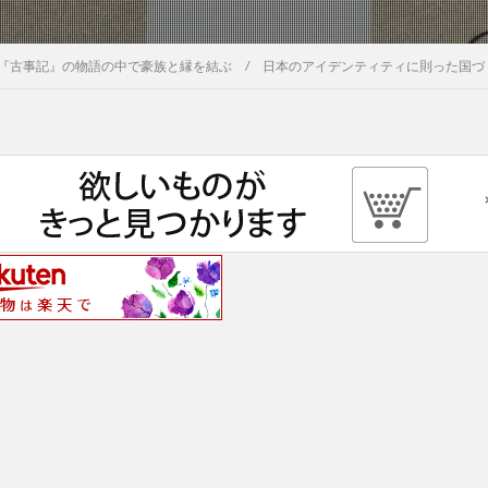
—『古事記』の物語の中で豪族と縁を結ぶ / 日本のアイデンティティに則った国づ