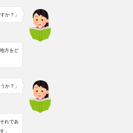
ですか？」
地方をど
ょうか？」
それであ
す」