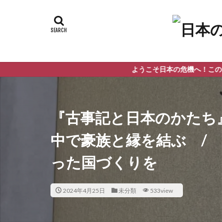
ようこそ日本の危機へ！このブログでは主に
『古事記と日本のかたち』
中で豪族と縁を結ぶ /
った国づくりを
2024年4月25日
未分類
533view