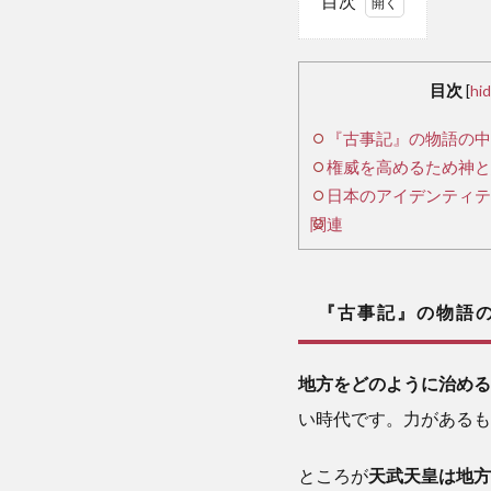
目次
1
『古
目次
[
hi
事
『古事記』の物語の中
記』
権威を高めるため神と
の物
語の
日本のアイデンティテ
中で
関連
豪族
と縁
を結
『古事記』の物語の
ぶ
2
地方をどのように治める
い時代です。力があるも
権
威
ところが
を
天武天皇は地方