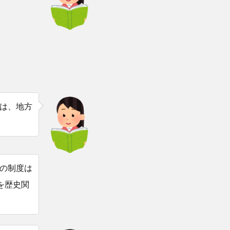
は、地方
の制度は
を歴史関