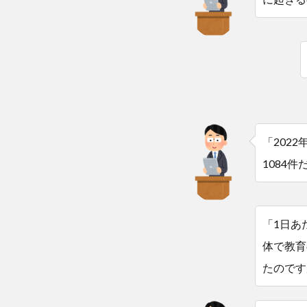
「202
1084
「1日あ
体で教育
たのです