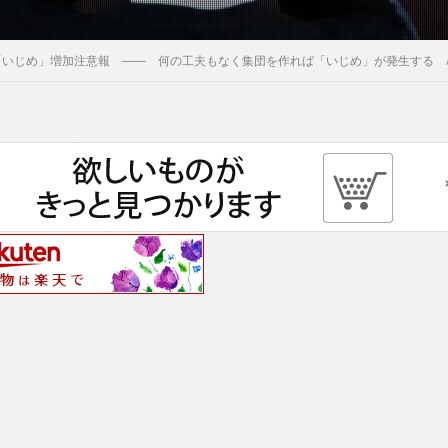
「いじめ」増加注意報 ―― 何の工夫もなく集団を作れば「いじめ」が発生する 