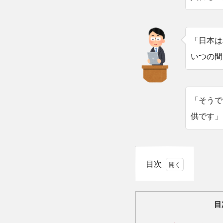
「日本は
いつの間
「そうで
供です」
目次
1
何
の工
目
夫も