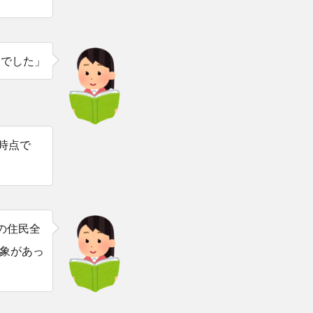
クでした」
時点で
の住民全
象があっ