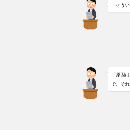
「そうい
「原因は
で、それ