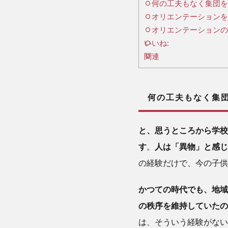
何の工夫もなく集団を
なく
オリエンテーションを
集団
を作
オリエンテーションの
れば
いいね:
「い
関連
じ
め」
が発
何の工夫もなく集団
生す
る
と、思うところから学校
2
す
。
人は「異物」と感じ
オ
の経験だけで、今の子供
リ
エ
かつての時代でも、地域
ン
の秩序を維持していたの
テ
ー
は、そういう経験がない