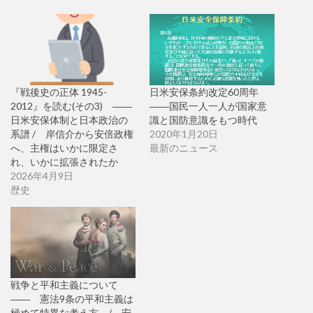
『戦後史の正体 1945-
日米安保条約改定60周年
2012』を読む(その3) ――
――国民一人一人が国家意
日米安保体制と日本政治の
識と国防意識をもつ時代
系譜 / 岸信介から安倍政権
2020年1月20日
へ、主権はいかに限定さ
最新のニュース
れ、いかに拡張されたか
2026年4月9日
歴史
戦争と平和主義について
―― 憲法9条の平和主義は
極めて特異な考え方 / 安