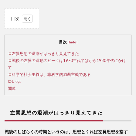
目次
1
左
翼思
目次
[
hide
]
想の
退潮
左翼思想の退潮がはっきり見えてきた
がは
戦後の左翼の運動のピークは1970年代半ばから1980年代にかけ
っき
て
り見
科学的社会主義は、非科学的独裁主義である
えて
いいね:
きた
関連
2
戦
後の
左翼思想の退潮がはっきり見えてきた
左翼
の運
動の
戦後のしばらくの時期というのは、思想とくれば左翼思想を指す
ピー