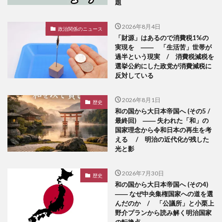
題
2026年8月4日
政治関係のニュース
「財源」はあるので消費税1%の
実現を ―― 「生活苦」世帯が
過半という現実 / 消費税減税を
選挙公約にした政党が消費減税に
反対している
2026年8月1日
歴史
和の国から大日本帝国へ (その5 /
最終回) ―― 失われた「和」の
国家理念から令和日本の再生を考
える / 明治の近代化が残した
光と影
2026年7月30日
歴史
和の国から大日本帝国へ (その4)
―― なぜ中央集権国家への道を選
んだのか / 「公議所」と小栗上
野介プランから読み解く明治国家