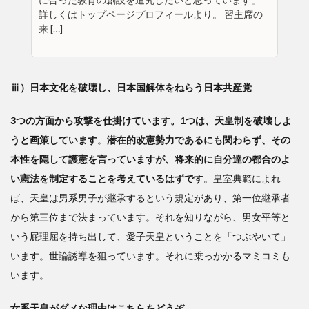
詳しくはトップページプロフィールより。 習主席の
来 […]
ⅲ）日本文化を破壊し、日本国解体をねらう日本共産党
3つの方面から攻撃を仕掛けています。1つは、天皇制を破壊しよ
うと画策しています
。
潜在的改憲勢力であるにも関わらず、その
本性を隠して護憲を言っていますが、将来的に自分達の都合のよ
い憲法を制定することを考えているはずです
。皇室典範によれ
ば、天皇は男系男子が継承するという規定があり、第一位継承者
から第三位まで決まっています。それを知りながら、男女平等と
いう屁理屈を持ち出して、愛子天皇ということを「つぶやいて」
います。世論誘導を狙っています。それに乗っかかるマミコミも
います。
女系天皇がダメな理由はこちらをどうぞ