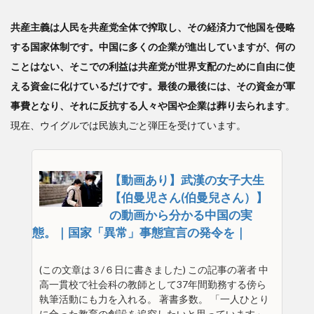
共産主義は人民を共産党全体で搾取し、その経済力で他国を侵略
する国家体制です。中国に多くの企業が進出していますが、何の
ことはない、そこでの利益は共産党が世界支配のために自由に使
える資金に化けているだけです。最後の最後には、その資金が軍
事費となり、それに反抗する人々や国や企業は葬り去られます
。
現在、ウイグルでは民族丸ごと弾圧を受けています。
【動画あり】武漢の女子大生
【伯曼児さん(伯曼兒さん）】
の動画から分かる中国の実
態。｜国家「異常」事態宣言の発令を｜
(この文章は３/６日に書きました) この記事の著者 中
高一貫校で社会科の教師として37年間勤務する傍ら
執筆活動にも力を入れる。 著書多数。 「一人ひとり
に合った教育の創設を追究したいと思っています」