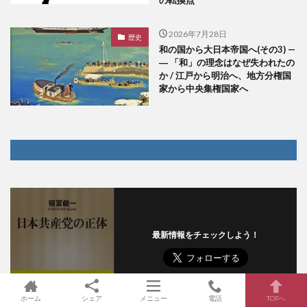
の転換点
2026年7月28日
歴史
和の国から大日本帝国へ(その3) —
― 「和」の理念はなぜ失われたの
か / 江戸から明治へ、地方分権国
家から中央集権国家へ
最新情報をチェックしよう！
ホーム
シェア
メニュー
電話
TOPへ