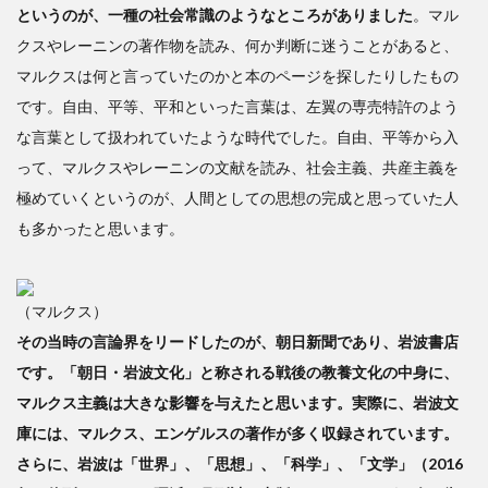
というのが、一種の社会常識のようなところがありました
。マル
クは
1970
クスやレーニンの著作物を読み、何か判断に迷うことがあると、
年代
マルクスは何と言っていたのかと本のページを探したりしたもの
半ば
です。自由、平等、平和といった言葉は、左翼の専売特許のよう
から
1980
な言葉として扱われていたような時代でした。自由、平等から入
年代
って、マルクスやレーニンの文献を読み、社会主義、共産主義を
にか
極めていくというのが、人間としての思想の完成と思っていた人
けて
も多かったと思います。
3
科
学的
社会
（マルクス）
主義
その当時の言論界をリードしたのが、朝日新聞であり、岩波書店
は、
です。「朝日・岩波文化」と称される戦後の教養文化の中身に、
非科
学的
マルクス主義は大きな影響を与えたと思います。実際に、岩波文
独裁
庫には、マルクス、エンゲルスの著作が多く収録されています。
主義
さらに、岩波は「世界」、「思想」、「科学」、「文学」（2016
であ