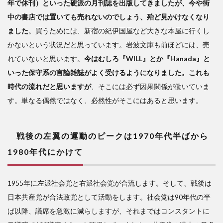
る
年で休刊）といった硬派の月刊誌を出版してきましたが、今や街
中の書店では置いても売れないのでしょう、殆ど見かけなくなり
ました
。買うためには、新宿の紀伊国屋など大きな本屋に行くし
かないという状況だと思っています。岩波文庫も前ほどには、売
れていないと思います。
今はむしろ『WILL』とか『Hanada』と
いった保守系の言論雑誌がよく受けるようになりました。これも
時代の流れだと思いますが
、そこには必ず因果関係が働いていま
す。単なる偶然ではなく、必然性がそこにはあると思います。
戦後の左翼の運動のピークは1970年代半ばから
1980年代にかけて
1955年に左派社会党と右派社会党が合流します。そして、戦後は
日本共産党が合法政党として活動をします。社会党は90年代の半
ば以降、議席を急激に減らしますが、それまではコンスタントに