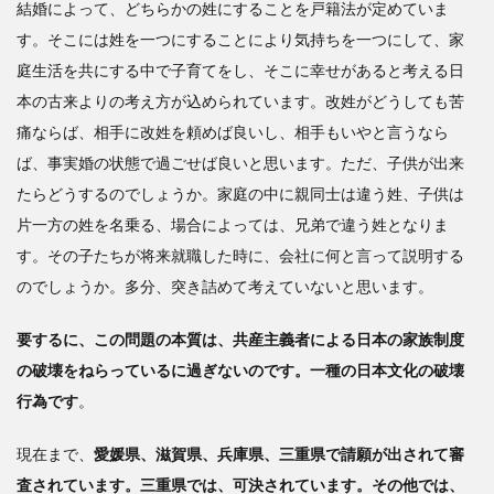
結婚によって、どちらかの姓にすることを戸籍法が定めていま
す。そこには姓を一つにすることにより気持ちを一つにして、家
庭生活を共にする中で子育てをし、そこに幸せがあると考える日
本の古来よりの考え方が込められています。改姓がどうしても苦
痛ならば、相手に改姓を頼めば良いし、相手もいやと言うなら
ば、事実婚の状態で過ごせば良いと思います。ただ、子供が出来
たらどうするのでしょうか。家庭の中に親同士は違う姓、子供は
片一方の姓を名乗る、場合によっては、兄弟で違う姓となりま
す。その子たちが将来就職した時に、会社に何と言って説明する
のでしょうか。多分、突き詰めて考えていないと思います。
要するに、この問題の本質は、共産主義者による日本の家族制度
の破壊をねらっているに過ぎないのです。一種の日本文化の破壊
行為です
。
現在まで、
愛媛県、滋賀県、兵庫県、三重県で請願が出されて審
査されています。三重県では、可決されています。その他では、