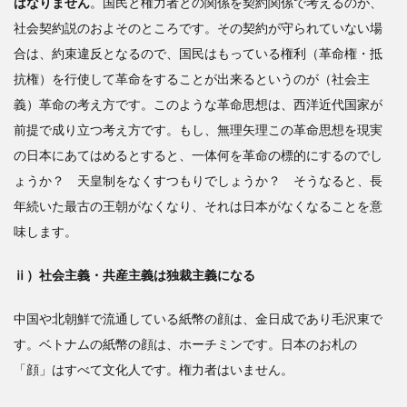
ばなりません
。国民と権力者との関係を契約関係で考えるのが、
社会契約説のおよそのところです。その契約が守られていない場
合は、約束違反となるので、国民はもっている権利（革命権・抵
抗権）を行使して革命をすることが出来るというのが（社会主
義）革命の考え方です。このような革命思想は、西洋近代国家が
前提で成り立つ考え方です。もし、無理矢理この革命思想を現実
の日本にあてはめるとすると、一体何を革命の標的にするのでし
ょうか？ 天皇制をなくすつもりでしょうか？ そうなると、長
年続いた最古の王朝がなくなり、それは日本がなくなることを意
味します。
ⅱ）社会主義・共産主義は独裁主義になる
中国や北朝鮮で流通している紙幣の顔は、金日成であり毛沢東で
す。ベトナムの紙幣の顔は、ホーチミンです。日本のお札の
「顔」はすべて文化人です。権力者はいません。