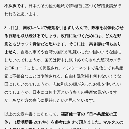
不採択です。
日本のその他の地域で請願権に基づく審議要請が行
われると思います。
3つ目は、
国政レベルで他党を引きずり込んで、政権を弱体化させ
る行動を取り続けるでしょう
。
政権に近づくためには、どんな野
党ともひっつく覚悟だと思います。そこには、高き志は何もあり
ません
。香港の市民や台湾の国民が毛嫌いした中国のような国に
したいのでしょうか。国民は街中に張りめぐらされた監視カメラ
とQRコードによって監視され、インターネットで発信しても共産
党に不都合なことは削除される、自由も選挙権も何もないような
国にしたいのでしょうか。志位和夫の顔が入ったお札を使いたい
のでしょうか。日本には何十万という多くの共産党員がいます
が、あなた方の良心に期待したいと思っています。
以上の文章を書くにあたって、
福富健一著の『日本共産党の正
体』（新潮新書.2019年）を参考にさせて頂きました。マルクスの