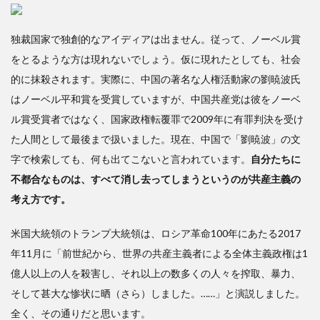
独裁国家で独創的なアイディアは出ません。従って、ノーベル賞
をとるような方は現れないでしょう。仮に現れたとしても、社会
的に抹殺されます。実際に、中国の著名な人権活動家の劉暁波氏
はノーベル平和賞を受賞していますが、中国共産党は彼をノーベ
ル賞受賞者ではなく、国家政権転覆罪で2009年に有罪判決を受け
た人間として最後まで扱いました。現在、中国で「劉暁波」の文
字で検索しても、何も出てこないと言われています。
自分たちに
不都合なものは、すべて消し去ってしまうというのが共産主義の
考え方です。
米国大統領のトランプ大統領は、ロシア革命100年にあたる2017
年11月に「前世紀から、世界の共産主義者による全体主義政権は1
億人以上の人を殺害し、それ以上の数多くの人々を搾取、暴力、
そして甚大な惨状に晒（さら）しました。……」と演説しました。
全く、その通りだと思います。