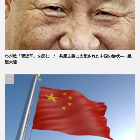
わが敵「習近平」を読む / 共産主義に支配された中国の惨状―—絶
望大陸