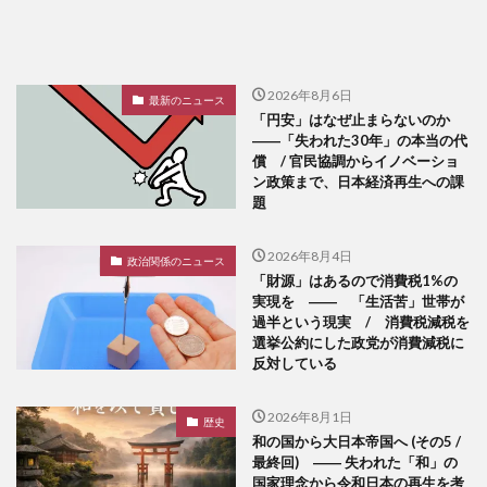
2026年8月6日
最新のニュース
「円安」はなぜ止まらないのか
――「失われた30年」の本当の代
償 / 官民協調からイノベーショ
ン政策まで、日本経済再生への課
題
2026年8月4日
政治関係のニュース
「財源」はあるので消費税1%の
実現を ―― 「生活苦」世帯が
過半という現実 / 消費税減税を
選挙公約にした政党が消費減税に
反対している
2026年8月1日
歴史
和の国から大日本帝国へ (その5 /
最終回) ―― 失われた「和」の
国家理念から令和日本の再生を考