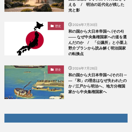
える / 明治の近代化が残した
光と影
2026年7月30日
歴史
和の国から大日本帝国へ (その4)
―― なぜ中央集権国家への道を選
んだのか / 「公議所」と小栗上
野介プランから読み解く明治国家
の転換点
2026年7月28日
歴史
和の国から大日本帝国へ(その3) —
― 「和」の理念はなぜ失われたの
か / 江戸から明治へ、地方分権国
家から中央集権国家へ