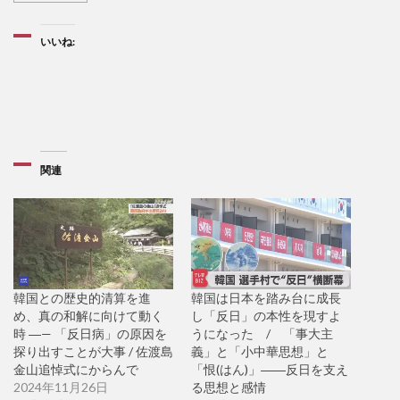
いいね:
関連
韓国との歴史的清算を進
韓国は日本を踏み台に成長
め、真の和解に向けて動く
し「反日」の本性を現すよ
時 ―— 「反日病」の原因を
うになった / 「事大主
探り出すことが大事 / 佐渡島
義」と「小中華思想」と
金山追悼式にからんで
「恨(はん)」――反日を支え
2024年11月26日
る思想と感情