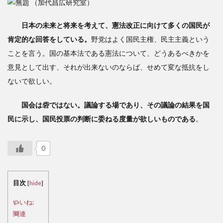
（加代昌広研究室）
日本の未来と将来を考えて、憲法改正に向けて多くの国民が
肯定的な回答をしている。
野党はよく国民主権、民主主義という
ことを言う。国の基本法である憲法について、どうあるべきかを
意見として出す、それが出来ないのならば、せめて変な抵抗をし
ないで欲しい。
国会は砦ではない。議論する場であり、その議論の結果を国
民に示し、国民投票の判断に委ねる度量が欲しいものである
。
0
目次
[
hide
]
いいね:
関連