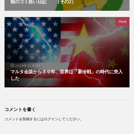
朝のゴミ拾い日記 （その2）
Next
2019年12月3日
マルタ会談から３０年、世界は「新冷戦」の時代に突入
した
コメントを書く
コメントを投稿するには
ログイン
してください。