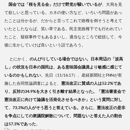
国会では「桜を見る会」だけで野党が騒いでいるが
、大局を見
て欲しいと思っている。カネの使い方など、いろいろ問題があっ
たことは分かるが、だからと言ってこれで政権を倒そうと考えて
いたとしたならば、笑い草である。民主党政権下でも行われてい
たこと、疑獄事件でもあるまいし、適当なところで総括して、今
後に生かしていけば良いという話であろう。
とにかく、
のんびりしている場合ではない。日本周辺の「波高
し」の状況を日本の国民は、ある意味国会議員より敏感に感じて
いるのかもしれない
。先日（11/16.17）、産経新聞社とFNNが実
施した合同世論調査によると、
憲法改正に賛成の人は52.2%であ
り、反対の34.9%を大きく引き離す結果となった。「憲法審査会で
憲法改正に向けて論議を活発化させるべきか」という質問に対し
て、73.3%の人がそう思うと答えている。さらに、憲法改正の是非
を争点にしての衆議院解散について、問題ないと答えた人の割合
は57.3%であった
。