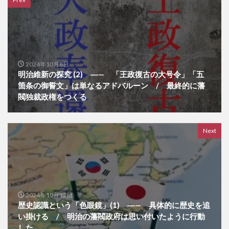
2024年10月8日
明治維新の探究 (2) ―— 「王政復古の大号令」「五
箇条の御誓文」は単なるアドバルーン / 最終的に藩
閥独裁政権をつくる
Next
2024年10月12日
歴史認識という「色眼鏡」(1) ―— 具体的に歴史を追
い掛ける / 明治の藩閥政府は思い付いたように行動
した