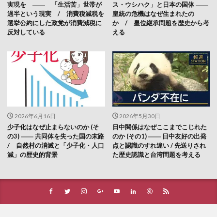
実現を ―― 「生活苦」世帯が
ス・ウシハク」と日本の国体 ――
過半という現実 / 消費税減税を
皇統の危機はなぜ生まれたの
選挙公約にした政党が消費減税に
か / 皇位継承問題を歴史から考
反対している
える
2026年6月16日
2026年5月30日
少子化はなぜ止まらないのか (そ
日中関係はなぜここまでこじれた
の3) ―― 共同体を失った国の末路
のか (その1) ―― 日中友好の出発
/ 自然村の消滅と「少子化・人口
点と認識のすれ違い / 先送りされ
減」の歴史的背景
た歴史認識と台湾問題を考える