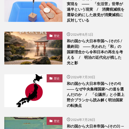
実現を ―― 「生活苦」世帯が
過半という現実 / 消費税減税を
選挙公約にした政党が消費減税に
反対している
2026年8月1日
歴史
和の国から大日本帝国へ (その5 /
最終回) ―― 失われた「和」の
国家理念から令和日本の再生を考
える / 明治の近代化が残した
光と影
2026年7月30日
歴史
和の国から大日本帝国へ (その4)
―― なぜ中央集権国家への道を選
んだのか / 「公議所」と小栗上
野介プランから読み解く明治国家
の転換点
2026年7月28日
歴史
和の国から大日本帝国へ(その3) —