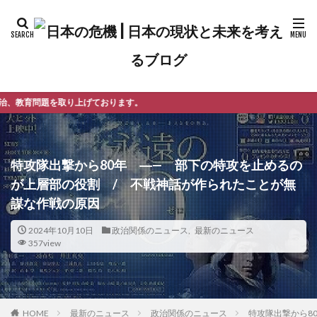
おります。
特攻隊出撃から80年 ―— 部下の特攻を止めるの
が上層部の役割 / 不戦神話が作られたことが無
謀な作戦の原因
2024年10月10日
政治関係のニュース
,
最新のニュース
357view
最新のニュース
政治関係のニュース
特攻隊出撃から8
HOME