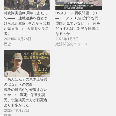
特攻隊実施80周年にあたっ
USスチール買収問題 (1)
て―― 連戦連勝を宿命づ
―— アメリカは対等な同
けられた軍隊…そこから悲劇
盟国と見ていない / 何を
が始まる / 天皇をシラス
どうすれば、対等な同盟に
者に
なるのか
2024年10月26日
2025年1月7日
歴史
政治関係のニュース
「あんぱん」の八木上等兵
の涙ながらの告白 ――
戦争の総括がなぜ進まない
のか / 餓死、栄養失調
死、伝染病死の方が戦死者
よりも多かった
2025年9月27日
歴史