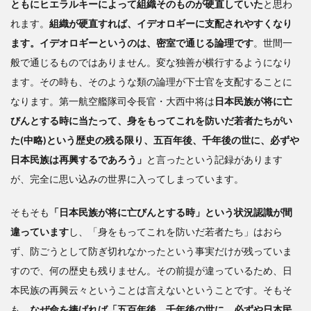
ともにヒエラルキーによって組織そのものが硬直していた
と思わ
れます。
組織が硬直すれば、イデオロギーに支配されやすくなり
ます。イデオロギーというのは、密室で通じる論理です
。世間一
般で通じるものではありません。変な独善が横行するようになり
ます。その時も、そのような類の論理が下士官を支配することに
なります。第一航空艦隊司令長官・大西中将は
日本民族が将に亡
びんとする時に当たって、身をもってこれを防いだ若者たちがい
た(中略)という歴史の残る限り、五百年後、千年後の世に、必ずや
日本民族は再興するであろう」
と言ったという記録があります
が、完全に思い込みの世界に入ってしまっています。
そもそも
「日本民族が将に亡びんとする時」という状況認識が間
違っています
し、「身をもってこれを防いだ若者たち」はおら
ず、防ごうとして防ぎ切れなかったという事実だけが残っていま
すので、何の歴史も残りません。その前提が違っているため、日
本民族の再興云々ということは言えないということです。そもそ
も、
なぜ命を捧げれば「五百年後、千年後の世に、必ずや日本民