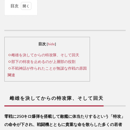
目次
1
2
雌
雄を
決し
目次
[
hide
]
てか
雌雄を決してからの特攻隊、そして回天
らの
特攻
部下の特攻を止めるのが上層部の役割
隊、
不戦神話が作られたことが無謀な作戦の原因
そし
関連
て回
天
3
雌雄を決してからの特攻隊、そして回天
部
下の
特攻
零戦に250キロ爆弾を搭載して敵艦に体当たりするという「特攻」
を止
の命令が下され、戦闘機とともに貴重な命を散らした多くの若者
める