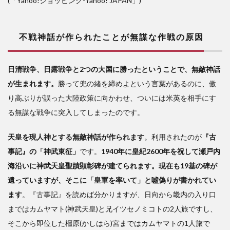
(「Yahoo!ショッピング-
Yahoo! JAPAN
」)
不戦神話が作られたことが無謀な作戦の原因
日清戦争、日露戦争と2つの大国に勝ったということで、無敵神話
が生まれます。
勝って兜の緒を締めよという言葉があるのに、傲
り高ぶりが誤った大陸政策に向かわせ、ついには米英を相手にす
る無謀な戦争に突入してしまったのです。
天皇を現人神とする無敵神話が作られます
。利用されたのが
『古
事記』の「神武東征」
です。
1940年に皇紀2600年を祝して瀬戸内
海沿いに神武天皇聖蹟顕彰碑が建てられます。現在も19基の碑が
遺っていますが、そこに「皇軍を率いて」と噓偽りが書かれてい
ます
。『古事記』を読めば分かりますが、日向から畿内の入り口
まではカムヤマト(神武天皇)と兄イツセノミコトの2人旅ですし、
そこから即位した橿原(かしはら)宮まではカムヤマトの1人旅で