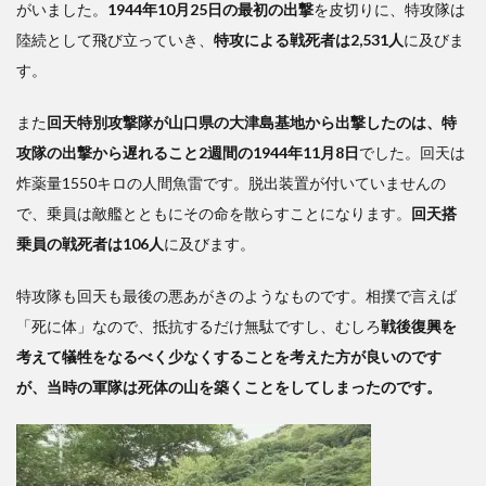
がいました。
1944年10月25日の最初の出撃
を皮切りに、特攻隊は
のが
上層
陸続として飛び立っていき、
特攻による戦死者は2,531人
に及びま
部の
す。
役割
4
また
回天特別攻撃隊が山口県の大津島基地から出撃したのは、特
不
攻隊の出撃から遅れること2週間の1944年11月8日
でした。回天は
戦神
炸薬量1550キロの人間魚雷です。脱出装置が付いていませんの
話が
作ら
で、乗員は敵艦とともにその命を散らすことになります。
回天搭
れた
乗員の戦死者は106人
に及びます。
こと
が無
特攻隊も回天も最後の悪あがきのようなものです。相撲で言えば
謀な
「死に体」なので、抵抗するだけ無駄ですし、むしろ
作戦
戦後復興を
の原
考えて犠牲をなるべく少なくすることを考えた方が良いのです
因
が、当時の軍隊は死体の山を築くことをしてしまったのです。