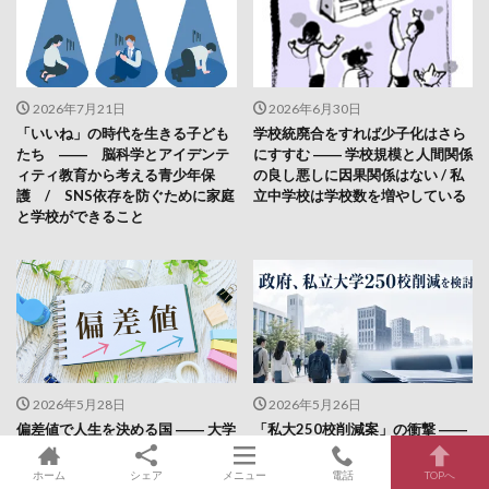
2026年7月21日
2026年6月30日
「いいね」の時代を生きる子ども
学校統廃合をすれば少子化はさら
たち ―― 脳科学とアイデンテ
にすすむ ―― 学校規模と人間関係
ィティ教育から考える青少年保
の良し悪しに因果関係はない / 私
護 / SNS依存を防ぐために家庭
立中学校は学校数を増やしている
と学校ができること
2026年5月28日
2026年5月26日
偏差値で人生を決める国 ―― 大学
「私大250校削減案」の衝撃 ――
入試と新卒一括採用が、若者の主
財務省と文科省の対立が映し出す
体性を奪っている / 学校が「点
大学政策の行方 / 私大増設の背景
ホーム
シェア
メニュー
電話
TOPへ