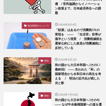
償 / 官民協調からイノベーショ
ン政策まで、日本経済再生への課
題
2026年8月4日
政治関係のニュース
「財源」はあるので消費税1%の
実現を ―― 「生活苦」世帯が
過半という現実 / 消費税減税を
選挙公約にした政党が消費減税に
反対している
2026年8月1日
歴史
和の国から大日本帝国へ (その5 /
最終回) ―― 失われた「和」の
国家理念から令和日本の再生を考
える / 明治の近代化が残した
光と影
2026年7月30日
歴史
和の国から大日本帝国へ (その4)
―― なぜ中央集権国家への道を選