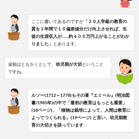
ここに書いてあるのですが
「２０人学級の教育の
質を１年間で１０偏差値分だけ向上させれば、生
徒の生涯収入が……約４００万円上がることがわか
りました」
とあります。
金額はともかくとして、
幼児期が大切
ということ
ですね。
ルソー(1712～1778)もその著『エミール』(明治図
書/1985年)の中で「最初の教育はもっとも重要」
(18ページ)、「植物は栽培によって、人間は教育に
よってつくられる」(19ページ) と言い、幼児期教
育の大切さを語っています
。