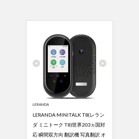
LERANDA
LERANDA MINITALK T8(レラン
ダ ミニトーク T8)世界203ヵ国対
応 瞬間双方向 翻訳機 写真翻訳 オ