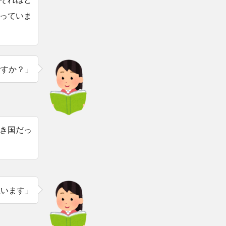
っていま
ですか？」
き国だっ
思います」