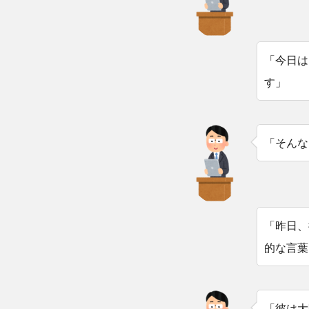
「今日は
す」
「そんな
「昨日、
的な言葉
「彼は大