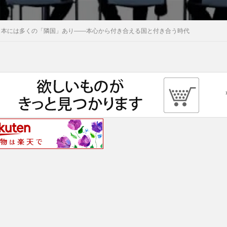
日本には多くの「隣国」あり――本心から付き合える国と付き合う時代