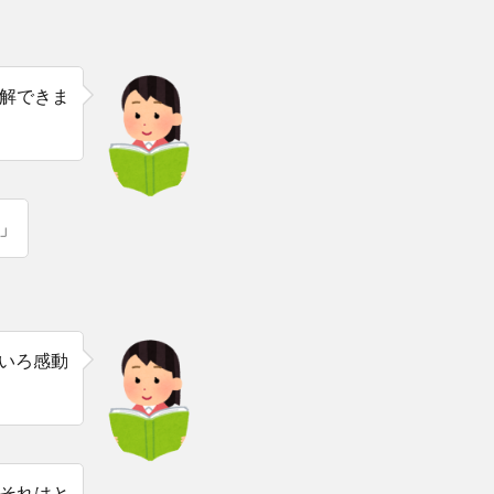
解できま
」
ろいろ感動
それはと