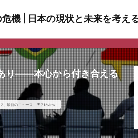
あり――本心から付き合える
ース
,
最新のニュース
716view