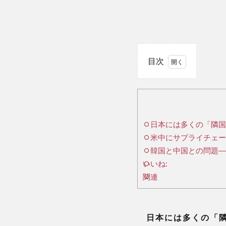
目次
1
日
本に
は多
日本には多くの「隣国
くの
米中にサプライチェー
「隣
国」
韓国と中国との問題―
あり
いいね:
――
関連
本心
から
付き
日本には多くの「隣
合え