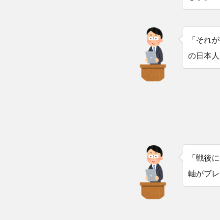
「それが
の日本人
「戦後に
軸がブレ