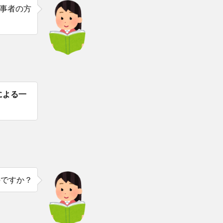
事者の方
による一
のですか？