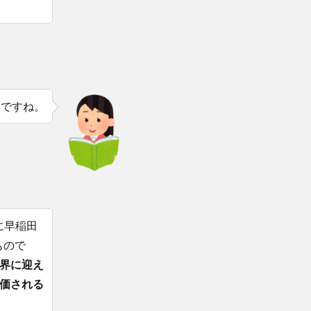
本ですね。
に早稲田
もので
界に迎え
価される