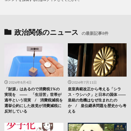
政治関係のニュース
の最新記事8件
2026年8月4日
2026年7月11日
「財源」はあるので消費税1%の
皇室典範改正から考える「シラ
実現を ―― 「生活苦」世帯が
ス・ウシハク」と日本の国体 ――
過半という現実 / 消費税減税を
皇統の危機はなぜ生まれたの
選挙公約にした政党が消費減税に
か / 皇位継承問題を歴史から考
反対している
える