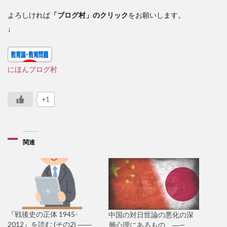
よろしければ
「ブログ村」のクリック
をお願いします。
↓
にほんブログ村
+1
関連
『戦後史の正体 1945-
中国の対日世論の悪化の深
2012』を読む (その2) ――
層心理にあるもの ―—