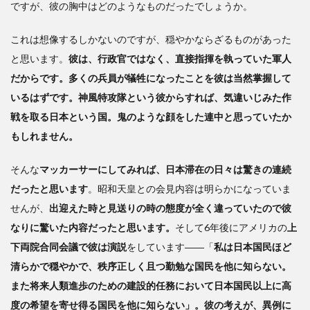
業
ですが、彼の胸中はどのようなものだったでしょうか。
3
これは想像するしかないのですが、穏やかならざるものがあった
日
と思います。
彼は、行政官ではなく、直接指揮を執っていた軍人
本に
勘違
だからです。多くの兵員が犠牲になったことを彼は当然掌握して
いが
いるはずです。神風特攻隊という彼からすれば、気違いじみた作
広が
戦を取る日本という国。鬼のような顔をした連中と思っていたか
って
いく
もしれません。
そんな
マッカーサーにしてみれば、日本滞在の日々は驚きの連続
だったと思います
。昭和天皇との会見内容は明らかになっていま
せんが、
出迎えた時と見送りの時の態度が全く違っていたので彼
なりに驚いた内容だったと思います。
そして6年後にアメリカの
上
下両院合同会議で彼は演説
をしています――「
私は日本国民ほど
清らかで穏やかで、秩序正しく且つ勤勉な国民を他に知らない。
また将来人類進歩のための建設的任務において日本国民以上に高
度の希望を寄せ得る国民を他に知らない」。彼の考えが、異例に