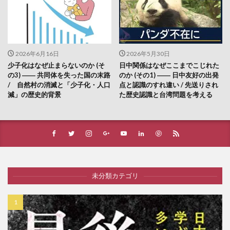
2026年6月16日
2026年5月30日
少子化はなぜ止まらないのか (そ
日中関係はなぜここまでこじれた
の3) ―― 共同体を失った国の末路
のか (その1) ―― 日中友好の出発
/ 自然村の消滅と「少子化・人口
点と認識のすれ違い / 先送りされ
減」の歴史的背景
た歴史認識と台湾問題を考える
未分類カテゴリ