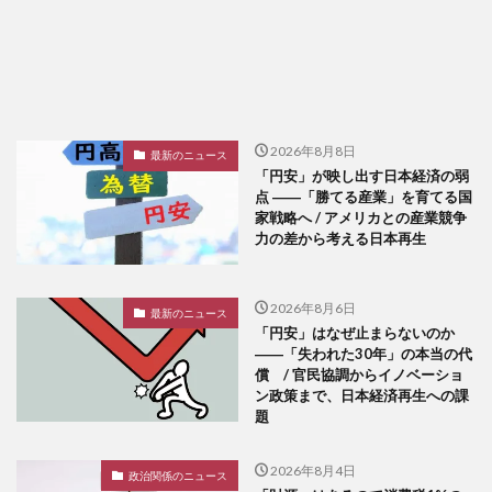
2026年8月8日
最新のニュース
「円安」が映し出す日本経済の弱
点 ――「勝てる産業」を育てる国
家戦略へ / アメリカとの産業競争
力の差から考える日本再生
2026年8月6日
最新のニュース
「円安」はなぜ止まらないのか
――「失われた30年」の本当の代
償 / 官民協調からイノベーショ
ン政策まで、日本経済再生への課
題
2026年8月4日
政治関係のニュース