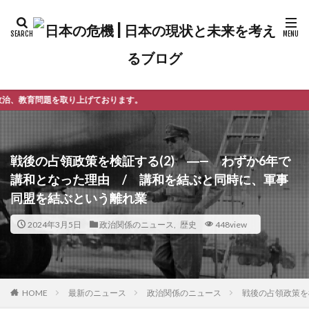
ております。
戦後の占領政策を検証する(2) ―— わずか6年で
講和となった理由 / 講和を結ぶと同時に、軍事
同盟を結ぶという離れ業
2024年3月5日
政治関係のニュース
,
歴史
448view
最新のニュース
政治関係のニュース
戦後の占領政策を
HOME