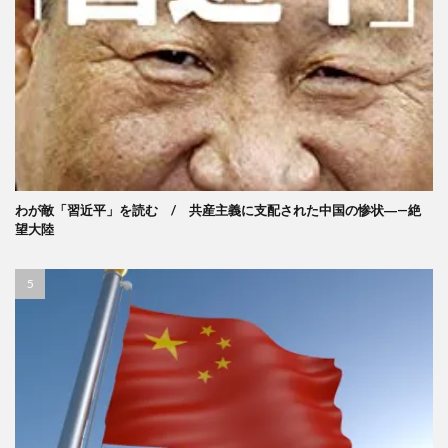
わが敵「習近平」を読む / 共産主義に支配された中国の惨状―—絶
望大陸