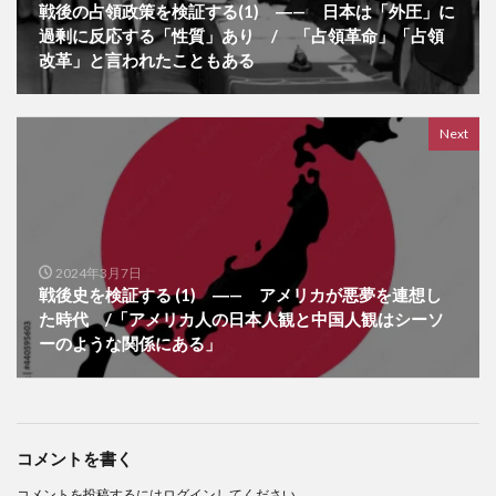
戦後の占領政策を検証する(1) ―— 日本は「外圧」に
過剰に反応する「性質」あり / 「占領革命」「占領
改革」と言われたこともある
Next
2024年3月7日
戦後史を検証する (1) ―— アメリカが悪夢を連想し
た時代 /「アメリカ人の日本人観と中国人観はシーソ
ーのような関係にある」
コメントを書く
コメントを投稿するには
ログイン
してください。