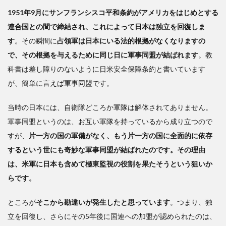
1951年9月にサンフランシスコ平和条約がアメリカをはじめとする
連合国との間で締結され、これによって日本は独立を回復しま
す
。その瞬間に
占領軍は日本にいる法的根拠がなくなりますの
で、その根拠を与えるために同じ日に軍事同盟が結ばれます
。教
科書は差し障りのないように日米安全保障条約と書いています
が、簡単に言えば軍事同盟です。
当時の日本には、自衛隊どころか軍隊は解体されてありません。
軍事同盟というのは、お互い軍隊を持っているから成り立つので
すが、
片一方の国の軍備がなく、もう片一方の国に全面的に依存
するという世にも奇妙な軍事同盟が結ばれたのです。その理由
は、米軍に日本も含めて極東監視の役割を果たそうという狙いか
らです。
ところが
そこから勘違いが発生したと思っています
。つまり、独
立を回復し、さらにその5年後に国連への加盟が認められたのは、