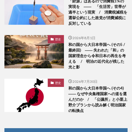
「財源」はあるので消費税1%の
実現を ―― 「生活苦」世帯が
過半という現実 / 消費税減税を
選挙公約にした政党が消費減税に
反対している
2026年8月1日
歴史
和の国から大日本帝国へ (その5 /
最終回) ―― 失われた「和」の
国家理念から令和日本の再生を考
える / 明治の近代化が残した
光と影
2026年7月30日
歴史
和の国から大日本帝国へ (その4)
―― なぜ中央集権国家への道を選
んだのか / 「公議所」と小栗上
野介プランから読み解く明治国家
の転換点