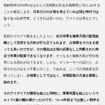
朝鮮戦争(1950年)をはさんで北朝鮮が社会主義陣営に与(くみ)する
ことが確定します。
日本だけの占領を考えていれば済む時代では
なくなったのです
。どうすれば良いのか。アメリカは考えたでし
ょう。
前回のブログで書きましたように、
在日米軍を極東方面の監視組
織として活用する方針が打ち立てられます
。
占領軍をそのまま使
っても良いのですが、その場合は占領の必要なしと判断された時
点で米軍が駐留できなくなります
。そうなると極東方面が空白地
帯になる恐れが出てきます。しかも、マッカーサーの話だと、占
領そのものはもう不要とのこと。であれば、ここで占領政策を区
切ってしまい、
占領軍としてではなく、米軍駐留の方途を模索し
始めます。
そのアイデイアが講和を結ぶと同時に、軍事同盟を結ぶというウ
ルトラC級の離れ業だったのです。つい6年前までは激しい戦争を