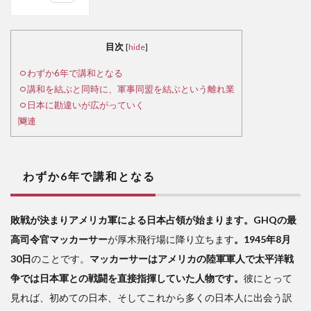
1
わ
ずか
目次
[
hide
]
6年
で講
わずか6年で講和となる
和と
講和を結ぶと同時に、軍事同盟を結ぶという離れ業
なる
日本に勘違いが広がっていく
関連
2
講
和を
結ぶ
わずか6年で講和となる
と同
時
に、
敗戦が決まりアメリカ軍による日本占領が始まります。GHQの最
軍事
高司令官マッカーサー
が厚木飛行場に降り立ちます
。1945年8月
同盟
を結
30日
のことです。
マッカーサーはアメリカの陸軍軍人で太平洋戦
ぶと
争では日本軍との戦闘を直接指揮していた人物です。
彼にとって
いう
見れば、初めての日本、そしてこれから多くの日本人に出会う訳
離れ