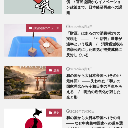
償 / 官民協調からイノベーショ
ン政策まで、日本経済再生への課
題
2026年8月4日
政治関係のニュース
「財源」はあるので消費税1%の
実現を ―― 「生活苦」世帯が
過半という現実 / 消費税減税を
選挙公約にした政党が消費減税に
反対している
2026年8月1日
歴史
和の国から大日本帝国へ (その5 /
最終回) ―― 失われた「和」の
国家理念から令和日本の再生を考
える / 明治の近代化が残した
光と影
2026年7月30日
歴史
和の国から大日本帝国へ (その4)
―― なぜ中央集権国家への道を選