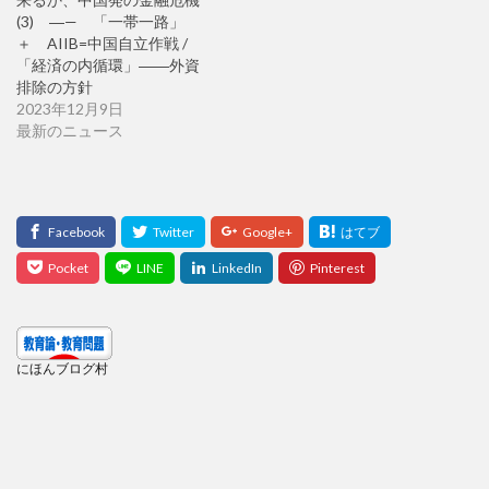
(3) ―— 「一帯一路」
＋ AIIB=中国自立作戦 /
「経済の内循環」――外資
排除の方針
2023年12月9日
最新のニュース
にほんブログ村