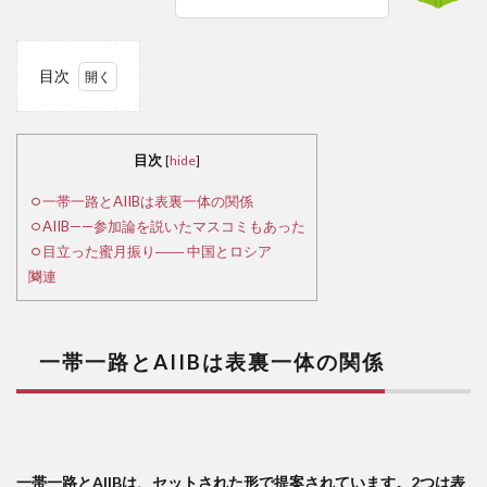
目次
1
一
帯一
目次
[
hide
]
路と
AIIB
一帯一路とAIIBは表裏一体の関係
は表
AIIB——参加論を説いたマスコミもあった
裏一
目立った蜜月振り―― 中国とロシア
体の
関連
関係
2
一帯一路とAIIBは
表裏一体の関係
AIIB
——
参加
論を
説い
一帯一路とAIIBは、セットされた形で提案されています。2つは表