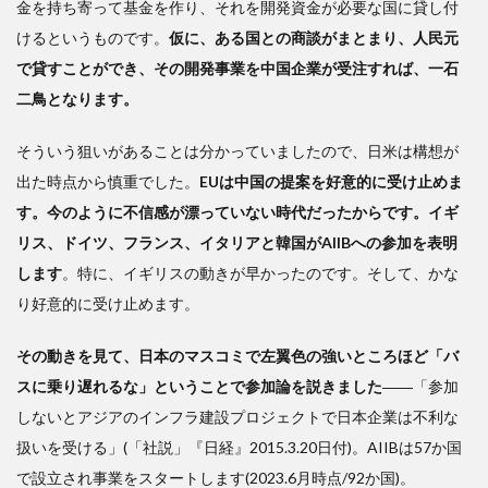
金を持ち寄って基金を作り、それを開発資金が必要な国に貸し付
けるというものです。
仮に、ある国との商談がまとまり、人民元
で貸すことができ、その開発事業を中国企業が受注すれば、一石
二鳥となります。
そういう狙いがあることは分かっていましたので、日米は構想が
出た時点から慎重でした。
EUは中国の提案を好意的に受け止めま
す。今のように不信感が漂っていない時代だったからです。イギ
リス、ドイツ、フランス、イタリアと韓国がAIIBへの参加を表明
します
。特に、イギリスの動きが早かったのです。そして、かな
り好意的に受け止めます。
その動きを見て、日本のマスコミで左翼色の強いところほど「バ
スに乗り遅れるな」ということで参加論を説きました
――「参加
しないとアジアのインフラ建設プロジェクトで日本企業は不利な
扱いを受ける」(「社説」『日経』2015.3.20日付)。AIIBは57か国
で設立され事業をスタートします(2023.6月時点/92か国)。