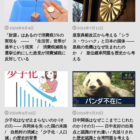
2026年8月4日
2026年7月11日
「財源」はあるので消費税1%の
皇室典範改正から考える「シラ
実現を ―― 「生活苦」世帯が
ス・ウシハク」と日本の国体 ――
過半という現実 / 消費税減税を
皇統の危機はなぜ生まれたの
選挙公約にした政党が消費減税に
か / 皇位継承問題を歴史から考
反対している
える
2026年6月16日
2026年5月30日
少子化はなぜ止まらないのか (そ
日中関係はなぜここまでこじれた
の3) ―― 共同体を失った国の末路
のか (その1) ―― 日中友好の出発
/ 自然村の消滅と「少子化・人口
点と認識のすれ違い / 先送りされ
減」の歴史的背景
た歴史認識と台湾問題を考える