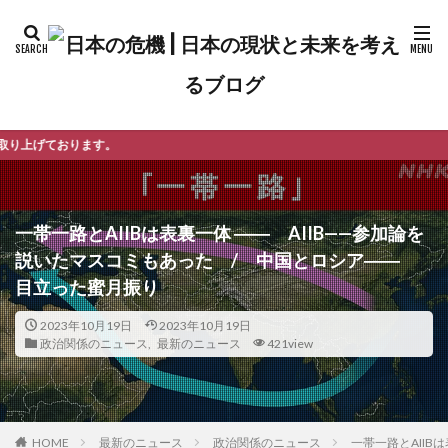
よ
一帯一路とAIIBは表裏一体 ―― AIIB——参加論を
説いたマスコミもあった / 中国とロシア――
目立った蜜月振り
2023年10月19日
2023年10月19日
政治関係のニュース
,
最新のニュース
421view
最新のニュース
政治関係のニュース
一帯一路とAIIB
HOME