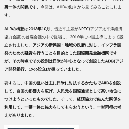
たマ
裏一体の関係です。
今回は、AIIBの動きから見てみることにしま
スコ
ミも
す。
あっ
た
AIIBの構想は2013年10月、
習近平主席がAPEC(アジア太平洋経済
3
協力会議)の首脳会議の中で提唱し、2016年に中国主導によって設
目立っ
立されました。
アジアの新興国・地域の政府に対し、インフラ開
た蜜月
発のための融資を行うことを目的とした国際開発金融機関です
振り
―― 中
が、その時点でその役割は日米が中心となって創設したADB(アジ
国とロ
ア開発銀行、1966設立)が担っていました。
シア
要するに、
中国の狙いは主に日米に対抗するかたちでAIIBを創設
して、自国の影響力を広げ、人民元を国際通貨として高い地位に
つけようといったものでした。
そして、
経済協力で結んだ関係を
利用して、一帯一路に協力をしてもらおうという、一挙両得の考
えがありました。