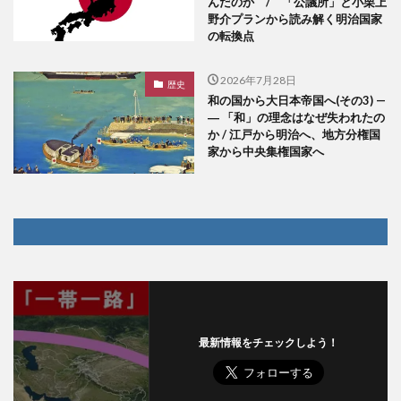
んだのか / 「公議所」と小栗上
野介プランから読み解く明治国家
の転換点
2026年7月28日
歴史
和の国から大日本帝国へ(その3) —
― 「和」の理念はなぜ失われたの
か / 江戸から明治へ、地方分権国
家から中央集権国家へ
最新情報をチェックしよう！