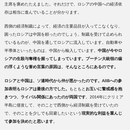
主席を褒めたたえました。それだけで、ロシアの中国への経済依
存は相当に進んでいることが分かります。
西側の経済制裁によって、経済の主要品目が入ってこなくなり、
困ったロシアは中国を頼ったのでしょう。制裁を受けて止められ
ているものが、中国を通してロシアに流入しています。自動車や
半導体といったものは、中国から輸入しています。
中国が今やロ
シアの生殺与奪権を握ってしまっています。プーチン大統領の歯
の浮くような誉め言葉の原因は、そんなところにあるのです。
ロシアと中国は、ソ連時代から仲が悪かったのです。AIIBへの参
加表明もロシアは最後の方でした。
もともと
お互いに警戒感を抱
きつつ、ライバル関係にあったのが両国です
。2014年にクリミア
半島に侵攻して、そのことで西側から経済制裁を受けていたの
で、そのことを少しでも回避したいという
現実的な利益を重んじ
て参加を決めたと思います
。