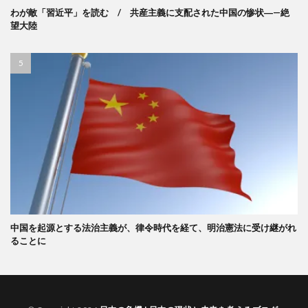
わが敵「習近平」を読む / 共産主義に支配された中国の惨状―—絶
望大陸
中国を起源とする法治主義が、律令時代を経て、明治憲法に受け継がれ
ることに