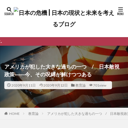
ようこそ日本の危機へ！
アメリカが犯した大きな過ちの一つ / 日本敵視
政策――今、その呪縛が解けつつある
2020年9月11日
2020年9月12日
教育論
701view
教育論
アメリカが犯した大きな過ちの一つ / 日本敵視
HOME