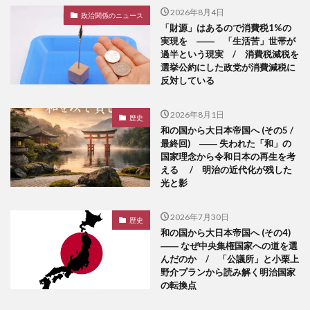
2026年8月4日
政治関係のニュース
「財源」はあるので消費税1%の
実現を ―― 「生活苦」世帯が
過半という現実 / 消費税減税を
選挙公約にした政党が消費減税に
反対している
2026年8月1日
歴史
和の国から大日本帝国へ (その5 /
最終回) ―― 失われた「和」の
国家理念から令和日本の再生を考
える / 明治の近代化が残した
光と影
2026年7月30日
歴史
和の国から大日本帝国へ (その4)
―― なぜ中央集権国家への道を選
んだのか / 「公議所」と小栗上
野介プランから読み解く明治国家
の転換点