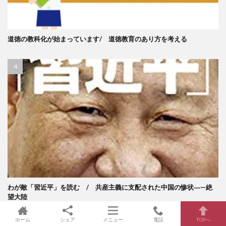
道徳の教科化が始まっています/ 道徳教育のあり方を考える
わが敵「習近平」を読む / 共産主義に支配された中国の惨状―—絶
望大陸
ホーム
シェア
メニュー
電話
TOPへ