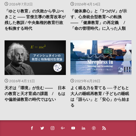
2026年7月2日
2026年4月14日
「ゆとり教育」の失敗から学ぶべ
「健体康心」と「3つのV」が示
きこと ―― 官僚主導の教育改革が
す、心身統合型教育への転換
残した教訓 / 中央集権的教育行政
―― 「健康教育」の再定義 /
を転換する時代
「命の管理時代」に入った人類
2026年4月11日
2025年6月28日
天才は「環境」が生む ―― 日本
よく眠る力を育てる ── 子どもと
の教育と天才育成の課題 / もは
大人の睡眠再教育 / 子どもの睡眠
や偏差値教育の時代ではない
は「語らい」と「安心」から始ま
る