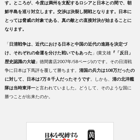
す。ところが、今度は満州を支配するロシアと日本との間で、朝
鮮半島を巡り対立します。交渉は決裂し開戦となります。日本に
とっては脅威の対象である、真の敵との直接対決が始まることに
なります。
「
日清戦争は、近代における日本と中国の近代の進路を決定づ
け、それぞれの命運を分けた戦いでもあった
」(黄文雄
『「反日」
歴史認識の大嘘
』徳間書店2007年/58ページ)のです。その日清戦
争に日本は下馬評を覆して勝ちます。
清国の兵力は108万だったの
に対して、日本は7万８千人だったそうです
。しかも、
清の北洋艦
隊は当時東洋一
と言われていました。どうして、そのような国に
勝つことが出来たのか。