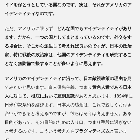
イドを保とうとしている国なのです。実は、それがアメリカのア
イデンティティなのです。
ただ、アメリカに限らず、
どんな国でもアイデンティティがあり
ます。だから、一つの国としてまとまっているのです。外交をす
る場合は、そこから派生して考えれば良いのですが、日本の政治
家、特に戦後の政治家は、他国のアイデンティティを研究するこ
となく無防備で接することが多いように思えます。
アメリカのアイデンティティに沿って、日本敵視政策の理由
を見
てみたいと思います。白人優先主義、つまり
黄色人種である日本
人に対して、根底において差別意識
があると思います。1854年に
日米和親条約を結びます。日本人の感覚は、これで親しくお付き
合いができると考えるのですが、彼らはそうは考えません。ある
目的があって、その目的のための入り口、つまり手段に過ぎない
と考えるのです。こういう考え方を
プラグマティズム
と言いま
す。