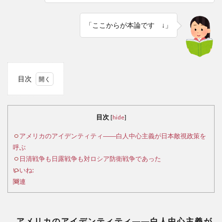
「ここからが本論です ↓」
目次
1
ア
メリ
目次
[
hide
]
カの
アイ
アメリカのアイデンティティ――白人中心主義が日本敵視政策を
デン
呼ぶ
ティ
日清戦争も日露戦争も対ロシア防衛戦争であった
ティ
いいね:
――
関連
白人
中心
主義
が日
アメリカのアイデンティティ――白人中心主義が