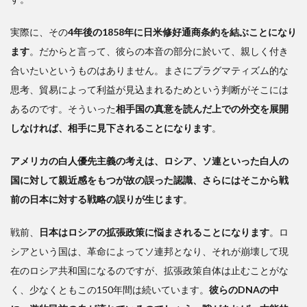
実際に、その
4年後の1858年に日米修好通商条約を結ぶことになり
ます
。だからと言って、彼らの本音の部分に於いて、親しく付き
合いたいというものはありません。まさにプラグマティズム的な
思考、貿易によって利益が見込まれるためという判断がそこには
あるのです。そういった
相手国の真意を読んだ上での外交を展開
しなければ、相手に見下されることになります
。
アメリカの白人優先主義の考えは、ロシア、ソ連といった白人の
国に対して親近感をもつが故の誤った認識、さらにはそこから戦
前の日本に対する戦略の誤りが生じます
。
戦前、
日本はロシアの拡張政策に悩まされることになります
。ロ
シアという国は、革命によってソ連邦となり、それが崩壊して現
在のロシア共和国になるのですが、拡張政策自体は止むことがな
く、少なくともこの150年間は続いています。
彼らのDNAの中