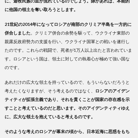
に、遊牧民族の血が流れているのでしょう。隙があれば、本能的
に他国の領土を奪い取ろうとします。
21世紀の2014年になってロシアが南部のクリミア半島を一方的に
併合しました
。クリミア併合の余勢を駆って、ウクライナ東部の
親露反政府勢力の支援を行い、ウクライナ国軍との戦いを遂行し
たのです。これらの戦闘で、死者が1万人以上出たと言われていま
す。ロシアという国は、領土に対しての執着心が極めて強い国な
のです。
あれだけの広大な領土を持っているので、もういらないだろうと
考えたくなりますが、そう考えるのではなく、
ロシアのアイデン
ティティが拡張主義であり、それを貫くことが国家の存在感を示
すことと考えているのだと思います。そのアイデンティティゆえ
に、広大な領土を抱えていると考えるのです。
そのような考えのロシアが幕末の頃から、日本近海に思惑をもち