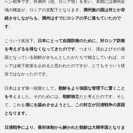
ヘン戦争です。外満州（現、ロシア領）を失い、末期には満州全
域の権益が、ロシアの支配下となります。
満州族の国は何とか存
続させしながらも、満州はすでにロシアの手に落ちていたので
す
。
こういう状況下
、日本にとって自国防衛のために、対ロシア防衛
を考えざるを得なくなってきたのです
。つまり、清およびその属
国となっている朝鮮がきちんとしたかたちで独立していれば、ロ
シアは南下政策を止めると思われたのですが、とてもそういう状
況ではなかったのです。
日本はまず第一段階として
、朝鮮をより強固な管理下に置くこと
を
考えました。そのためには、
朝鮮独立
だと考えたのです。そし
て、これを
清にを認めさせようとし、この対立が日清戦争の原因
となります。
日清戦争により、冊封体制から解かれた朝鮮は大韓帝国となりま