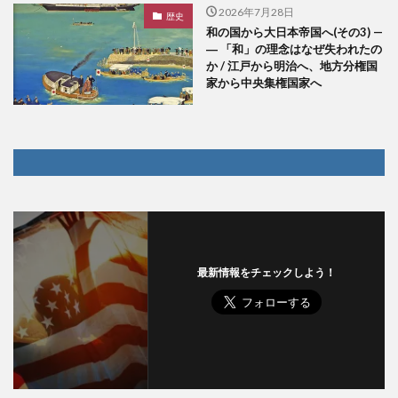
2026年7月28日
歴史
和の国から大日本帝国へ(その3) —
― 「和」の理念はなぜ失われたの
か / 江戸から明治へ、地方分権国
家から中央集権国家へ
最新情報をチェックしよう！