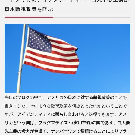
本敵
日本敵視政策を呼ぶ
視政
策を
呼ぶ
2
日
清戦
争も
日露
戦争
も対
ロシ
ア防
衛戦
先日のブログの中で、
アメリカの日本に対する敵視政策の
ことを
争で
あっ
書きました。そのような敵視政策を何故とったのかということで
た
すが、
アイデンティティに照らし合わせる
と納得できます。
アメ
リカという国は、プラグマティズム(実用主義)の国であり、白人優
先主義の考えが色濃く、ナンバーワンで居続けることによりプラ