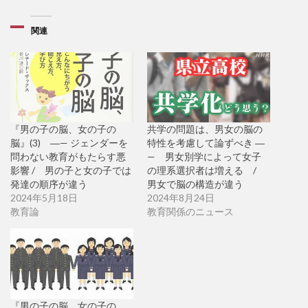
関連
『男の子の脳、女の子の
共学の問題は、男女の脳の
脳』(3) ―— ジェンダーを
特性を考慮して論ずべき ―
問わない教育がもたらす悪
— 男女別学によって女子
影響 / 男の子と女の子では
の理系選択者は増える /
発達の順序が違う
男女で脳の構造が違う
2024年5月18日
2024年8月24日
教育論
教育関係のニュース
『男の子の脳、女の子の