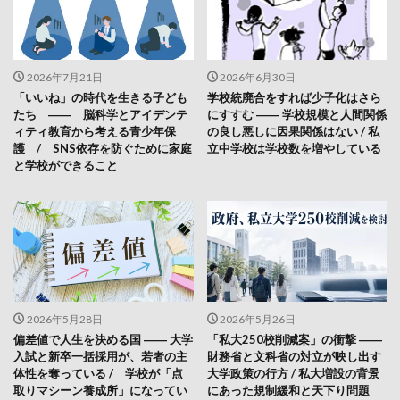
2026年7月21日
2026年6月30日
「いいね」の時代を生きる子ども
学校統廃合をすれば少子化はさら
たち ―― 脳科学とアイデンテ
にすすむ ―― 学校規模と人間関係
ィティ教育から考える青少年保
の良し悪しに因果関係はない / 私
護 / SNS依存を防ぐために家庭
立中学校は学校数を増やしている
と学校ができること
2026年5月28日
2026年5月26日
偏差値で人生を決める国 ―― 大学
「私大250校削減案」の衝撃 ――
入試と新卒一括採用が、若者の主
財務省と文科省の対立が映し出す
体性を奪っている / 学校が「点
大学政策の行方 / 私大増設の背景
取りマシーン養成所」になってい
にあった規制緩和と天下り問題