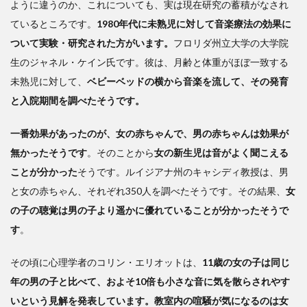
ように違うのか、これについても、実は現在研究の蓄積がなされ
ているところです。
1980年代に未熟児に対して音楽療法の効果に
ついて実験・研究された方がいます。
フロリダ州立大学の大学院
生のジャネル・ケイン氏です。彼は、月齢と体重がほぼ一致する
未熟児に対して、
ベビーベッドの横から音楽を流して、その発育
と入院期間を調べたそうです。
一番効果があったのが、女の赤ちゃんで、男の赤ちゃんは効果が
無かったそうです
。そのことから
女の新生児は音がよく聞こえる
ことが分かった
そうです。ルイジアナ州のキャシディ教授は、男
と女の赤ちゃん、それぞれ350人を調べたそうです。その結果、
女
の子の聴覚は男の子より遥かに優れていることが分かったそうで
す
。
その頃に心理学者のコリン・エリオットは、
11歳の女の子は同じ
年の男の子と比べて、およそ10倍も小さな音に気を散らされやす
いという見解を発表しています。教室内の喧騒が気になるのは女