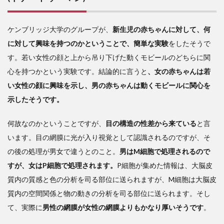
ケンブリッジ大学のグループが、
新生児の赤ちゃんに対して、何
に対して興味を持つのかということで、簡単な実験
をしたそうで
す。若い女性の顔と上から吊り下げた動くモビールのどちらに関
心を持つかという実験です。結論的に言うと
、女の赤ちゃんは若
い女性の顔に興味を示し、男の赤ちゃんは動くモビールに関心を
示したそうです。
何故なのかということですが、
目の構造の性差から来ている
と言
います。目の網膜に光が入り視覚として認識されるのですが、そ
の後の処理が男女で違うとのこと。
男はM細胞で処理されるので
すが、女はP細胞で処理されます。
P細胞が集めた情報は、大脳皮
質内の質感と色の分析を司る部位に送られますが、M細胞は大脳皮
質内の空間関係と物の動きの分析を司る部位に送られます。そし
て、実際に
男性の網膜が女性の網膜よりもかなり厚いそうです
。