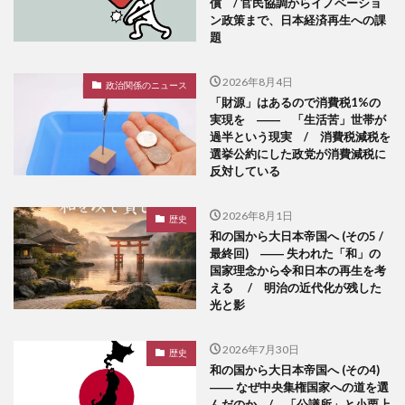
償 / 官民協調からイノベーショ
ン政策まで、日本経済再生への課
題
2026年8月4日
政治関係のニュース
「財源」はあるので消費税1%の
実現を ―― 「生活苦」世帯が
過半という現実 / 消費税減税を
選挙公約にした政党が消費減税に
反対している
2026年8月1日
歴史
和の国から大日本帝国へ (その5 /
最終回) ―― 失われた「和」の
国家理念から令和日本の再生を考
える / 明治の近代化が残した
光と影
2026年7月30日
歴史
和の国から大日本帝国へ (その4)
―― なぜ中央集権国家への道を選
んだのか / 「公議所」と小栗上