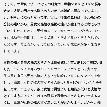
そして、
の子
21世紀に入ってからの研究で、動物のオスとメスの脳も
は名
含めて人間の男と女も脳そのものが「本質的に異なっている」こ
詞を
とが明らかになったそうです。
実は、
従来の見解は、ホルモンの
描
分泌の違いから、男女の感性や感覚の違いが生まれると考えられ
き、
男の
ていました。
だから、男性ホルモン、女性ホルモンが分泌してい
子は
ない乳幼児の時期は、「中立状態」と考えて良いと考えられてい
動詞
たのです。ところが、そうではないという研究結果が多く発表さ
を描
く」
れています。
(ド
ナ・
女性の脳と男性の脳の大きさを比較研究した方が約100年前にいま
トゥ
した
。ドイツ人医師パウル・ユリウス・メビウスという方です。
ーマ
ン)
彼は同じ身長の男女の脳の大きさを比較した多くのサンプルを分
析した結果、女性の脳の方が男性の脳より8～10%小さいことを発
見します。そこから、
彼は女性は男性よりも知能が低いと決論付
けてしまう
のですが、
後々の研究で容量の小ささをカバーするよ
うに、血流が女性の脳の方が速いことが分かります。だから、知