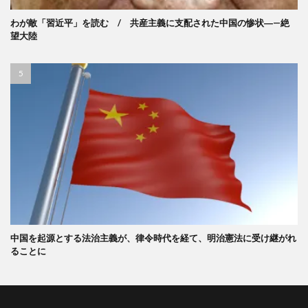
わが敵「習近平」を読む / 共産主義に支配された中国の惨状―—絶
望大陸
中国を起源とする法治主義が、律令時代を経て、明治憲法に受け継がれ
ることに