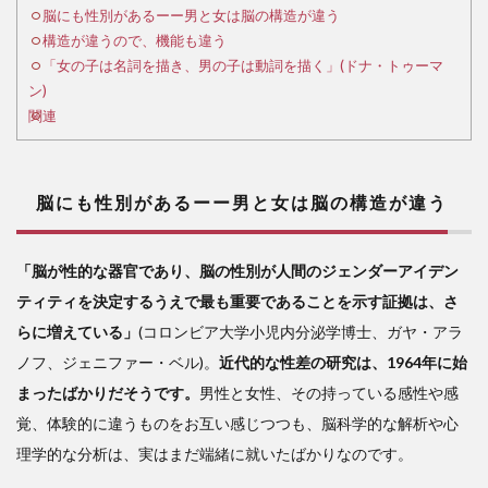
があ
脳にも性別があるーー男と女は脳の構造が違う
るー
構造が違うので、機能も違う
ー男
「女の子は名詞を描き、男の子は動詞を描く」(ドナ・トゥーマ
と女
ン)
は脳
関連
の構
造が
違う
脳にも性別があるーー男と女は脳の構造が違う
2
構
造が
「脳が性的な器官であり、脳の性別が人間のジェンダーアイデン
違う
ティティを決定するうえで最も重要であることを示す証拠は、さ
の
で、
らに増えている」
(コロンビア大学小児内分泌学博士、ガヤ・アラ
機能
ノフ、ジェニファー・ベル)。
近代的な性差の研究は、1964年に始
も違
まったばかりだそうです。
男性と女性、その持っている感性や感
う
覚、体験的に違うものをお互い感じつつも、脳科学的な解析や心
3
理学的な分析は、実はまだ端緒に就いたばかりなのです。
「女