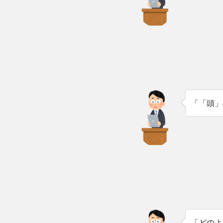
「「頭」
「どのよ