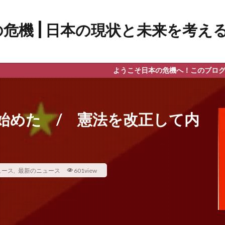
ようこそ日本の危機へ！このブログでは主に最
始めた / 憲法を改正して内
ュース
,
最新のニュース
601view