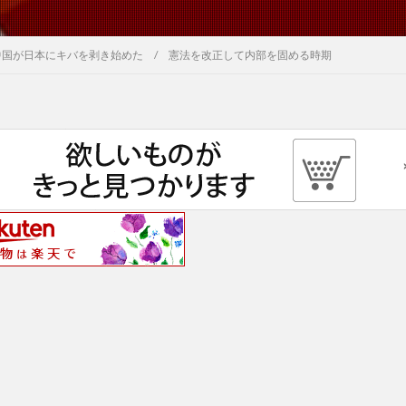
中国が日本にキバを剥き始めた / 憲法を改正して内部を固める時期