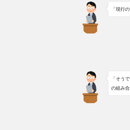
「現行の
「そうで
の組み合