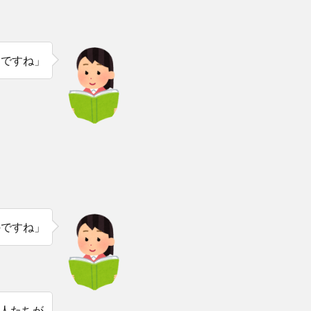
つですね」
のですね」
人たちが