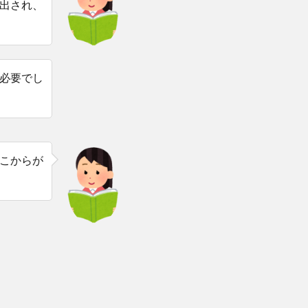
出され、
必要でし
こからが