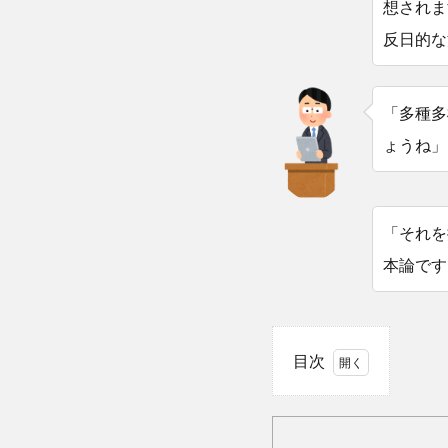
想されま
反日的な
「多種多
ょうね」
「それを
本論です
目次
1
学
術会