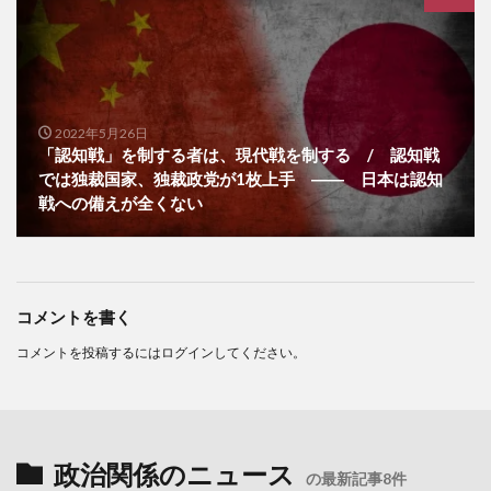
2022年5月26日
「認知戦」を制する者は、現代戦を制する / 認知戦
では独裁国家、独裁政党が1枚上手 ―― 日本は認知
戦への備えが全くない
コメントを書く
コメントを投稿するには
ログイン
してください。
政治関係のニュース
の最新記事8件