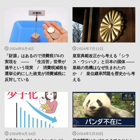
2026年8月4日
2026年7月11日
「財源」はあるので消費税1%の
皇室典範改正から考える「シラ
実現を ―― 「生活苦」世帯が
ス・ウシハク」と日本の国体 ――
過半という現実 / 消費税減税を
皇統の危機はなぜ生まれたの
選挙公約にした政党が消費減税に
か / 皇位継承問題を歴史から考
反対している
える
2026年6月16日
2026年5月30日