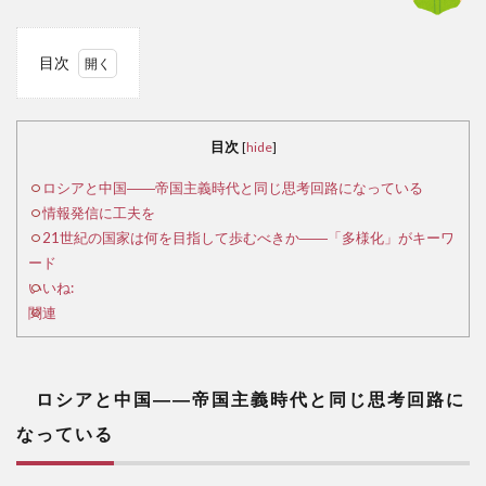
目次
1
ロ
シア
目次
[
hide
]
と中
国
ロシアと中国――帝国主義時代と同じ思考回路になっている
――
情報発信に工夫を
帝国
21世紀の国家は何を目指して歩むべきか――「多様化」がキーワ
主義
ード
時代
いいね:
と同
関連
じ思
考回
路に
なっ
ロシアと中国――帝国主義時代と同じ思考回路に
てい
なっている
る
2