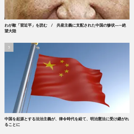
わが敵「習近平」を読む / 共産主義に支配された中国の惨状―—絶
望大陸
中国を起源とする法治主義が、律令時代を経て、明治憲法に受け継がれ
ることに