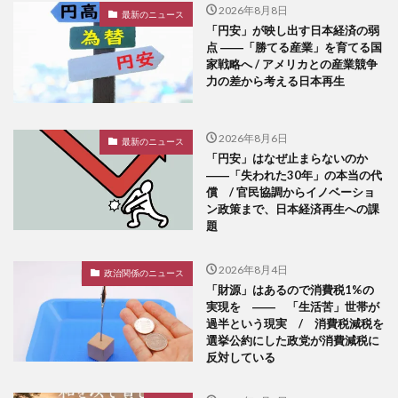
2026年8月8日
最新のニュース
「円安」が映し出す日本経済の弱
点 ――「勝てる産業」を育てる国
家戦略へ / アメリカとの産業競争
力の差から考える日本再生
2026年8月6日
最新のニュース
「円安」はなぜ止まらないのか
――「失われた30年」の本当の代
償 / 官民協調からイノベーショ
ン政策まで、日本経済再生への課
題
2026年8月4日
政治関係のニュース
「財源」はあるので消費税1%の
実現を ―― 「生活苦」世帯が
過半という現実 / 消費税減税を
選挙公約にした政党が消費減税に
反対している