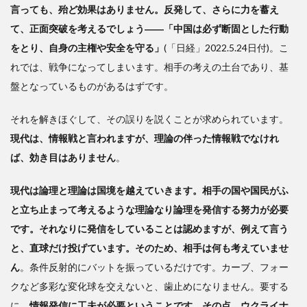
言っても、殆ど効果はありません。反発して、さらに力を蓄え
て、正面突破を考えるでしょう――「中国は必ず断固とした行動
をとり、自身の主権や安全を守る」
(「日経」2022.5.24日付)。こ
れでは、戦争になってしまいます。相手の考えの土台であり、基
盤となっているものがあるはずです。
それを解きほぐして、その誤りを説くことが求められています。
現代は、情報戦と言われますが、理論の伴った情報戦でなけれ
ば、効き目はありません
。
現代は
論理と理論は
国境を越えていきます。
相手の国や国民がふ
と立ち止まって考えるような理論なり論理を発信する努力が必要
です。それなりに発信をしていることは認めますが、例えて言う
と、直球だけ投げています。そのため、相手は何も考えていませ
ん
。条件反射的にバットを振っているだけです。カーブ、フォー
クなど多彩な変化球を交えないと、歯止めになりません。要する
に、
情報発信に工夫が必要ということです。その点、ウクライナ