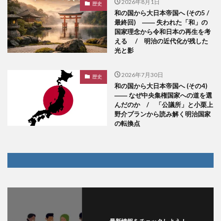
2026年8月1日
歴史
和の国から大日本帝国へ (その5 /
最終回) ―― 失われた「和」の
国家理念から令和日本の再生を考
える / 明治の近代化が残した
光と影
2026年7月30日
歴史
和の国から大日本帝国へ (その4)
―― なぜ中央集権国家への道を選
んだのか / 「公議所」と小栗上
野介プランから読み解く明治国家
の転換点