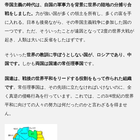
情
帝国主義の時代は、自国の軍事力を背景に世界の陸地の分捕り合
報発
戦をしました。
力が強い国が多くの領土を所有し、多くの富を手
信に
に入れる。日本も後発ながら、その帝国主義戦争に参加した国の
工夫
を
一つです。ただ、そういったことが遠因となって2度の世界大戦が
起き、人類は大いに反省をしたはずです。
3
21世紀
そういった
世界の教訓に学ぼうとしない国が、ロシアであり、中
の国家は
何を目指
国です。
しかも
両国は国連の常任理事国
です。
して歩む
べきか
国連は、
戦後の世界平和をリードする役割をもって作られた組織
――「多
です
。常任理事国は、その先頭に立たなければいけないのに、全
様化」が
キーワー
く真逆の侵略行為を行っています。これでは、この3/4世紀の世界
ド
平和に向けての人々の努力は何だったのかと言わざるを得ませ
ん。