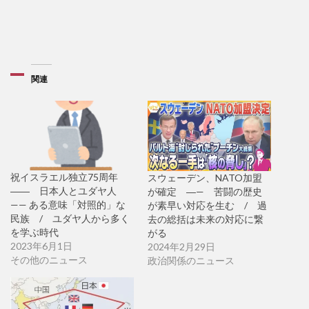
関連
祝イスラエル独立75周年
スウェーデン、NATO加盟
―― 日本人とユダヤ人
が確定 ―— 苦闘の歴史
—— ある意味「対照的」な
が素早い対応を生む / 過
民族 / ユダヤ人から多く
去の総括は未来の対応に繋
を学ぶ時代
がる
2023年6月1日
2024年2月29日
その他のニュース
政治関係のニュース