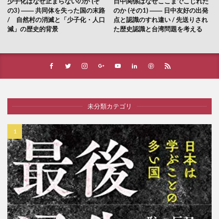
少子化はなぜ止まらないのか (そ
日中関係はなぜここまでこじれた
の3) ―― 共同体を失った国の末路
のか (その1) ―― 日中友好の出発
/ 自然村の消滅と「少子化・人口
点と認識のすれ違い / 先送りされ
減」の歴史的背景
た歴史認識と台湾問題を考える
未分類カテゴリ