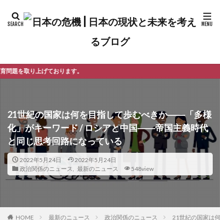
す。
21世紀の国家は何を目指して歩むべきか――「多様
化」がキーワード / ロシアと中国――帝国主義時代
と同じ思考回路になっている
2022年5月24日
2022年5月24日
政治関係のニュース
,
最新のニュース
548view
最新のニュース
政治関係のニュース
21世紀の国家は
HOME