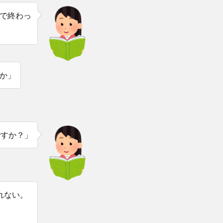
で終わっ
か」
ですか？」
れない。