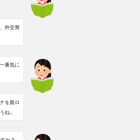
、外交努
一番気に
ナを親ロ
うね」
ですか？」