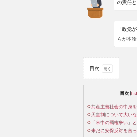
の責任と
「政党が
らが本論
目次
1
共
目次
[
hi
産
共産主義社会の中身を
主
天皇制について大いな
義
社
「米中の覇権争い」と
会
未だに安保反対を言っ
の