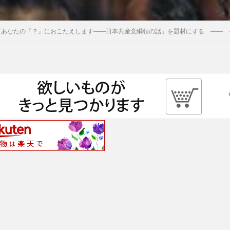
「あなたの『？』におこたえします――日本共産党綱領の話」を題材にする ―― 