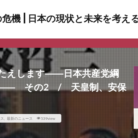
たえします――日本共産党綱
―― その2 / 天皇制、安保
ース
,
最新のニュース
539view