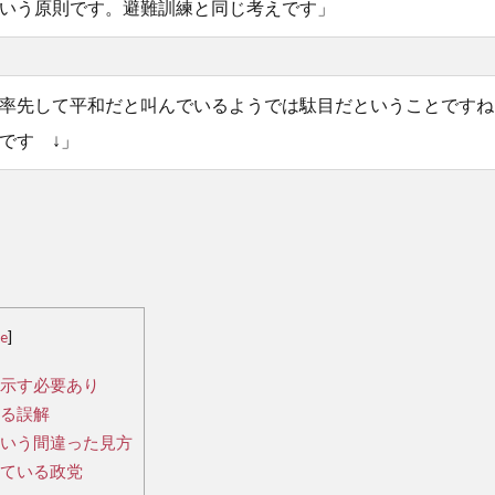
いう原則です。避難訓練と同じ考えです」
率先して平和だと叫んでいるようでは駄目だということですね
です ↓」
de
]
示す必要あり
る誤解
いう間違った見方
ている政党