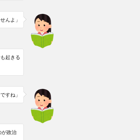
ませんよ」
でも起きる
とですね」
のが政治