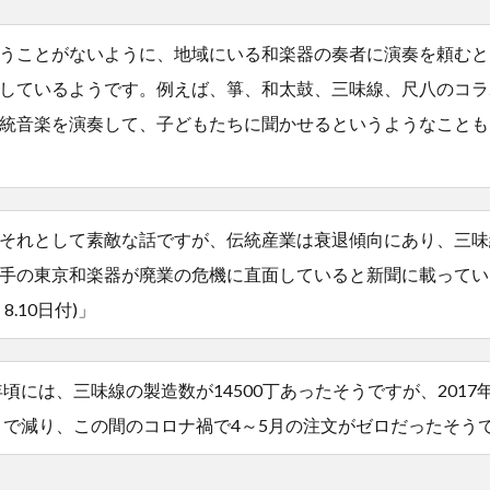
うことがないように、地域にいる和楽器の奏者に演奏を頼むと
しているようです。例えば、箏、和太鼓、三味線、尺八のコラ
統音楽を演奏して、子どもたちに聞かせるというようなことも
それとして素敵な話ですが、伝統産業は衰退傾向にあり、三味
手の東京和楽器が廃業の危機に直面していると新聞に載ってい
8.10日付)」
0年頃には、三味線の製造数が14500丁あったそうですが、2017
丁まで減り、この間のコロナ禍で4～5月の注文がゼロだったそう