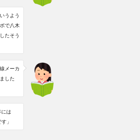
いうよう
ボで八木
したそう
線メーカ
ました
年には
です」