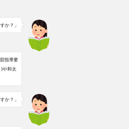
ですか？」
習指導要
)や和太
ですか？」