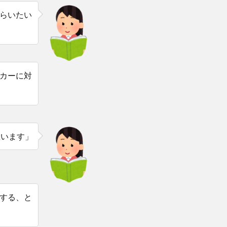
らいたい
カーに対
思います」
する、と