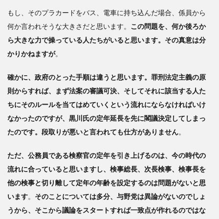
もし、そのプラカードをバス、電車に持ち込んだ場合、係員から
何か言われそうな大きさだと思います。
この問題を、何か後ろか
ら大きな力で操っている人たちがいると思います。その真意は分
かりかねますが
。
確かに、政府のとった手順は違うと思います。罪刑法定主義の原
則からすれば、まず法案の審議可決、そしてそれに該当する人た
ちにそのルールを当てはめていくという流れにならなければいけ
なかったのですが、黒川氏の定年延長を先に閣議決定してしまっ
たのです。段取りが悪いと言われても仕方がありません
。
ただ、公務員である検察官の定年を引き上げるのは、今の時代の
流れに合っていると思いますし、検事総長、次長検事、検事長を
他の検事と切り離して定年の年齢を設定するのは問題がないと思
います
。
そのことについては多分、与野党は異論がないのでしょ
うから、そこから議論をスタートすれば一致点が作れるのではな