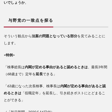
いでしょうか
。
与野党の一致点を探る
そういう観点から
法案の問題となっている部分
を見てみることに
します。
<特例>
「検事総長は
内閣が定める事由があると認めるときは
、最長3年間
（68歳まで）定年を
延長
できる」
「63歳になった次長検事、検事長は
内閣が定める事由があると認
めるときは
「役職定年」を延長し、引き続きポストにとどまるこ
とができる」
（「毎日新聞」2020.5.16日付）