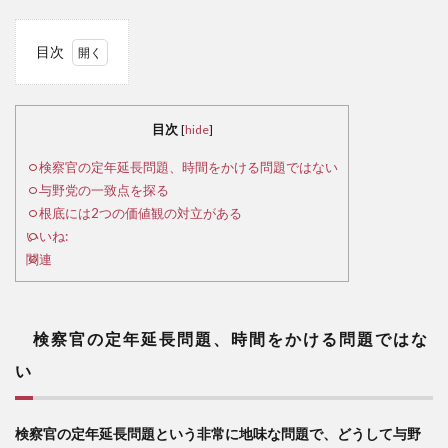
目次
1
検
察官
目次
[
hide
]
の定
年延
検察官の定年延長問題、時間をかける問題ではない
長問
与野党の一致点を探る
題、
根底には2つの価値観の対立がある
時間
いいね:
をか
関連
ける
問題
では
ない
検察官の定年延長問題、時間をかける問題ではな
2
い
与
野党
検察官の定年延長問題という非常に地味な問題で、どうして与野
の一