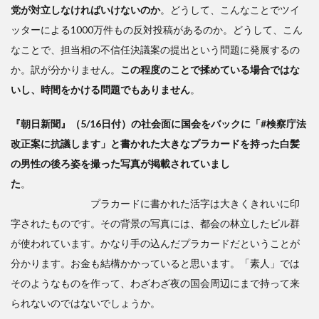
致点
党が対立しなければいけないのか
。どうして、こんなことでツイ
を探
ッターによる1000万件もの反対投稿があるのか。どうして、こん
る
なことで、担当相の不信任決議案の提出という問題に発展するの
3
か。訳が分かりません。
この程度のことで揉めている場合ではな
根
いし、時間をかける問題でもありません
。
底に
は2
つの
『朝日新聞』（5/16日付）の社会面に国会をバックに「#検察庁法
価値
改正案に抗議します」と書かれた大きなプラカードを持った白髪
観の
の男性の後ろ姿を撮った写真が掲載されていまし
対立
があ
た
。
る
プラカードに書かれた活字は大きくきれいに印
字されたものです。その背景の写真には、都会の林立したビル群
が使われています。かなり手の込んだプラカードだということが
分かります。お金も結構かかっていると思います。「素人」では
そのようなものを作って、わざわざ夜の国会周辺にまで持って来
られないのではないでしょうか。