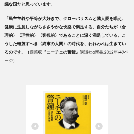
議な国だと思っています
。
「民主主義や平等が大好きで、グローバリズムと隣人愛を唱え、
健康に注意しながらささやかな快楽で満足する。自分たちが〈合
理的〉〈理性的〉〈客観的〉であることに深く満足している。こ
うした軽蔑すべき〈終末の人間〉の時代を、われわれは生きてい
るのです」（
適菜収
『ニーチェの警鐘』
講談社α新書.2012年/49ペ
ージ）