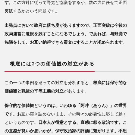
す
。この方針に従って野党と協議をするか、数の力に任せて正面
突破するかという問題です。
出発点において政府に落ち度がありますので、正面突破は今後の
政局運営に遺恨を残すことになるでしょう。であれば、与野党で
協議をして、お互い納得できる案文にすることが求められます
。
根底には2つの価値観の対立がある
この一つの事例を巡っての対立を分析すると、
根底には保守的な
価値観と戦後の平等主義の対立
があります。
保守的な価値観というのは、いわゆる「阿吽（あうん）」の世界
です
。お互い突き詰めないまま、その時々の必要性に応じて動く
というものです。
日本人が得意とする、直感に頼る政治です。こ
の直感が良いか悪いかが、保守政治家の評価に繋がります。不思