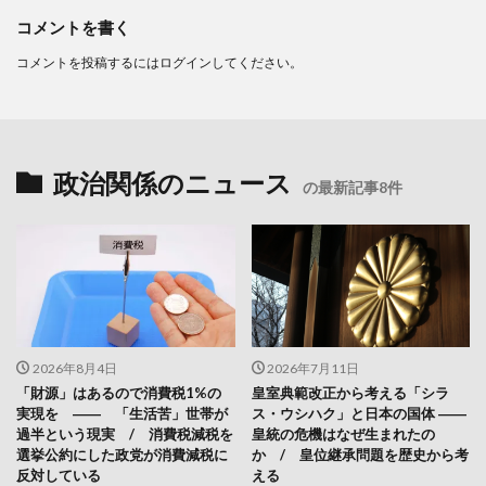
コメントを書く
コメントを投稿するには
ログイン
してください。
政治関係のニュース
の最新記事8件
2026年8月4日
2026年7月11日
「財源」はあるので消費税1%の
皇室典範改正から考える「シラ
実現を ―― 「生活苦」世帯が
ス・ウシハク」と日本の国体 ――
過半という現実 / 消費税減税を
皇統の危機はなぜ生まれたの
選挙公約にした政党が消費減税に
か / 皇位継承問題を歴史から考
反対している
える