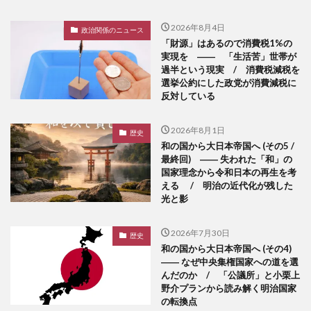
2026年8月4日
政治関係のニュース
「財源」はあるので消費税1%の
実現を ―― 「生活苦」世帯が
過半という現実 / 消費税減税を
選挙公約にした政党が消費減税に
反対している
2026年8月1日
歴史
和の国から大日本帝国へ (その5 /
最終回) ―― 失われた「和」の
国家理念から令和日本の再生を考
える / 明治の近代化が残した
光と影
2026年7月30日
歴史
和の国から大日本帝国へ (その4)
―― なぜ中央集権国家への道を選
んだのか / 「公議所」と小栗上
野介プランから読み解く明治国家
の転換点