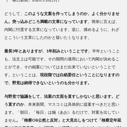
どうして、
このような文案を作ってしまうのか、よく分かりませ
ん。突っ込みどころ満載の文章になっています
。簡単に言えば、
内閣に忖度する文章になっています。逆に、揉めるように、わざ
とこういう文章にしたのかと疑いたくなります。
最長3年とありますが、1年刻みということです
。半年ということ
も、法文上は可能です。その期間の適用において内閣が決めるこ
とができ、その細案についてはまだ出来ていないということで
す。ということは、
現段階では白紙委任ということになりますの
で、野党は納得できないというのも分かります。
与野党で協議をして、法案の文面を直すしかないと思います。ど
う直すのか
、本来新聞、マスコミは具体的に提案すべきだと思い
ます。「朝日」「毎日」は煽（あお）るだけで、対案を出してい
ません
。「検察OB公然と反対」と大見出しをつけて「検察定年延