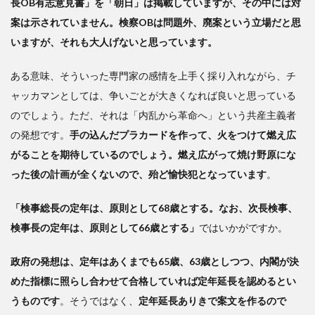
長OB有志意見書」を「朝日」は掲載していますが、その中には対
案は示されていません。検察OBは問題外、廃案という立場だと思
いますが、それも大人げないと思っています。
ある意味、そういった専門家の感情を上手く採り入れながら、チ
ャッカマンとしては、争いごとが大きくなれば良いと思っている
のでしょう。ただ、それは「内乱から革命へ」という共産主義者
の発想です。
手の込んだプラカードを作って、火をつけて燃え広
がることを期待しているのでしょう。燃え広がって焼け野原にな
った後の計画が全くないので、殆ど愉快犯となっています
。
「検事総長の定年は、原則として68歳とする。なお、次長検事、
検事長の定年は、原則として66歳とする」
ではいかがですか。
政府の発想は、定年はあくまでも65歳、63歳としつつ、内閣が決
めた指標に照らし合わせて合格していれば定年延長を認めるとい
うものです
。そうではなく、
定年延長ありきで案文を作るので