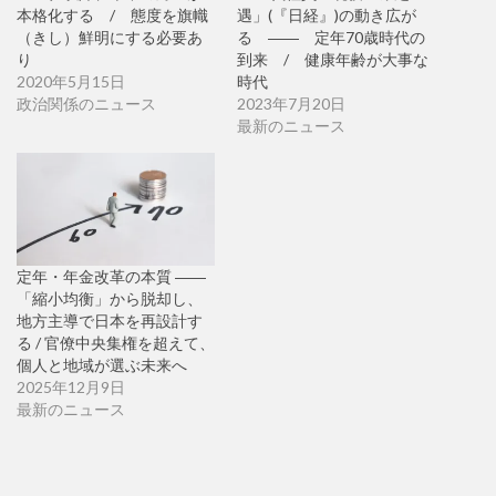
本格化する / 態度を旗幟
遇」(『日経』)の動き広が
（きし）鮮明にする必要あ
る ―― 定年70歳時代の
り
到来 / 健康年齢が大事な
2020年5月15日
時代
政治関係のニュース
2023年7月20日
最新のニュース
定年・年金改革の本質 ――
「縮小均衡」から脱却し、
地方主導で日本を再設計す
る / 官僚中央集権を超えて、
個人と地域が選ぶ未来へ
2025年12月9日
最新のニュース