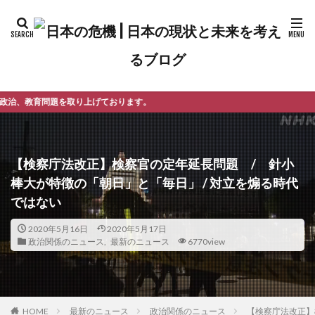
げております。
【検察庁法改正】検察官の定年延長問題 / 針小
棒大が特徴の「朝日」と「毎日」 / 対立を煽る時代
ではない
2020年5月16日
2020年5月17日
政治関係のニュース
,
最新のニュース
6770view
最新のニュース
政治関係のニュース
【検察庁法改正】
HOME