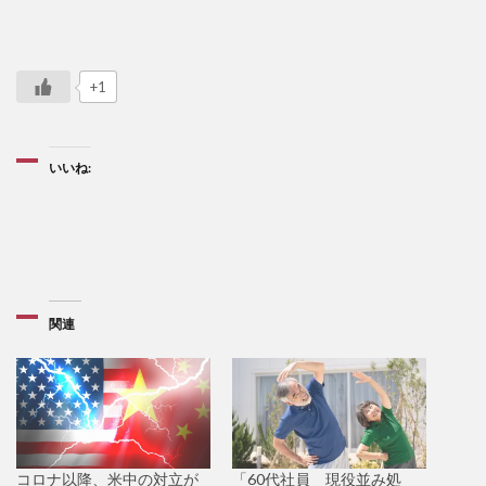
+1
いいね:
関連
コロナ以降、米中の対立が
「60代社員 現役並み処