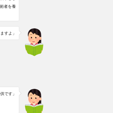
術者を養
いますよ」
提供です」