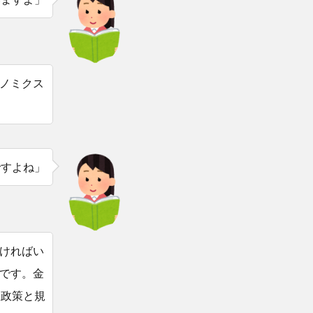
ノミクス
ですよね」
ければい
です。金
政政策と規