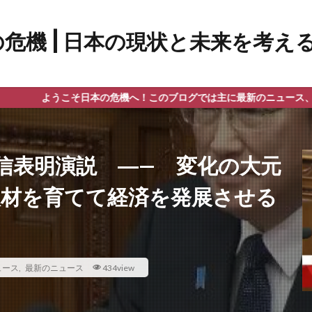
そ日本の危機へ！このブログでは主に最新のニュース、政治、教育問題
信表明演説 ―— 変化の大元
人材を育てて経済を発展させる
ュース
,
最新のニュース
434view