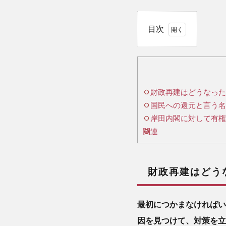
目次
1
財
政
財政再建はどうなった
再
国民への還元と言う名
建
は
岸田内閣に対して有権
ど
関連
う
な
っ
財政再建はどう
た
の
か
最初につかまなければい
因を見つけて、対策を立
2