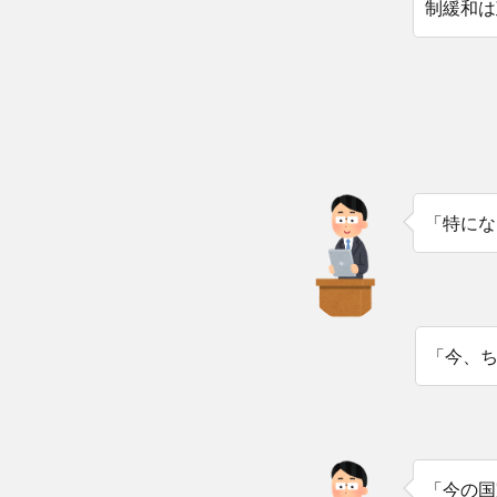
制緩和は
「特にな
「今、
「今の国