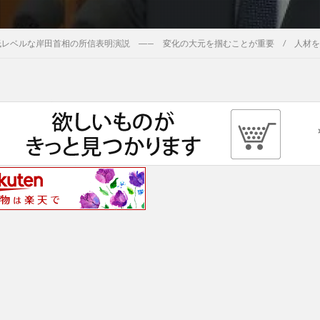
低レベルな岸田首相の所信表明演説 ―— 変化の大元を掴むことが重要 / 人材