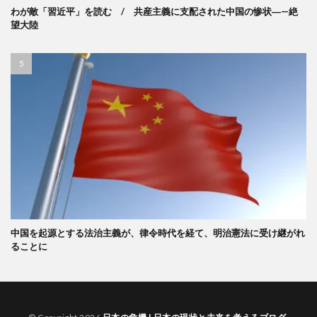
わが敵「習近平」を読む / 共産主義に支配された中国の惨状―—絶
望大陸
中国を起源とする法治主義が、律令時代を経て、明治憲法に受け継がれ
ることに