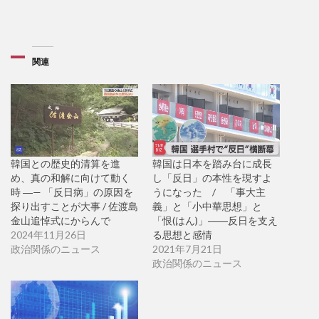
関連
韓国との歴史的清算を進
韓国は日本を踏み台に成長
め、真の和解に向けて動く
し「反日」の本性を現すよ
時 ―— 「反日病」の原因を
うになった / 「事大主
探り出すことが大事 / 佐渡島
義」と「小中華思想」と
金山追悼式にからんで
「恨(はん)」――反日を支え
2024年11月26日
る思想と感情
政治関係のニュース
2021年7月21日
政治関係のニュース