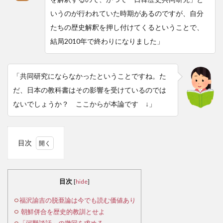
いうのが行われていた時期があるのですが、自分
たちの歴史解釈を押し付けてくるということで、
結局2010年で終わりになりました」
「共同研究にならなかったということですね。た
だ、日本の教科書はその影響を受けているのでは
ないでしょうか？ ここからが本論です ↓」
目次
1
福
沢諭
目次
[
hide
]
吉の
脱亜
福沢諭吉の脱亜論は今でも読む価値あり
論は
朝鮮併合を歴史的教訓とせよ
今で
「河野談話」の撤回を求める