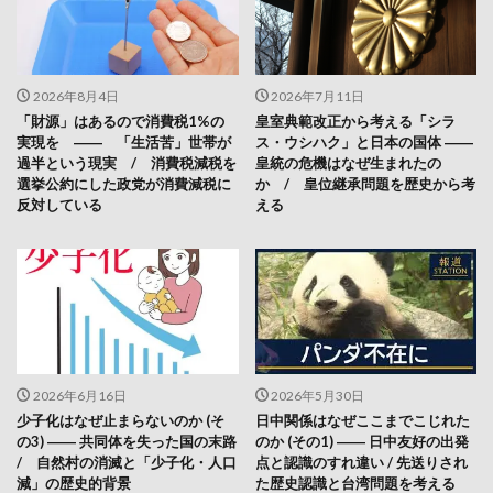
2026年8月4日
2026年7月11日
「財源」はあるので消費税1%の
皇室典範改正から考える「シラ
実現を ―― 「生活苦」世帯が
ス・ウシハク」と日本の国体 ――
過半という現実 / 消費税減税を
皇統の危機はなぜ生まれたの
選挙公約にした政党が消費減税に
か / 皇位継承問題を歴史から考
反対している
える
2026年6月16日
2026年5月30日
少子化はなぜ止まらないのか (そ
日中関係はなぜここまでこじれた
の3) ―― 共同体を失った国の末路
のか (その1) ―― 日中友好の出発
/ 自然村の消滅と「少子化・人口
点と認識のすれ違い / 先送りされ
減」の歴史的背景
た歴史認識と台湾問題を考える