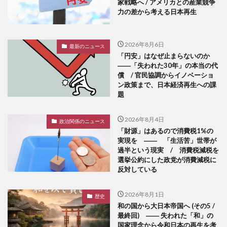
家戦略へ / アメリカとの産業競争
力の差から考える日本再生
2026年8月6日
最新のニュース
「円安」はなぜ止まらないのか
――「失われた30年」の本当の代
償 / 官民協調からイノベーショ
ン政策まで、日本経済再生への課
題
2026年8月4日
政治関係のニュース
「財源」はあるので消費税1%の
実現を ―― 「生活苦」世帯が
過半という現実 / 消費税減税を
選挙公約にした政党が消費減税に
反対している
2026年8月1日
歴史
和の国から大日本帝国へ (その5 /
最終回) ―― 失われた「和」の
国家理念から令和日本の再生を考