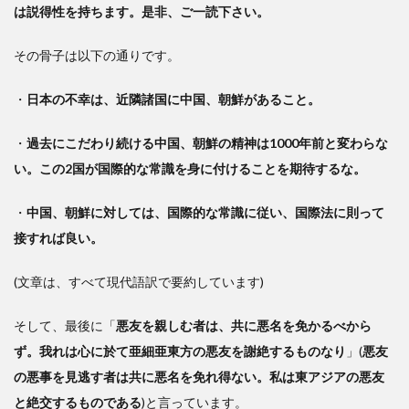
は説得性を持ちます。是非、ご一読下さい。
求め
る
その骨子は以下の通りです。
・
日本の不幸は、近隣諸国に中国、朝鮮があること。
・
過去にこだわり続ける中国、朝鮮の精神は1000年前と変わらな
い。この2国が国際的な常識を身に付けることを期待するな。
・
中国、朝鮮に対しては、国際的な常識に従い、国際法に則って
接すれば良い。
(文章は、すべて現代語訳で要約しています)
そして、最後に「
悪友を親しむ者は、共に悪名を免かるべから
ず。我れは心に於て亜細亜東方の悪友を謝絶するものなり
」(
悪友
の悪事を見逃す者は共に悪名を免れ得ない。私は東アジアの悪友
と絶交するものである
)と言っています。