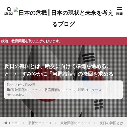
ております。
反日の韓国とは、断交に向けて準備を進めるこ
と / すみやかに「河野談話」の撤回を求める
2021年7月22日
政治関係のニュース
,
教育関係のニュース
,
最新のニュース
634view
最新のニュース
政治関係のニュース
反日の韓国とは、
HOME