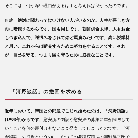
そこには、何か深い理由があるはずと考えれば良かったのです。
何故、
絶対に関わってはいけない人がいるのか。人生が悪しき方
向に暗転するからです。国も同じです。朝鮮併合以降、人もお金
もつぎ込んで、逆恨みをされて殆ど馬鹿みたいです。高い授業料
と思い、これからは断交するために努力をすることです。それ
が、自己を守る、つまり国を守るために必要なことです。
「河野談話」の撤回を求める
近年において、韓国との問題でこじれ始めたのは、「河野談話」
(1993年)からです
。慰安所の開設や慰安婦の募集に軍が関与して
いたことを何の裏付けもないまま発表してしまったのです。「河
野談話」の河野というのは、かつての衆議院議長の河野洋平氏で