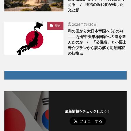
える / 明治の近代化が残した
光と影
2026年7月30日
歴史
和の国から大日本帝国へ (その4)
―― なぜ中央集権国家への道を選
んだのか / 「公議所」と小栗上
野介プランから読み解く明治国家
の転換点
最新情報をチェックしよう！