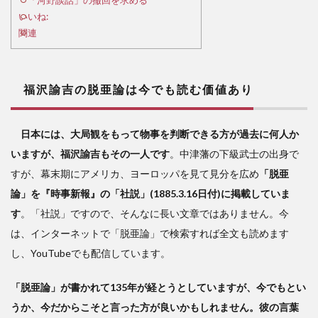
も読
いいね:
む価
関連
値あ
り
2
福沢諭吉の脱亜論は今でも読む価値あり
朝鮮
併合
日本には、大局観をもって物事を判断できる方が過去に何人か
を歴
いますが、福沢諭吉もその一人です
。中津藩の下級武士の出身で
史的
教訓
すが、幕末期にアメリカ、ヨーロッパを見て見分を広め
「脱亜
とせ
論」を『時事新報』の「社説」(1885.3.16日付)に掲載していま
よ
す
。「社説」ですので、そんなに長い文章ではありません。今
3
は、インターネットで「脱亜論」で検索すれば全文も読めます
し、YouTubeでも配信しています。
「河
野談
「脱亜論」が書かれて135年が経とうとしていますが、今でもとい
話」
の撤
うか、今だからこそと言った方が良いかもしれません。彼の言葉
回を