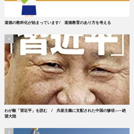
道徳の教科化が始まっています/ 道徳教育のあり方を考える
わが敵「習近平」を読む / 共産主義に支配された中国の惨状―—絶
望大陸