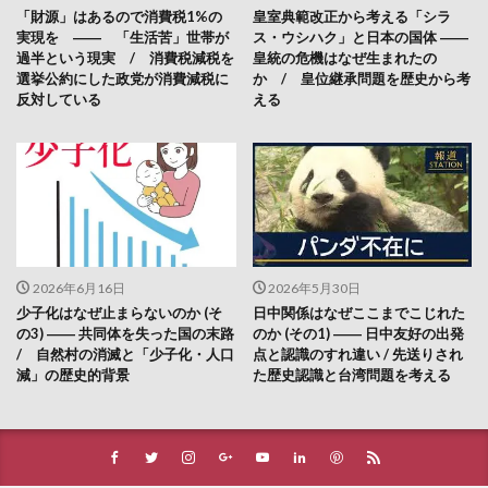
「財源」はあるので消費税1%の
皇室典範改正から考える「シラ
実現を ―― 「生活苦」世帯が
ス・ウシハク」と日本の国体 ――
過半という現実 / 消費税減税を
皇統の危機はなぜ生まれたの
選挙公約にした政党が消費減税に
か / 皇位継承問題を歴史から考
反対している
える
2026年6月16日
2026年5月30日
少子化はなぜ止まらないのか (そ
日中関係はなぜここまでこじれた
の3) ―― 共同体を失った国の末路
のか (その1) ―― 日中友好の出発
/ 自然村の消滅と「少子化・人口
点と認識のすれ違い / 先送りされ
減」の歴史的背景
た歴史認識と台湾問題を考える