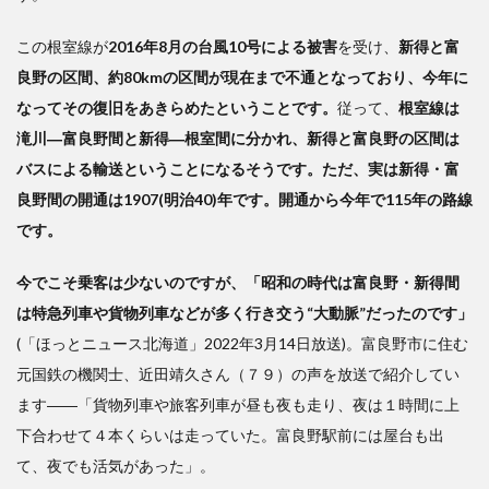
この根室線が
2016年8月の台風10号による被害
を受け、
新得と富
良野の区間、約80kmの区間が現在まで不通となっており、今年に
なってその復旧をあきらめたということです。
従って、
根室線は
滝川―富良野間と新得―根室間に分かれ、新得と富良野の区間は
バスによる輸送ということになるそうです。ただ、実は新得・富
良野間の開通は1907(明治40)年です。開通から今年で115年の路線
です。
今でこそ乗客は少ないのですが、「昭和の時代は富良野・新得間
は特急列車や貨物列車などが多く行き交う“大動脈”だったのです」
(「ほっとニュース北海道」2022年3月14日放送)。富良野市に住む
元国鉄の機関士、近田靖久さん（７９）の声を放送で紹介してい
ます――「貨物列車や旅客列車が昼も夜も走り、夜は１時間に上
下合わせて４本くらいは走っていた。富良野駅前には屋台も出
て、夜でも活気があった」。