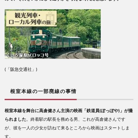
――
日本
の植
民地
時代
の遺
物
(「阪急交通社」)
根室本線の一部廃線の事情
根室本線を舞台に高倉健さん主演の映画「鉄道員(ぽっぽや)」が撮
られました
。終着駅の駅長を務める男、これが高倉健さんです
が、彼を一人の少女が訪ねて来るところから映画はスタートしま
す。