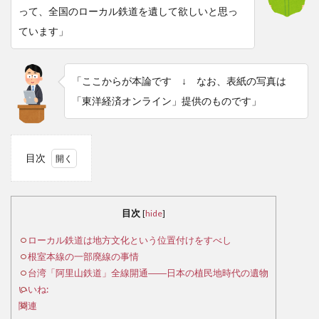
って、全国のローカル鉄道を遺して欲しいと思っ
ています」
「ここからが本論です ↓ なお、表紙の写真は
「東洋経済オンライン」提供のものです」
目次
1
ロ
ーカ
目次
[
hide
]
ル鉄
道は
ローカル鉄道は地方文化という位置付けをすべし
地方
根室本線の一部廃線の事情
文化
台湾「阿里山鉄道」全線開通――日本の植民地時代の遺物
とい
いいね:
う位
関連
置付