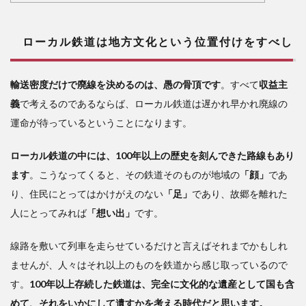
けを
すべ
し
ローカル鉄道は地方文化
という位置付けをすべし
2
根
輸送密度だけで廃線を決めるのは、愚の骨頂です
。すべて
収益主
室本
義
で考えるのであるならば、ローカル鉄道は遅かれ早かれ廃線の
線の
一部
運命が待っているということになります。
廃線
の事
ローカル鉄道の中には、100年以上の歴史を刻んできた路線もあり
情
ます
。こうなってくると、その鉄道そのものが地域の
「顔」
であ
3
り、住民にとってはかけがえのない
「足」
であり、故郷を離れた
台
人にとってみれば
「想い出」
です。
湾
「阿
線路を敷いて列車を走らせているだけと言えばそれまでかもしれ
里山
鉄
ませんが、人々はそれ以上のものを鉄道から感じ取っているので
道」
す。
100年以上存続した鉄道は、完全に文化的な遺産として国も含
全線
めて、それをいかにして遺すかを考える時代だと思います。
開通