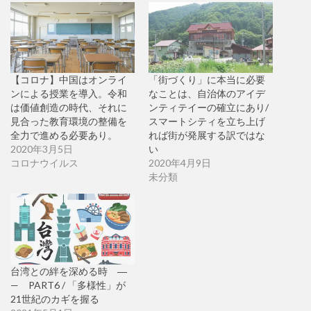
【コロナ】中国はオンライ
「街づくり」に本当に必要
ンによる授業を導入。令和
なことは、自治体のアイデ
は価値創造の時代、それに
ンティテイーの確立にあり/
見合った教育環境の整備を
スマートシティを立ち上げ
全力で進める必要あり。
れば街が発展する訳ではな
2020年3月5日
い
コロナウイルス
2020年4月9日
未分類
台湾との絆を深める時 ―
— PART6 / 「多様性」が
21世紀のカギを握る