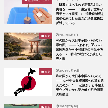
政治関係のニュース
「財源」はあるので消費税1%の
実現を ―― 「生活苦」世帯が
過半という現実 / 消費税減税を
選挙公約にした政党が消費減税に
反対している
2026年8月1日
歴史
和の国から大日本帝国へ (その5 /
最終回) ―― 失われた「和」の
国家理念から令和日本の再生を考
える / 明治の近代化が残した
光と影
2026年7月30日
歴史
和の国から大日本帝国へ (その4)
―― なぜ中央集権国家への道を選
んだのか / 「公議所」と小栗上
野介プランから読み解く明治国家
の転換点
2026年7月28日
歴史