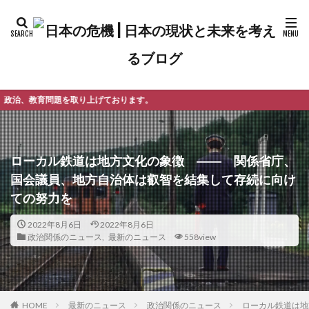
げております。
ローカル鉄道は地方文化の象徴 ―― 関係省庁、
国会議員、地方自治体は叡智を結集して存続に向け
ての努力を
2022年8月6日
2022年8月6日
政治関係のニュース
,
最新のニュース
558view
最新のニュース
政治関係のニュース
ローカル鉄道は地
HOME