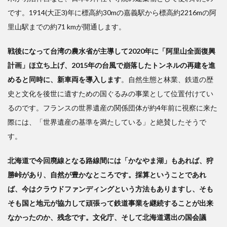
です。1914(大正3)年に標高約30mの嘉義駅から標高約2216mの阿
里山駅までの約71 kmが開通します。
戦後になって台湾の農水省が主導して2020年に「阿里山全面復興
計画」ほ立ち上げ、2015年の台風で崩落したトンネルの再建を進
めると同時に、新車両を導入します
。自然生態と林業、鉄道の歴
史と文化を後世に遺すための国ぐるみの事業として位置付けてい
るのです。フランスの世界遺産の関係団体が約4年前に視察に来た
際には、「世界遺産の基準を満たしている」と絶賛したそうで
す。
北海道で今回廃線となる路線間には「かなやま湖」もあれば、狩
勝峠があり、自然が豊かなところです。採算ということであれ
ば、今はクラウドファンディングという方法もありますし、そも
そも国と地元が協力して頑張って鉄道事業を継続することが出来
なかったのか、残念です。文化庁、そして北海道選出の国会議