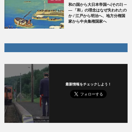
和の国から大日本帝国へ(その3) —
― 「和」の理念はなぜ失われたの
か / 江戸から明治へ、地方分権国
家から中央集権国家へ
最新情報をチェックしよう！