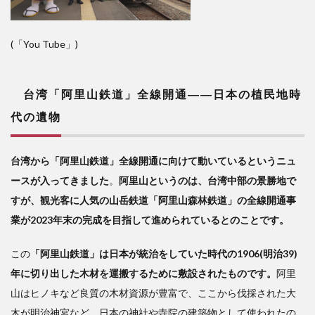
(「
You Tube
」)
台湾
「阿里山鉄道」全線開通――日本の植民地時
代の遺物
台湾から「阿里山鉄道」全線開通に向けて動いているというニュ
ースが入ってきました
。
阿里山というのは、台湾中部の景勝地で
すが、観光客に人気の山岳鉄道「阿里山森林鉄道」の全線開通事
業が2023年末の完成を目指して進められているとのことです。
この
「阿里山鉄道」は日本が統治をしていた時代の1906(明治39)
年に切り出した木材を運搬するために敷設されたものです。
阿里
山はヒノキなど良質の木材資源が豊富で、ここから伐採された大
木が明治神宮など、日本の神社や寺院の建築物として使われたの