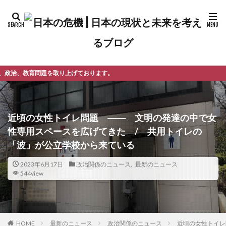
げております。
近頃の女性トイレ問題 ―― 文明の発達の中で女
性専用スペースを広げてきた / 共用トイレの
「波」が公立学校から来ている
2023年6月17日
政治関係のニュース
,
最新のニュース
544view
最新のニュース
政治関係のニュース
近頃の女性トイレ
HOME