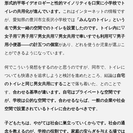
形式的平等イデオロギーと性的マイノリティを口実に小学校でト
イレの共用化が進んでいます。
これはインターネットの情報です
が、愛知県の豊川市立長沢小学校では
「みんなのトイレ」という
名で男女一緒の空間でのトイレを設置したのです。トイレ内に▽
女子用▽男子用▽男女共用▽男女共用で車いすでも利用可▽男子
用小便器――の計五つの個室
があり、どれを使うか児童が選ぶこ
とができるようになっています。
何でこういう発想をするのかと思うのですが、同市で、トイレに
ついても快適さを追求しようと検討を進めたところ、結論は
自宅
のトイレと同じ男女共用にすること
で落ち着いた、とのことで
す。
合わせる基準が違います。自宅はプライベートな空間です
が、学校は公的な空間です。合わせるならば、一般の企業や社会
空間で設置されているトイレに合わせるべきです
。
子どもたちは、やがては社会に巣立っていくからです。社会の通
念を教えるのが、学校の役割です。家庭の安らぎを与える場では