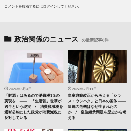
コメントを投稿するには
ログイン
してください。
政治関係のニュース
の最新記事8件
2026年8月4日
2026年7月11日
「財源」はあるので消費税1%の
皇室典範改正から考える「シラ
実現を ―― 「生活苦」世帯が
ス・ウシハク」と日本の国体 ――
過半という現実 / 消費税減税を
皇統の危機はなぜ生まれたの
選挙公約にした政党が消費減税に
か / 皇位継承問題を歴史から考
反対している
える