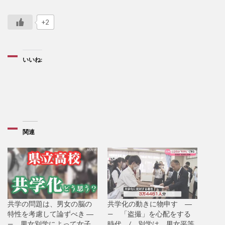
+2
いいね:
関連
共学の問題は、男女の脳の
共学化の動きに物申す ―
特性を考慮して論ずべき ―
— 「盗撮」を心配をする
— 男女別学によって女子
時代 / 別学は、男女平等