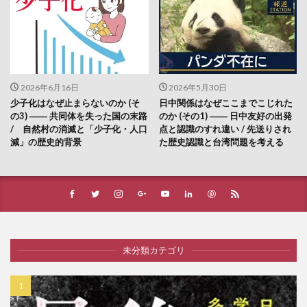
2026年6月16日
2026年5月30日
少子化はなぜ止まらないのか (そ
日中関係はなぜここまでこじれた
の3) ―― 共同体を失った国の末路
のか (その1) ―― 日中友好の出発
/ 自然村の消滅と「少子化・人口
点と認識のすれ違い / 先送りされ
減」の歴史的背景
た歴史認識と台湾問題を考える
未分類カテゴリ