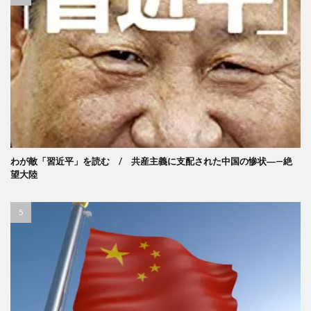
わが敵「習近平」を読む / 共産主義に支配された中国の惨状―—絶
望大陸