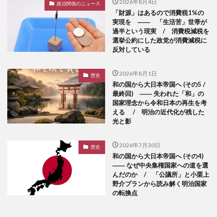
2026年8月4日
政治関係のニュース
「財源」はあるので消費税1%の
実現を ―― 「生活苦」世帯が
過半という現実 / 消費税減税を
選挙公約にした政党が消費減税に
反対している
2026年8月1日
歴史
和の国から大日本帝国へ (その5 /
最終回) ―― 失われた「和」の
国家理念から令和日本の再生を考
える / 明治の近代化が残した
光と影
2026年7月30日
歴史
和の国から大日本帝国へ (その4)
―― なぜ中央集権国家への道を選
んだのか / 「公議所」と小栗上
野介プランから読み解く明治国家
の転換点