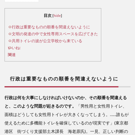
行
政は
目次
[
hide
]
重要
なも
行政は重要なものの順番を間違えないように
のの
文明の発達の中で女性専用スペースを広げてきた
順番
共用トイレの波が公立学校から来ている
を間
いいね:
違え
関連
ない
よう
に
行政は重要なものの順番を間違えないように
2
文
明の
行政は何を大事にしなければいけないのか、その順番を間違える
発達
と、このような問題が起きるのです。
「男性用と女性用トイレ、
の中
で女
面積はどうしても女性用トイレが大きくなってしまう。……誰もが
性専
使えるために多機能トイレを確保しているのが現実です」(東京都
用ス
港区 街づくり支援部土木課長 海老原氏)。一見、正しい判断の
ペー