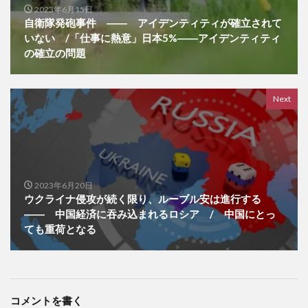
2023年6月15日
自衛隊発砲事件 ―― アイデンティティが確立されて
いない /「仕事に熱意」日本5%――アイデンティティ
の確立の問題
Next
2023年6月20日
ウクライナ侵攻が続く限り、ルーブル安は進行する
―― 中国経済に吞み込まれるロシア / 中国にとっ
ても重荷となる
コメントを書く