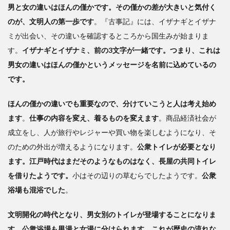
男と女の違いはほんの僅かです。その僅かの差が大きいと気付く
のが、文明人の第一歩です
。『古事記』には、イザナギとイザナ
ミが出会い、その違いを確認するところから国生みが始まりま
す。
イザナギとイザナミ、前の3文字が一緒です。つまり、これは
男女の違いはほんの僅かというメッセージを名前に込めているの
です。
ほんの僅かの違いでも重要なので、分けていこうと人は考え始め
ます
。
仕事の内容を変え、着るものを変えます
。商品経済社会が
成立をし、人が旅行やレジャーや買い物を楽しむようになり、そ
のための外出が増えるようになります。
公衆トイレが必要となり
ます。江戸時代はまだそのようなものはなく、長屋の共同トイレ
を借りたようです。
小はその辺りの草むらでしたようです。
公衆
浴場も混浴でした
。
文明開化の時代となり、男女別のトイレが登場することになりま
す。公衆浴場も男湯と女湯に分けられます。これが歴史の流れな