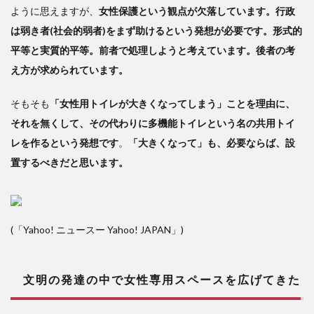
スを
ように思えますが、
女性保護という観点が欠落しています。行政
広げ
は弱き者(社会的弱者)をまず助けるという発想が必要です。形式的
てき
平等と実質的平等。前者で処理しようと考えています。後者の考
た
え方が求められています。
3
共
そもそも
「女性用トイレが大きくなってしまう」ことを理由に、
用ト
それを無くして、その代わりに多機能トイレという名の共用トイ
イレ
の波
レを作るという発想です
。
「大きくなって」も、必要ならば、設
が公
置するべきだと思います。
立学
校か
ら来
てい
る
(「Yahoo! ニュースー
Yahoo! JAPAN
」)
文明の発達の中で女性専用スペースを広げてきた