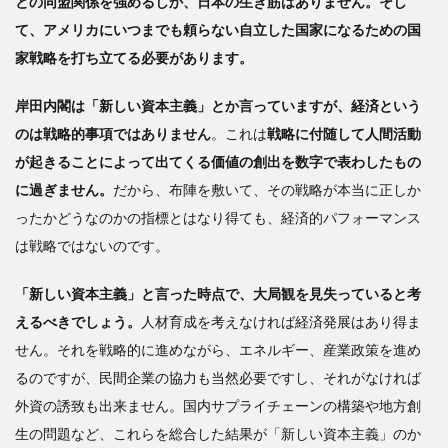
との同盟関係を強めるしか、日本の生き筋はありません。そし
て、アメリカにいつまでも頼らない自立した国家になるための国
家戦略を打ち立てる必要があります。
岸田内閣は「新しい資本主義」とか言っていますが、経済という
のは戦略的事項ではありません
。これは
戦略に付随して人間活動
が起きることによって出てくる価値の創出を数字で表わしたもの
に過ぎません。
だから、布陣を敷いて、その戦略が本当に正しか
ったかどうなのかの指標とはなり得ても、経済的パフォーマンス
は戦略ではないのです。
「新しい資本主義」と言った時点で、大局観を見失っていると考
えるべきでしょう。
人材育成を考えなければ経済発展はあり得ま
せん。それを戦略的に進めながら、エネルギー、産業政策を進め
るのですが、民間企業の協力も当然必要ですし、それがなければ
外資の誘致も出来ません。国内サプライチェーンの構築や地方創
生の問題など、これらを総合した結果が
「新しい資本主義」のか