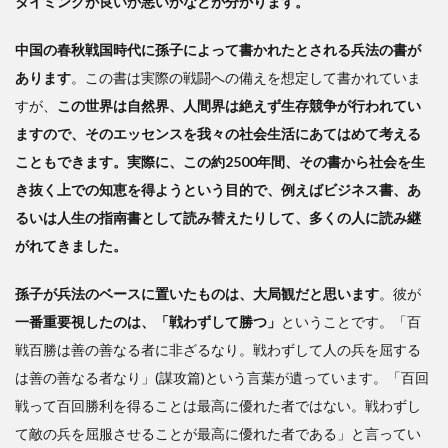
タイミングが良いか悪いかなどが分かります。
――
常に
中国の春秋戦国時代に孫子によって書かれたとされる兵法の書が
戦時
の心
あります
。この書は実際の戦闘への備えを想定して書かれていま
構え
すが、
この世界は自然界、人間界は絶えず生存競争が行われてい
が必
ますので、そのエッセンスを我々の社会生活にあてはめて考える
要
こともできます。実際に、この約2500年間、その書から社会を生
3
き抜く上での知恵を得ようという目的で、例えばビジネス書、あ
国家
るいは人生の指南書として読み替えたりして、多くの人に読み継
の基
がれてきました。
本的
戦略
孫子が兵法のベースに置いたものは、大局観だと思います
。彼が
を大
局観
一番重要視したのは、「戦わずして勝つ」
ということです。「百
に立
戦百勝は善の善なる者に非ざるなり。戦わずして人の兵を屈する
って
は善の善なる者なり」(謀攻篇)という言葉が遺っています。「百回
見直
す必
戦って百回勝利を得ることは最高に優れた者ではない。戦わずし
要あ
て敵の兵を屈服させることが最高に優れた者である」と言ってい
り