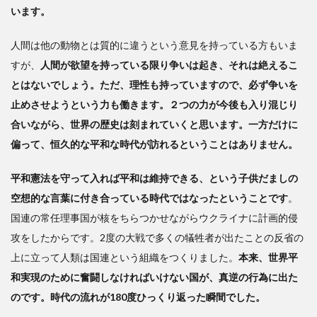
います。
人間は他の動物とは質的に違うという意見を持っている方もいま
すが、
人間が欲望を持っている限り争いは起き、それは絶えるこ
とはないでしょう。ただ、理性も持っていますので、必ず争いを
止めさせようという力も働きます。２つの力が今後も入り混じり
合いながら、世界の歴史は刻まれていくと思います。一方だけに
偏って、恒久的な平和な時代が訪れるということはありません。
平和憲法を守って入れば平和は維持できる、という子供だましの
空想的な言葉に付き合っている時代ではなったということです
。
国連の常任理事国が核をちらつかせながらウクライナに計画的侵
攻をしたからです。2度の大戦で多くの犠牲者が出たことの反省の
上に立って人類は国連という組織をつくりました。
本来、世界平
和実現のために奮闘しなければいけない国が、真逆の行為に出た
のです。時代の流れが180度ひっくり返った瞬間でした。