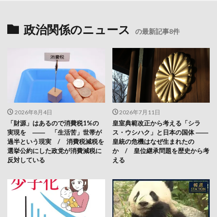
政治関係のニュース
の最新記事8件
2026年8月4日
2026年7月11日
「財源」はあるので消費税1%の
皇室典範改正から考える「シラ
実現を ―― 「生活苦」世帯が
ス・ウシハク」と日本の国体 ――
過半という現実 / 消費税減税を
皇統の危機はなぜ生まれたの
選挙公約にした政党が消費減税に
か / 皇位継承問題を歴史から考
反対している
える