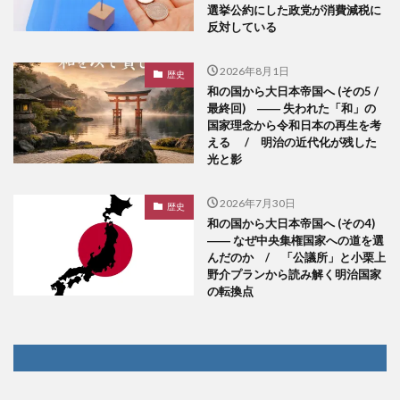
選挙公約にした政党が消費減税に
反対している
2026年8月1日
歴史
和の国から大日本帝国へ (その5 /
最終回) ―― 失われた「和」の
国家理念から令和日本の再生を考
える / 明治の近代化が残した
光と影
2026年7月30日
歴史
和の国から大日本帝国へ (その4)
―― なぜ中央集権国家への道を選
んだのか / 「公議所」と小栗上
野介プランから読み解く明治国家
の転換点