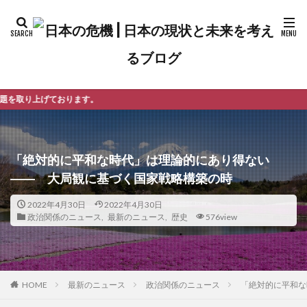
「絶対的に平和な時代」は理論的にあり得ない
―― 大局観に基づく国家戦略構築の時
2022年4月30日
2022年4月30日
政治関係のニュース
,
最新のニュース
,
歴史
576view
最新のニュース
政治関係のニュース
「絶対的に平和な
HOME