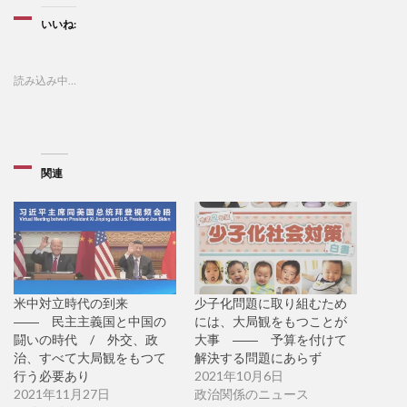
いいね:
読み込み中…
関連
米中対立時代の到来
少子化問題に取り組むため
―― 民主主義国と中国の
には、大局観をもつことが
闘いの時代 / 外交、政
大事 ―― 予算を付けて
治、すべて大局観をもつて
解決する問題にあらず
行う必要あり
2021年10月6日
2021年11月27日
政治関係のニュース