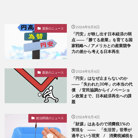
2026年8月8日
最新のニュース
「円安」が映し出す日本経済の弱
点 ――「勝てる産業」を育てる国
家戦略へ / アメリカとの産業競争
力の差から考える日本再生
2026年8月6日
最新のニュース
「円安」はなぜ止まらないのか
――「失われた30年」の本当の代
償 / 官民協調からイノベーショ
ン政策まで、日本経済再生への課
題
2026年8月4日
政治関係のニュース
「財源」はあるので消費税1%の
実現を ―― 「生活苦」世帯が
過半という現実 / 消費税減税を