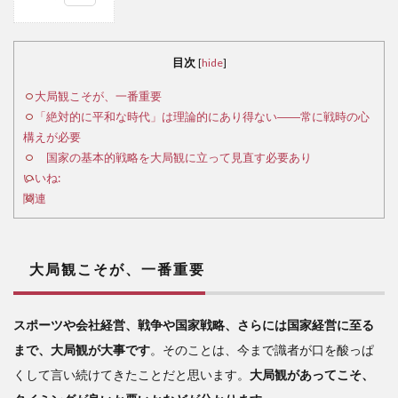
1
大
局観
目次
[
hide
]
こそ
が、
大局観こそが、一番重要
一番
「絶対的に平和な時代」は理論的にあり得ない――常に戦時の心
重要
構えが必要
国家の基本的戦略を大局観に立って見直す必要あり
2
いいね:
関連
「絶
対的
に平
和な
大局観こそが、一番重要
時
代」
は理
スポーツや会社経営、戦争や国家戦略、さらには国家経営に至る
論的
まで、大局観が大事です
。そのことは、今まで識者が口を酸っぱ
にあ
り得
くして言い続けてきたことだと思います。
大局観があってこそ、
ない