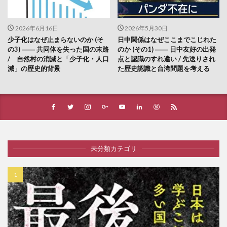
2026年6月16日
2026年5月30日
少子化はなぜ止まらないのか (そ
日中関係はなぜここまでこじれた
の3) ―― 共同体を失った国の末路
のか (その1) ―― 日中友好の出発
/ 自然村の消滅と「少子化・人口
点と認識のすれ違い / 先送りされ
減」の歴史的背景
た歴史認識と台湾問題を考える
未分類カテゴリ