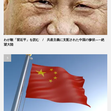
わが敵「習近平」を読む / 共産主義に支配された中国の惨状―—絶
望大陸