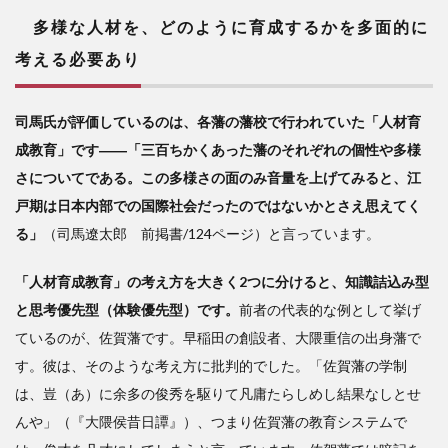
多様な人材を、どのように育成するかを多面的に
考える必要あり
司馬氏が評価しているのは、各藩の藩校で行われていた「人材育
成教育」です――「三百ちかくあった藩のそれぞれの個性や多様
さについてである。この多様さの面のみ音量を上げてみると、江
戸期は日本内部での国際社会だったのではないかとさえ思えてく
る」
（司馬遼太郎 前掲書/124ページ）と言っています。
「人材育成教育」の考え方を大きく2つに分けると、知識詰込み型
と思考優先型（体験優先型）です。
前者の代表的な例として挙げ
ているのが、佐賀藩です。早稲田の創設者、大隈重信の出身藩で
す。彼は、そのような考え方に批判的でした。「佐賀藩の学制
は、豈（あ）に余多の俊秀を駆りて凡庸たらしめし結果なしとせ
んや」（『大隈侯昔日譚』）、つまり佐賀藩の教育システムで