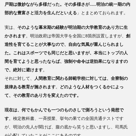
戸期は微妙ながら多様だった。その多様さが……明治の統一期の内
部的な豊富さと活力を生んだといえる
」とまとめておられます。
実は、
そのような幕末期の経験が明治期の大学教育のあり方に生
かされます
。明治政府は帝国大学を全国に8箇所設置しますが、
創
造性を育てることが大事なので、自由な気風が重んじられまし
た。これはスポーツでも同じだと思いますが、本当にトップの人
間を育てようと思ったならば、強制や命令は逆効果になりますの
で、絶対に避けます
。
それに対して、
人間教育に関わる師範学校に対しては、全寮制の
規律ある教育が施されます
。
どのような人材をつくるかによっ
て、その教育のあり方を変えたのです。
現在は、何でもかんでも一つのものさしで測ろうという発想で
す
。検定教科書、一斉授業、挙句の果ての全国共通テストです
が、明治の先人が聞けば、腹の底から笑うと思いますし、司馬氏
が心配していたことがここにあるのです。