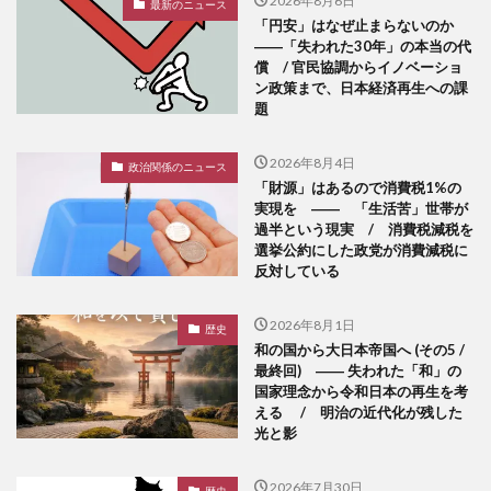
最新のニュース
「円安」はなぜ止まらないのか
――「失われた30年」の本当の代
償 / 官民協調からイノベーショ
ン政策まで、日本経済再生への課
題
2026年8月4日
政治関係のニュース
「財源」はあるので消費税1%の
実現を ―― 「生活苦」世帯が
過半という現実 / 消費税減税を
選挙公約にした政党が消費減税に
反対している
2026年8月1日
歴史
和の国から大日本帝国へ (その5 /
最終回) ―― 失われた「和」の
国家理念から令和日本の再生を考
える / 明治の近代化が残した
光と影
2026年7月30日