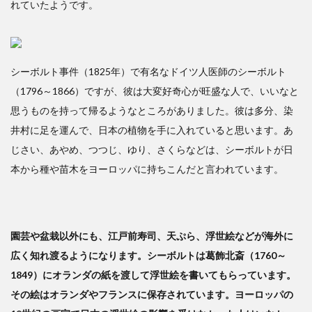
れていたようです。
多
様な
人材
を、
どの
シーボルト事件（1825年）で有名なドイツ人医師のシーボルト
よう
（1796～1866）ですが、彼は大変好奇心が旺盛な人で、いいなと
に育
思うものを持って帰るようなところがありました。彼は多分、染
成す
るか
井村に足を運んで、日本の植物を手に入れていると思います。あ
を多
じさい、あやめ、つつじ、ゆり、さくらなどは、シーボルトが日
面的
本から種や苗木をヨーロッパに持ちこんだと言われています。
に考
える
必要
あり
園芸や盆栽以外にも、江戸前寿司、天ぷら、浮世絵などが海外に
広く知れ渡るようになります。シーボルトは葛飾北斎（1760～
1849）にオランダの紙を渡して浮世絵を書いてもらっています。
その絵はオランダやフランスに保存されています。ヨーロッパの