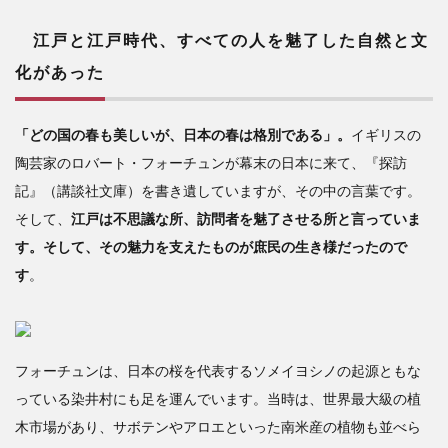
自然
と文
江戸と江戸時代、すべての人を魅了した自然と文
化が
化があった
あっ
た
2
「どの国の春も美しいが、日本の春は格別である」。
イギリスの
司
陶芸家のロバート・フォーチュンが幕末の日本に来て、『探訪
馬遼
記』（講談社文庫）を書き遺していますが、その中の言葉です。
太郎
そして、
氏は
江戸は不思議な所、訪問者を魅了させる所と言っていま
現在
す。そして、その魅力を支えたものが庶民の生き様だったので
の日
す
。
本の
「衰
弱」
を予
見し
フォーチュンは、日本の桜を代表するソメイヨシノの起源ともな
てい
っている染井村にも足を運んでいます。当時は、世界最大級の植
た
木市場があり、サボテンやアロエといった南米産の植物も並べら
3