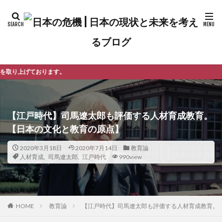
。
【江戸時代】司馬遼太郎も評価する人材育成教育。
【日本の文化と教育の原点】
2020年3月18日
2020年7月14日
教育論
人材育成
,
司馬遼太郎
,
江戸時代
990view
教育論
【江戸時代】司馬遼太郎も評価する人材育成教育。
HOME