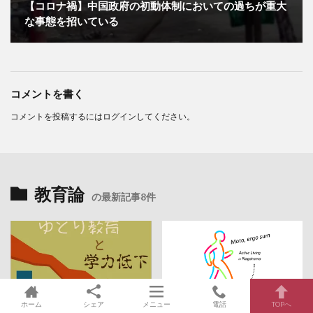
【コロナ禍】中国政府の初動体制においての過ちが重大
な事態を招いている
コメントを書く
コメントを投稿するには
ログイン
してください。
教育論
の最新記事8件
ホーム
シェア
メニュー
電話
TOPへ