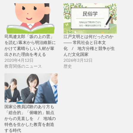
司馬遼太郎「坂の上の雲」
江戸文明とは何だったのか
を読む/幕末から明治維新に
―― 常民社会と日本文
かけて素晴らしい人材が輩
化 / 地方分権と競争が生
出された理由を考える
んだ文化国家
2020年4月12日
2026年3月12日
教育関係のニュース
歴史
国家公務員試験のあり方も
「総合的」「俯瞰的」観点
からの見直しを / 地域の
特色を生かした教育を創造
する時代