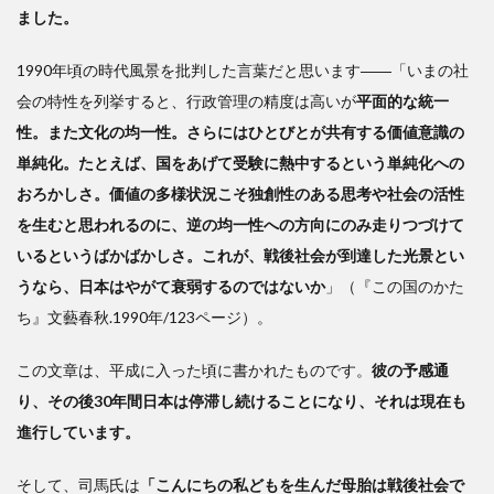
ました。
1990年頃の時代風景を批判した言葉だと思います――「いまの社
会の特性を列挙すると、行政管理の精度は高いが
平面的な統一
性。また文化の均一性。さらにはひとびとが共有する価値意識の
単純化。たとえば、国をあげて受験に熱中するという単純化への
おろかしさ。価値の多様状況こそ独創性のある思考や社会の活性
を生むと思われるのに、逆の均一性への方向にのみ走りつづけて
いるというばかばかしさ。これが、戦後社会が到達した光景とい
うなら、日本はやがて衰弱するのではないか
」（『この国のかた
ち』文藝春秋.1990年/123ページ）。
この文章は、平成に入った頃に書かれたものです。
彼の予感通
り、その後30年間日本は停滞し続けることになり、それは現在も
進行しています。
そして、司馬氏は
「こんにちの私どもを生んだ母胎は戦後社会で