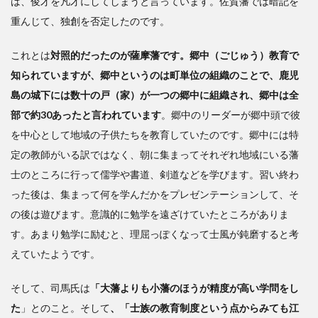
は、俊才を凡才にしてしまうと言っています。佐賀藩では暗記を
重んじて、独創を否定したのです。
これとは
対照的だったのが薩摩藩です。郷中（ごじゅう）教育で
知られていますが、郷中というのは町単位の組織のことで、鹿児
島の城下には数十の戸（家）が一つの郷中に組織され、郷中は全
部で約30あったと言われています
。郷中のリーダーが郷中頭で彼
を中心として地域の子供たちを教育していたのです。郷中には特
定の教師がいる訳ではなく、朝に集まってそれぞれ地域にいる藩
士のところに行って儒学や書道、剣道などを学びます。習い終わ
った後は、集まって何を学んだかをプレゼンテーションして、そ
の後は遊びます。意識的に勉学を遠ざけていたところがありま
す。あまり勉学に励むと、理屈っぽくなって士風が鈍磨すると考
えていたようです。
そして、司馬氏は
「大藩よりも小藩のほうが精度が高い学問をし
た
」とのこと。そして
、「士族の教育制度という点からみても江