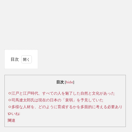
目次
1
江
戸と
目次
[
hide
]
江戸
時
江戸と江戸時代、すべての人を魅了した自然と文化があった
代、
司馬遼太郎氏は現在の日本の「衰弱」を予見していた
すべ
多様な人材を、どのように育成するかを多面的に考える必要あり
ての
いいね:
人を
関連
魅了
した