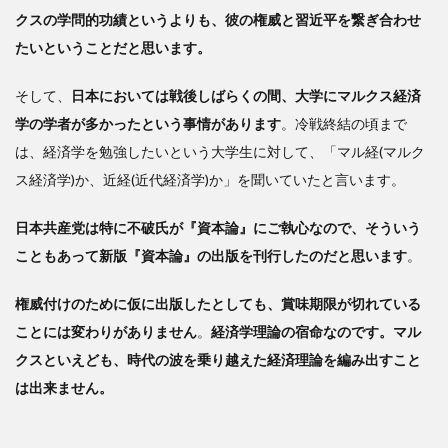
で変
クスの学問的功績というよりも、彼の権威と習近平を繋ぎ合わせ
化す
たいということだと思います。
る
4
そして、
日本においては戦後しばらくの間、大学にマルクス経済
人
学の学者が多かったという事情があります
。冷戦終結の頃まで
間の
は、経済学を勉強したいという大学生に対して、「マル経(マルク
知的
活動
ス経済学)か、近経(近代経済学)か」を聞いていたと言います。
が価
値を
日本共産党は特に不破氏が『資本論』にご執心なので、そういう
産み
こともあって新版『資本論』の出版を刊行したのだと思います
。
出す
権威付けのために仮に出版したとしても、賞味期限が切れている
ことには変わりがありません
。
経済学理論の宿命なのです。マル
クスといえども、時代の波を乗り越えた経済理論を編み出すこと
は出来ません。