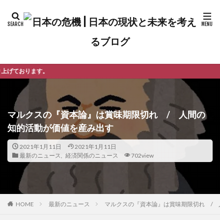
よう
マルクスの『資本論』は賞味期限切れ / 人間の
知的活動が価値を産み出す
2021年1月11日
2021年1月11日
最新のニュース
,
経済関係のニュース
702view
最新のニュース
マルクスの『資本論』は賞味期限切れ /
HOME