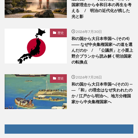
国家理念から令和日本の再生を考
える / 明治の近代化が残した
光と影
2026年7月30日
歴史
和の国から大日本帝国へ (その4)
―― なぜ中央集権国家への道を選
んだのか / 「公議所」と小栗上
野介プランから読み解く明治国家
の転換点
2026年7月28日
歴史
和の国から大日本帝国へ(その3) —
― 「和」の理念はなぜ失われたの
か / 江戸から明治へ、地方分権国
家から中央集権国家へ