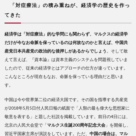
って
「対症療法」の積み重ねが、経済学の歴史を作っ
きた
てきた
2
富
の源
経済学は「対症療法」的な学問にも関わらず、マルクスの経済学
泉は
だけが今なお命脈を保っているのは何故なのかと言えば、中国共
商品
産党日本共産党の政治的な後押しがあるからでしょう
。そして敢
では
な
えて言えば、『資本論』は資本主義のシステムを問題視していま
く、
したので、従来の経済学とはアプローチの仕方が違っています。
デー
こんなところが現在もなお、命脈を保っている理由だと思いま
タや
情報
す。
であ
る
中国は今や世界第二位の経済大国です。その国を指導する共産党
3
が2018年5月5日付人民日報の紙面で「人類の最も偉大な思想家に
市
敬意を表する」と題した社説を掲載しています。前日の4日には、
場も
北京の人民大会堂で「
マルクス生誕200周年記念大会
」を開催し、
時代
習近平国家主席が演説をしています。ただ、
中国の場合は、マル
の中