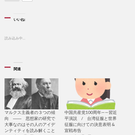
いいね:
読み込み中…
関連
マルクス主義者の３つの傾
中国共産党100周年——習近
向 ―― 思想家の研究で
平演説 / 台湾征服と世界
大事なのはその人のアイデ
征服に向けての決意表明 &
ンティティを読み解くこと
宣戦布告