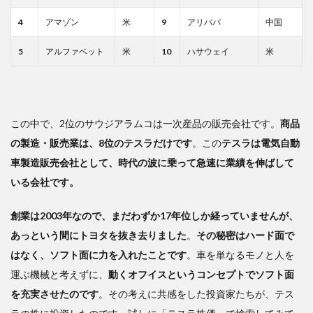
4
アマゾン
米
9
アリババ
中国
5
アルファベット
米
10
ハサウェイ
米
この中で、2位のサウジアラムコは一次産品の販売会社です。
商品
の製造・販売業は、8位のテスラだけです
。この
テスラは電気自動
車製造販売会社として、時代の波に乗って急速に業績を伸ばして
いる会社です。
創業は2003年なので、まだわずか17年位しか経っていませんが、
あっという間にトヨタを抜き去りました
。
その秘密はハード面で
はなく、ソフト面に力を入れたことです
。車を単なるモノと人を
運ぶ機械と考えずに、
動くオフイスというコンセプトでソフト面
を充実させたのです
。その考えに共感をした投資家たちが、テス