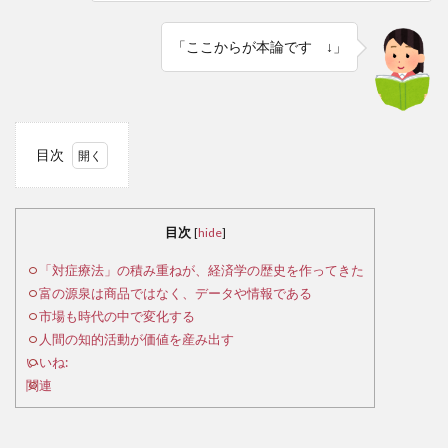
「ここからが本論です ↓」
目次
1
「対
目次
[
hide
]
症療
法」
「対症療法」の積み重ねが、経済学の歴史を作ってきた
の積
富の源泉は商品ではなく、データや情報である
み重
市場も時代の中で変化する
ね
人間の知的活動が価値を産み出す
が、
いいね:
経済
関連
学の
歴史
を作