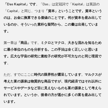
「Das Kapital」です
。「Das」は定冠詞で「Kapital」は英語の
「Capital」と同じ、つまり
「資本」ということです。資本という
のは、お金に換算できる価値のことです。何が資本を産み出して
いるのか、そういった素朴な疑問から、この書は出発していま
す。
第一章は
「商品」
です。
ミクロとマクロ、大きな流れを知るため
に最小単位のものを分析する。この手法は全く正しいと思いま
す。広大な宇宙の研究に素粒子の研究が不可欠なのと同じ理屈で
す
。
ただ、すでにここに
時代の限界性が露呈しています
。
マルクスが
考えた富の源泉は物質的な商品ですが、現代経済ではそれ以外に
サービスやデータなど目に見えないものも富の源泉として考えら
れています。というか、後者の方が遥かに多くの富を産み出して
います。