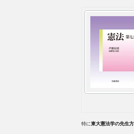
特に
東大憲法学の先生方