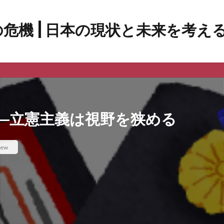
―立憲主義は視野を狭める
iew