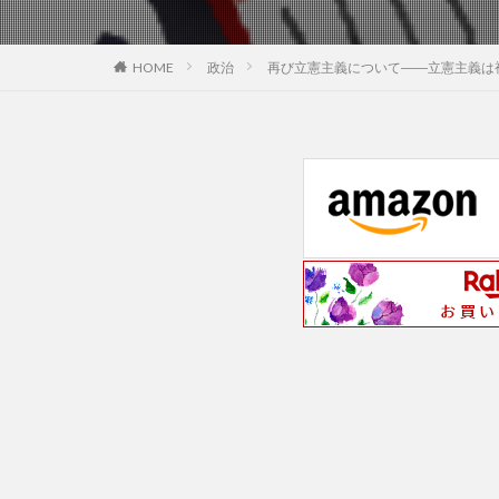
政治
再び立憲主義について――立憲主義は
HOME