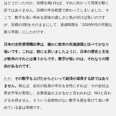
性
はどうだったのか。目標を掲げれば、それに向かって現実が動く
は、
訳ではありません。目標の半分程度で終わってしまいました。そ
子供
こで、数字を追い求める意味の虚しさに気が付けば良いのです
を産
みな
が、目標の3割をそのままにして、達成時期を「2020年代の可能な
がら
限り早期」にしたのです。
社会
で活
日本の女性管理職比率は、確かに欧米の先進諸国と比べてかなり
躍す
低いです。これは、前にも言いましたように、日本の歴史と文化
る戦
士と
が欧米のそれとは違うからです。数字が低いのは、それなりの理
いう
由があるのです。
位置
付け
ただ、
その数字を上げたからといって経済が成長する訳ではあり
ません。
例えば、会社の役員の半分を女性にすれば、その会社は
男女平等が実現し、企業収益が上がるかと言われれば、NOと言わ
ざるを得ません。そういう必然性のない数字を国を挙げて追い求
めている姿は滑稽です。