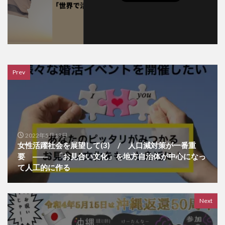
Prev
2022年5月13日
女性活躍社会を展望して(3) / 人口減対策が一番重
要 ―― 「お見合い文化」を地方自治体が中心になっ
て人工的に作る
Next