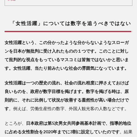
べき
では
ない
「女性活躍」については数字を追うべきではない
2
日
本は
女性活躍という、この分かったような分からないようなスローガ
「二
ンを日本が無批判に受け入れたものの１つです。このことに対し
兎追
うも
て批判的な視点をもっているマスコミは皆無ではないかと思いま
の一
す。女性活躍、当たり前みたいな社会の雰囲気になっています。
兎も
得
女性活躍は一つの歴史の流れ、社会の流れ程度に押さえておけば
ず」
とな
良いものを、政府が数字目標を掲げます。数字を掲げる時は、原
る
則的に、それに比例して状況が改善する蓋然性が高い場合だけで
3
す
。例えば、労働生産性の数字、外国人観光客の人数などです。
イ
スラ
ところが、
日本政府は第5次男女共同参画基本計画で、指導的地位
エル
に占める女性割合を2020年までに3割に設定していたのです
。結果
の女