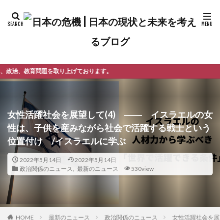
げております。
女性活躍社会を展望して(4) ―― イスラエルの女
性は、子供を産みながら社会で活躍する戦士という
位置付け /イスラエルに学ぶ
2022年5月14日
2022年5月14日
政治関係のニュース
,
最新のニュース
530view
最新のニュース
政治関係のニュース
女性活躍社会を展
HOME