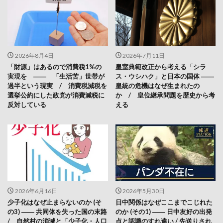
2026年8月4日
2026年7月11日
「財源」はあるので消費税1%の
皇室典範改正から考える「シラ
実現を ―― 「生活苦」世帯が
ス・ウシハク」と日本の国体 ――
過半という現実 / 消費税減税を
皇統の危機はなぜ生まれたの
選挙公約にした政党が消費減税に
か / 皇位継承問題を歴史から考
反対している
える
2026年6月16日
2026年5月30日
少子化はなぜ止まらないのか (そ
日中関係はなぜここまでこじれた
の3) ―― 共同体を失った国の末路
のか (その1) ―― 日中友好の出発
/ 自然村の消滅と「少子化・人口
点と認識のすれ違い / 先送りされ