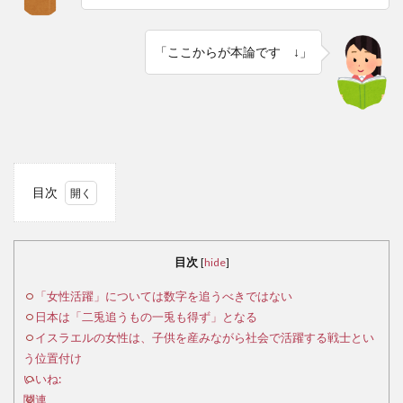
「ここからが本論です ↓」
目次
1
「女
目次
[
hide
]
性活
躍」
「女性活躍」については数字を追うべきではない
につ
日本は「二兎追うもの一兎も得ず」となる
いて
イスラエルの女性は、子供を産みながら社会で活躍する戦士とい
は数
う位置付け
字を
いいね:
追う
関連