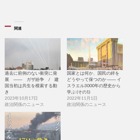
関連
過去に前例のない衝突に発
国家とは何か、国民の絆を
展 ―― ガザ紛争 / 建
どうやって保つのか ―― イ
国当初は共生を模索する動
スラエル3000年の歴史から
き
学ぶ (その1)
2023年10月17日
2022年11月1日
政治関係のニュース
政治関係のニュース