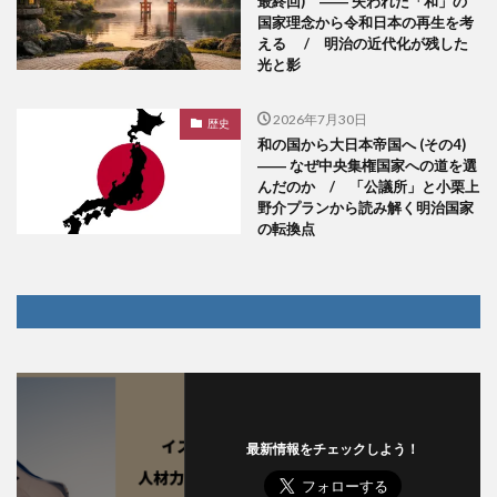
最終回) ―― 失われた「和」の
国家理念から令和日本の再生を考
える / 明治の近代化が残した
光と影
2026年7月30日
歴史
和の国から大日本帝国へ (その4)
―― なぜ中央集権国家への道を選
んだのか / 「公議所」と小栗上
野介プランから読み解く明治国家
の転換点
最新情報をチェックしよう！