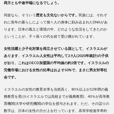
両方とも中途半端になるでしょう。
何故なら、そういう
歴史も文化ないからです。
民族には、それぞ
れに長年の暮らしによって個々人の身体に刻み込まれたDNAがあ
ります。日本の風土と環境の中、どのような生活をしてきたのか
ということが、子々孫々の代を経て受け継がれています。
女性活躍と少子化対策を両立させている国として、イスラエルが
あります
。
イスラエル人女性は平均して2.9人(2020年統計)の子供
がおり、これはOECD加盟国の平均値の約2倍です。イスラエルの
労働市場における女性の比率はおよそ50%で、まさに男女対等社
会です。
イスラエルの女性の教育水準も当然高く、80％以上が12年間の義
務教育を受け(イスラエルでは高校までが義務教育)、40％が高等教
育機関(大学や研究機関)の学位を授与されます。ただ、その辺りの
数字は、日本の女性の方が上を行っています。高等学校進学率約