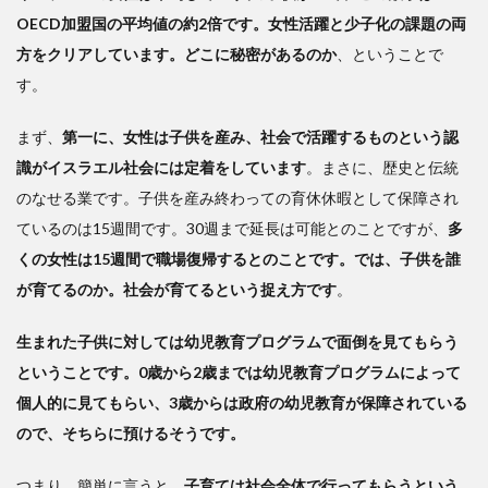
OECD加盟国の平均値の約2倍です。女性活躍と少子化の課題の両
方をクリアしています。どこに秘密があるのか
、ということで
す。
まず、
第一に、女性は子供を産み、社会で活躍するものという認
識がイスラエル社会には定着をしています
。まさに、歴史と伝統
のなせる業です。子供を産み終わっての育休休暇として保障され
ているのは15週間です。30週まで延長は可能とのことですが、
多
くの女性は15週間で職場復帰するとのことです。では、子供を誰
が育てるのか。社会が育てるという捉え方です
。
生まれた子供に対しては幼児教育プログラムで面倒を見てもらう
ということです。0歳から2歳までは幼児教育プログラムによって
個人的に見てもらい、3歳からは政府の幼児教育が保障されている
ので、そちらに預けるそうです。
つまり、簡単に言うと、
子育ては社会全体で行ってもらうという