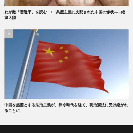
わが敵「習近平」を読む / 共産主義に支配された中国の惨状―—絶
望大陸
中国を起源とする法治主義が、律令時代を経て、明治憲法に受け継がれ
ることに