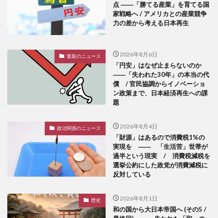
点 ――「勝てる産業」を育てる国
家戦略へ / アメリカとの産業競争
力の差から考える日本再生
2026年8月6日
最新のニュース
「円安」はなぜ止まらないのか
――「失われた30年」の本当の代
償 / 官民協調からイノベーショ
ン政策まで、日本経済再生への課
題
2026年8月4日
政治関係のニュース
「財源」はあるので消費税1%の
実現を ―― 「生活苦」世帯が
過半という現実 / 消費税減税を
選挙公約にした政党が消費減税に
反対している
2026年8月1日
歴史
和の国から大日本帝国へ (その5 /