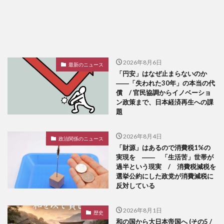
2026年8月6日
最新のニュース
「円安」はなぜ止まらないのか
――「失われた30年」の本当の代
償 / 官民協調からイノベーショ
ン政策まで、日本経済再生への課
題
2026年8月4日
政治関係のニュース
「財源」はあるので消費税1%の
実現を ―― 「生活苦」世帯が
過半という現実 / 消費税減税を
選挙公約にした政党が消費減税に
反対している
2026年8月1日
歴史
和の国から大日本帝国へ (その5 /