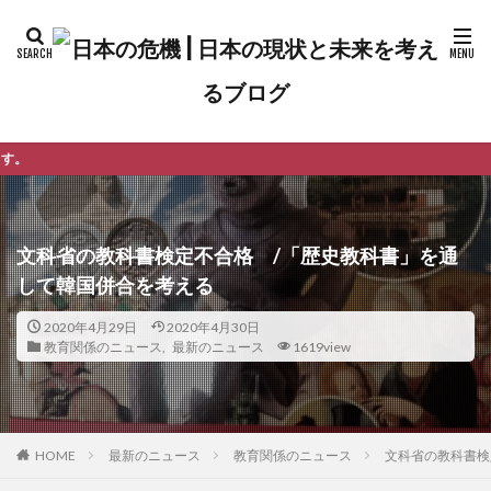
ようこそ日本の危
文科省の教科書検定不合格 /「歴史教科書」を通
して韓国併合を考える
2020年4月29日
2020年4月30日
教育関係のニュース
,
最新のニュース
1619view
最新のニュース
教育関係のニュース
文科省の教科書検
HOME