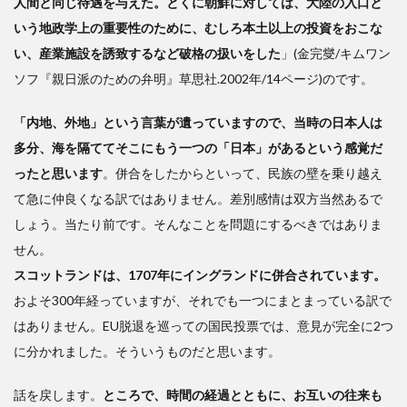
人間と同じ待遇を与えた。とくに朝鮮に対しては、大陸の入口と
いう地政学上の重要性のために、むしろ本土以上の投資をおこな
い、産業施設を誘致するなど破格の扱いをした
」(金完燮/キムワン
ソフ『親日派のための弁明』草思社.2002年/14ページ)のです。
「内地、外地」という言葉が遺っていますので、当時の日本人は
多分、海を隔ててそこにもう一つの「日本」があるという感覚だ
ったと思います
。併合をしたからといって、民族の壁を乗り越え
て急に仲良くなる訳ではありません。差別感情は双方当然あるで
しょう。当たり前です。そんなことを問題にするべきではありま
せん。
スコットランドは、1707年にイングランドに併合されています。
およそ300年経っていますが、それでも一つにまとまっている訳で
はありません。EU脱退を巡っての国民投票では、意見が完全に2つ
に分かれました。そういうものだと思います。
話を戻します。
ところで、時間の経過とともに、お互いの往来も