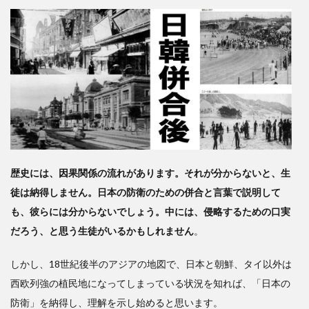
3
「共
に歩
ま
ん」
とい
う決
意だ
った
のが
歴史には、因果関係の流れがあります。それが分からないと、生
日本
徒は納得しません。日本の防衛のための併合と言葉で説明して
も、彼らには分からないでしょう。中には、侵略するための口実
だろう、と思う生徒がいるかもしれません
。
しかし、18世紀後半のアジアの地図で、日本と朝鮮、タイ以外は
西欧列強の植民地になってしまっている状況を知れば、「日本の
防衛」を納得し、理解を示し始めると思います。