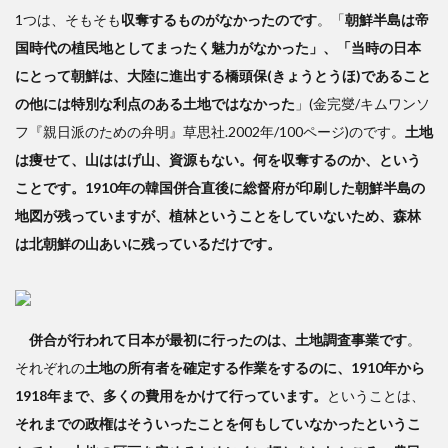
1つは、そもそも
収奪するものがなかったのです
。「
朝鮮半島は帝
国時代の植民地としてまったく魅力がなかった」、「当時の日本
にとって朝鮮は、大陸に進出する橋頭保(きょうとうほ)であること
の他には特別な利点のある土地ではなかった
」(金完燮/キムワンソ
フ『親日派のための弁明』草思社.2002年/100ページ)のです。
土地
は痩せて、山ははげ山、資源もない。何を収奪するのか、という
ことです。1910年の韓国併合直後に総督府が印刷した朝鮮半島の
地図が残っていますが、植林ということをしていないため、森林
は北朝鮮の山あいに残っているだけです。
併合が行われて日本が最初に行ったのは、土地調査事業です
。
それぞれの
土地の所有者を確定する作業をするのに、1910年から
1918年まで、多くの費用をかけて行っています。
ということは、
それまでの政権はそういったことを何もしていなかったというこ