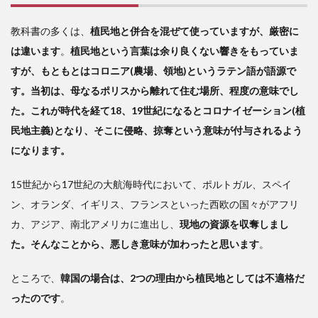
教科書の多くは、
植民地と併合を混ぜて使っていますが、厳密に
は違います
。
植民地という言葉は余り良くない響きをもっていま
すが、もともとはコロニア(農場、領地)というラテン語が語源で
す。当初は、母なるポリスから離れて住む場所、程度の意味でし
た。これが時代を経て18、19世紀になるとコロナイゼーション(植
民地主義)となり、そこに侵略、掠奪という意味が付与されるよう
になります。
15世紀から17世紀の大航海時代において、ポルトガル、スペイ
ン、オランダ、イギリス、フランスといった西欧の国々がアフリ
カ、アジア、南北アメリカに進出し、
現地の資源を収奪しまし
た。そんなことから、悪しき意味が加わったと思います
。
ところで、
韓国の場合は、2つの理由から植民地としては不適格だ
ったのです
。