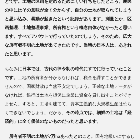
とです。土地の区画を定めるためにくい打ちをしたところ、農民
の中にはその意味が全く分からず、自分の土地が取られてしまう
と思い込み、暴動が起きたという記録があります。測量とか、区
画整理、土地整理事業、所有権という概念自体がなかったと思い
ます。すべてアバウトで行っていたのでしょう。そのため、広大
な所有者不明の土地が出てきたのです。当時の日本人は、あきれ
たと思います。
ちなみに
日本では、古代の律令制の時代にすでに行っていたこと
です
。土地の所有者が分からなければ、税金を課すことができま
せんので、国家財政は当然不安定でしょう。正確な土地データが
なければ、銀行は土地を担保に企業に資金を貸し出すことができ
ません。すると、工場を建てて、資本主義的な大規模生産は恐ら
くできないでしょう。だから、
その時点では、朝鮮の土地は「経
済的」に全く価値のないものだったと思います
。
所有者不明の土地が7万haあったとのこと
。国有地扱いにするし