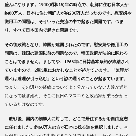
盛んになります。1940(昭和15)年の時点で、朝鮮に住む日本人が
約80万人、日本に住む朝鮮人が約230万人だったのです。慰安婦や
徴用工の問題は、そういった交流の中で起きた問題です。つま
り、すべて日本国内で起きた問題です。
その後敗戦となり、韓国が建国されたのです。慰安婦や徴用工の
問題は、韓国の建国以前の問題なので、韓国政府が法的に関わる
ことはできません。ましてや、1965年に日韓基本条約が締結され
ていますので、2重3重におかしなことが起きています
。
「無理が
通れば道理が引っ込む」という諺の通りのことが起きています
。
つまり、その辺りの経緯についてよく分かっていない人達が近年
になって騒ぎ始め、そこに反日のマスコミと政治家が乗っかかっ
ているだけなのです。
敗戦後、国内の朝鮮人に対して、どこで居住するかを自由意志
に任せました。約60万人の方が日本に残る道を選択しました
。そ
れが多いか少ないかを判断することはできません。ただ、これだ