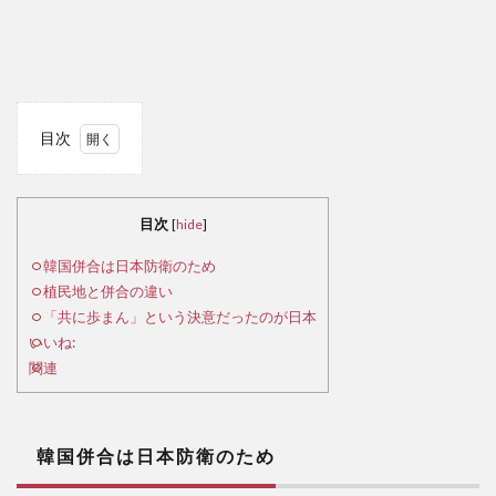
目次
1
韓
国併
目次
[
hide
]
合は
日本
韓国併合は日本防衛のため
防衛
植民地と併合の違い
のた
「共に歩まん」という決意だったのが日本
め
いいね:
関連
2
植
民地
と併
韓国併合は日本防衛のため
合の
違い