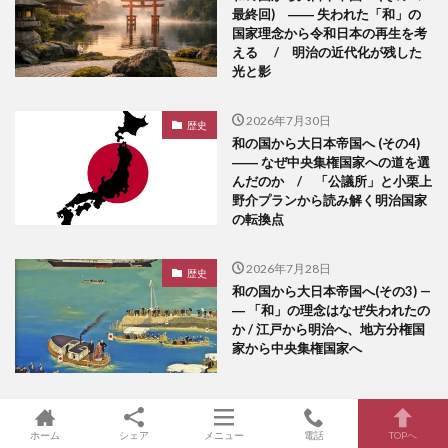
最終回) ―― 失われた「和」の
国家理念から令和日本の再生を考
える / 明治の近代化が残した
光と影
2026年7月30日
歴史
和の国から大日本帝国へ (その4)
―― なぜ中央集権国家への道を選
んだのか / 「公議所」と小栗上
野介プランから読み解く明治国家
の転換点
2026年7月28日
歴史
和の国から大日本帝国へ(その3) —
― 「和」の理念はなぜ失われたの
か / 江戸から明治へ、地方分権国
家から中央集権国家へ
ホーム
シェア
メニュー
電話
TOPへ