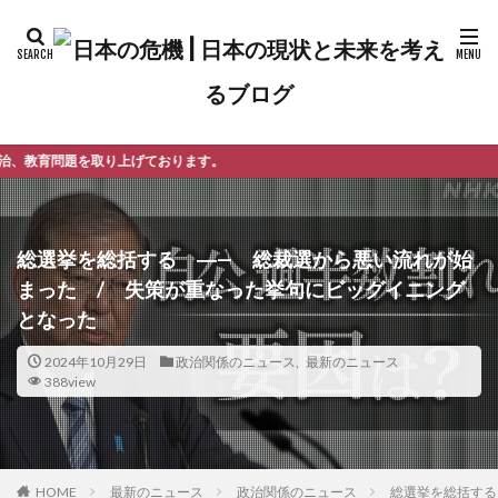
おります。
総選挙を総括する ―— 総裁選から悪い流れが始
まった / 失策が重なった挙句にビッグイニング
となった
2024年10月29日
政治関係のニュース
,
最新のニュース
388view
最新のニュース
政治関係のニュース
総選挙を総括する
HOME