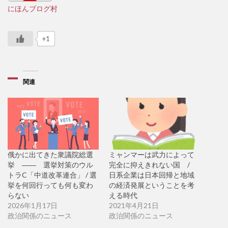
にほんブログ村
+1
関連
俄かに出てきた衆議院総選
ミャンマーは武力によって
挙 ―― 選挙対策のウル
完全に抑えきれない国 /
トラC「中道改革連合」 / 選
日系企業は日本回帰と地域
挙を何回行っても何も変わ
の経済発展ということを考
らない
える時代
2026年1月17日
2021年4月21日
政治関係のニュース
政治関係のニュース