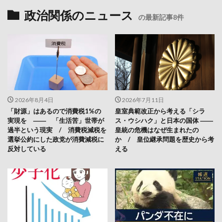
政治関係のニュース
の最新記事8件
2026年8月4日
2026年7月11日
「財源」はあるので消費税1%の
皇室典範改正から考える「シラ
実現を ―― 「生活苦」世帯が
ス・ウシハク」と日本の国体 ――
過半という現実 / 消費税減税を
皇統の危機はなぜ生まれたの
選挙公約にした政党が消費減税に
か / 皇位継承問題を歴史から考
反対している
える