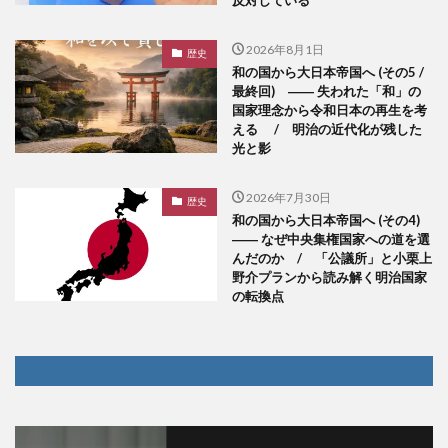
2026年8月1日
歴史
和の国から大日本帝国へ (その5 /
最終回) ―― 失われた「和」の
国家理念から令和日本の再生を考
える / 明治の近代化が残した
光と影
2026年7月30日
歴史
和の国から大日本帝国へ (その4)
―― なぜ中央集権国家への道を選
んだのか / 「公議所」と小栗上
野介プランから読み解く明治国家
の転換点