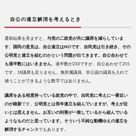
自公の連立解消を考えるとき
選挙結果を見ますと、
与党の二政党が共に議席を減らしていま
す
。
国民の意見は、自公連立はNOです
。
自民党は引き続き、その
公明党と連立を組むのかという問題が出てきます。自公合わせて
も過半数にはいきません
。過半数が233ですが、自公あわせて215
です。18議席も足りません。無所属議員、非公認の議員を入れて
補うことができるような数字ではありません。
議席をある程度持っている政党の中で、自民党に考えに一番近い
のが維新
です。
公明党とは長年連立を組んでいますが、考えが近
いとは思えません。お互いの利害が一致しているから組んでいる
ようなものだと思っています。そういう不純な動機ゆえの連立を
解消するチャンス
でもあります。