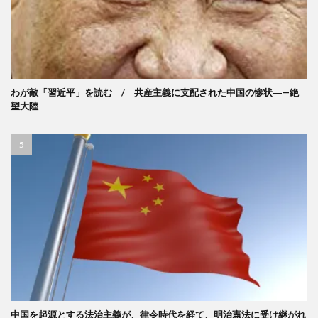
わが敵「習近平」を読む / 共産主義に支配された中国の惨状―—絶
望大陸
中国を起源とする法治主義が、律令時代を経て、明治憲法に受け継がれ