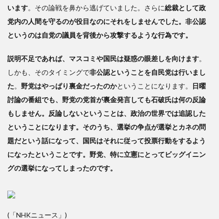
います
。その論戦を鼻から逃げていました。さらに
総裁として政
党内の人間を守るのが役目なのにそれをしませんでした。非公認
というのは自党の議員を背後から攻撃するような行為です。
説明不足であれば、マスコミや国民は疑惑の眼差しを向けます
。
しかも、そのタイミングで
非公認ということを自民党は行いまし
た
。
野党はやっぱり裏金だったのか
ということになります。
日曜
討論の番組でも、野党の党首が裏金発言しても石破氏は何の反論
もしません。反論しないということは、政治の世界では追認した
ということになります。そのうち、選挙の争点が選挙とカネの問
題だという話になって、国民はそれに従って投票行動をするよう
になったということです。野党、特に立憲にとってビッグイニン
グの選挙になってしまったのです。
(「NHKニュース」)