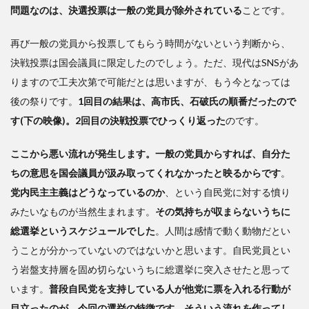
挙と
問題なのは、決選投票は一般の党員が除外されている
ことです。
なっ
た
再び一般の党員から投票してもらう時間がないという判断から、
3
決戦投票は国会議員に限定したのでしょう。ただ、現代はSNSがあ
自
りますので工夫次第で可能だとは思いますが、もう今となっては
公の
後の祭りです。
1回目の結果は、高市氏、石破氏の順番だったので
連立
す(下の映像)。2回目の決戦投票でひっくり返った
のです。
解消
を考
える
ここから悪い流れが発生します。一般の党員からすれば、自分た
とき
ちの意思を国会議員が汲み取ってくれなかったと映るからです
。
党内民主主義はどうなっているのか
、という自民党に対する憤り
みたいなものが当然生まれます。
その気持ちが収まらないうちに
総選挙というスケジュールでした
。人間は感情で動く動物だとい
うことが分かっていないのではないかと思います。自民党員とい
う岩盤支持層を固め切らないうちに総選挙に突入させたと思って
います。
普段自民党を支持している人が他党に票を入れる行動が
目立ったのが、今回の選挙の特徴です。そういう流れを作ってし