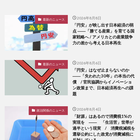
2026年8月8日
最新のニュース
「円安」が映し出す日本経済の弱
点 ――「勝てる産業」を育てる国
家戦略へ / アメリカとの産業競争
力の差から考える日本再生
2026年8月6日
最新のニュース
「円安」はなぜ止まらないのか
――「失われた30年」の本当の代
償 / 官民協調からイノベーショ
ン政策まで、日本経済再生への課
題
2026年8月4日
政治関係のニュース
「財源」はあるので消費税1%の
実現を ―― 「生活苦」世帯が
過半という現実 / 消費税減税を
選挙公約にした政党が消費減税に
反対している