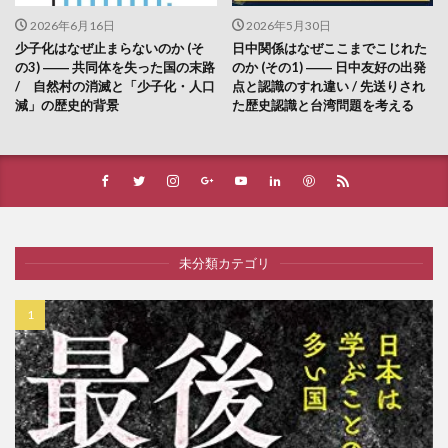
2026年6月16日
2026年5月30日
少子化はなぜ止まらないのか (そ
日中関係はなぜここまでこじれた
の3) ―― 共同体を失った国の末路
のか (その1) ―― 日中友好の出発
/ 自然村の消滅と「少子化・人口
点と認識のすれ違い / 先送りされ
減」の歴史的背景
た歴史認識と台湾問題を考える
未分類カテゴリ