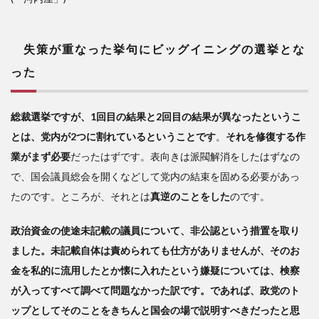
失策が重なった挙句にビッグイニングの選挙とな
った
総裁選挙ですが、1回目の結果と2回目の結果が異なったというこ
とは、党内が2つに割れているということです
。
それを修復する作
業がまず必要
だったはずです。表向きは派閥解消をしたはずなの
で、国会議員総会を開くなどして党内の結束を固める必要があっ
たのです。ところが、それとは
真逆のことをした
のです。
政治資金の使途未記載の議員について、非公認という措置を取り
ました。未記載自体は責められても仕方がありませんが、そのお
金を私的に流用したとか懐に入れたという嫌疑については、検察
が入ってすべて調べて問題なかった訳です。であれば、政党のト
ップとしてそのことをきちんと国会の場で説明すべきだったと思