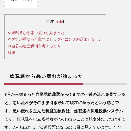
1
総
裁選
目次
[
hide
]
から
悪い
総裁選から悪い流れが始まった
流れ
失策が重なった挙句にビッグイニングの選挙となった
が始
自公の連立解消を考えるとき
まっ
関連
た
2
失
総裁選から悪い流れが始まった
策が
重な
った
9月から始まった自民党総裁選から今までの一連の流れを見ている
挙句
と、悪い流れがそのまま引き続いて現在に至ったという感じで
にビ
ッグ
す
。
悪い流れを生んだ制度的原因は、総裁選の決選投票システム
イニ
です。総裁選への立候補者が9人も出ることは想定外だったはずで
ング
す。9人も出れば、決選投票になるのは目に見えています。ただ、
の選