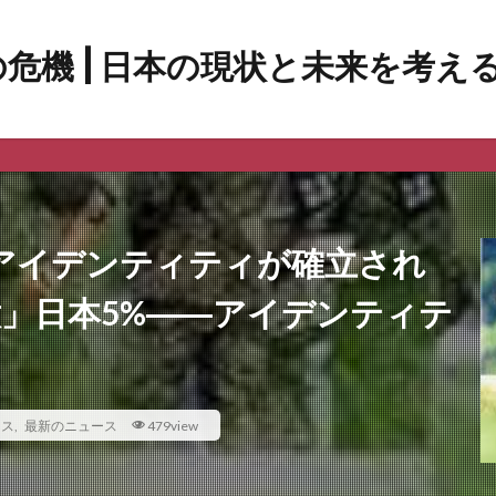
アイデンティティが確立され
意」日本5%――アイデンティテ
ース
,
最新のニュース
479view