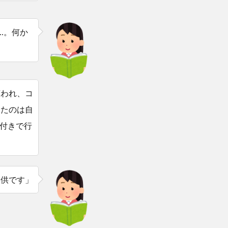
…。何か
言われ、コ
ったのは自
付きで行
提供です」