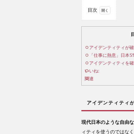
目次
1
ア
イ
アイデンティティが確
デ
「仕事に熱意」日本5
ン
テ
アイデンティティを確
ィ
いいね:
テ
関連
ィ
が
確
アイデンティティが
立
さ
れ
現代日本のような自由な
て
ィティを使うのではなく