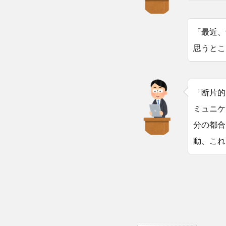
「最近、
思うとこ
「断片的
ミュニケ
分の都合
動、これ