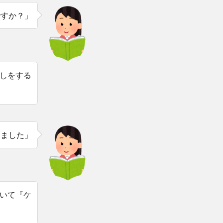
ですか？」
しをする
きました」
いて『ケ