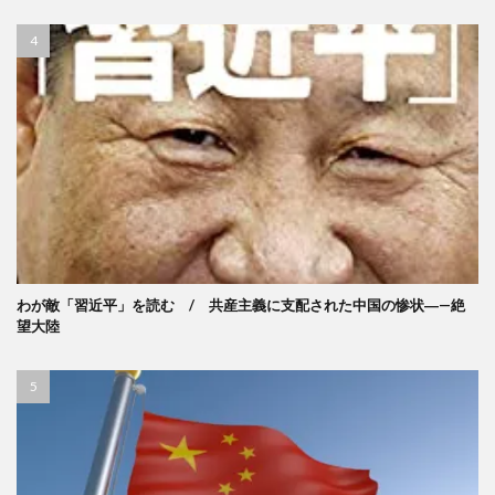
わが敵「習近平」を読む / 共産主義に支配された中国の惨状―—絶
望大陸