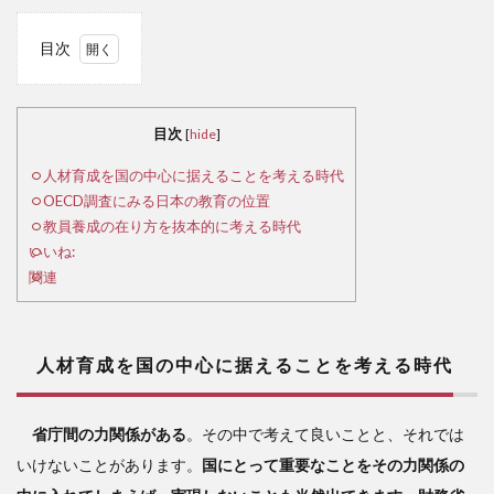
目次
1
人
材育
目次
[
hide
]
成を
国の
人材育成を国の中心に据えることを考える時代
中心
OECD調査にみる日本の教育の位置
に据
教員養成の在り方を抜本的に考える時代
える
いいね:
こと
関連
を考
える
時代
人材育成を国の中心に据えることを考える時代
2
OECD
省庁間の力関係がある
。その中で考えて良いことと、それでは
調査
いけないことがあります。
国にとって重要なことをその力関係の
にみ
る日