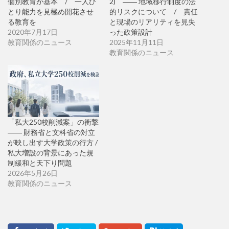
個別教育が基本 / 一人ひ
2) ―― 地域移行制度の法
とり能力を見極め開花させ
的リスクについて / 責任
る教育を
と現場のリアリティを見失
2020年7月17日
った政策設計
教育関係のニュース
2025年11月11日
教育関係のニュース
「私大250校削減案」の衝撃
―― 財務省と文科省の対立
が映し出す大学政策の行方 /
私大増設の背景にあった規
制緩和と天下り問題
2026年5月26日
教育関係のニュース