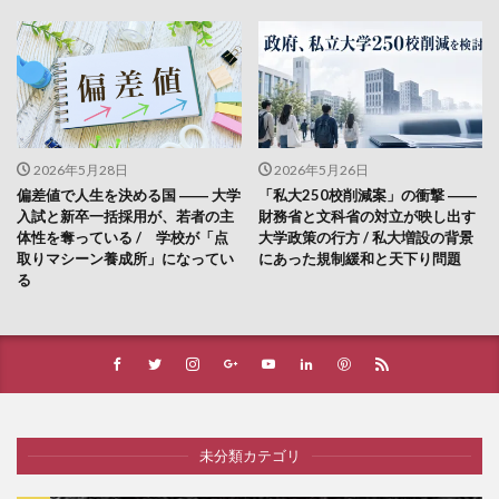
2026年5月28日
2026年5月26日
偏差値で人生を決める国 ―― 大学
「私大250校削減案」の衝撃 ――
入試と新卒一括採用が、若者の主
財務省と文科省の対立が映し出す
体性を奪っている / 学校が「点
大学政策の行方 / 私大増設の背景
取りマシーン養成所」になってい
にあった規制緩和と天下り問題
る
未分類カテゴリ