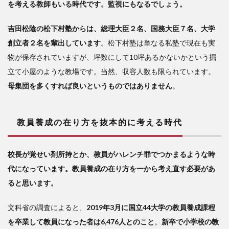
を考える教師もいる時代です。監視にもなるでしょう。
吉田松陰の松下村塾からは、総理大臣２名、国務大臣７名、大学
創立者２名を輩出しています
。松下村塾は単なる私塾で現在も実
物が保存されていますが、坪数にして10坪あるかないかという掘
立て小屋のような教場です。当然、収容人数も限られています。
母集団を多くすれば良いというものではありません
。
教員養成の在り方を抜本的に考える時代
校長が覚せい剤所持とか、教員がハレンチ罪でつかまるような時
代になっています。教員養成の在り方を一から考え直す必要があ
ると思います。
文科省の調査によると、
2019年3月に国立44大学の教員養成課程
を卒業して教員になった者は6,476人とのこと
。
新卒で小学校の教