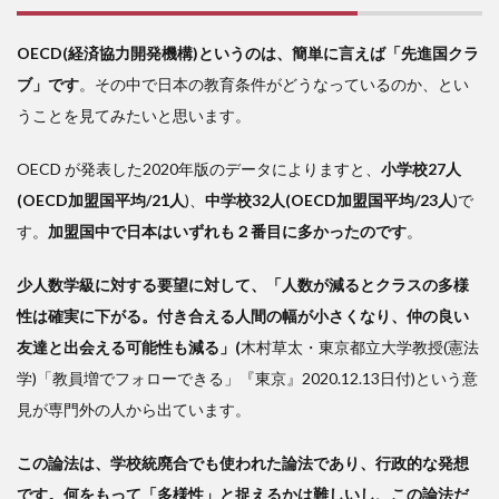
OECD(経済協力開発機構)というのは、簡単に言えば「先進国クラ
ブ」です
。その中で日本の教育条件がどうなっているのか、とい
うことを見てみたいと思います。
OECD が発表した2020年版のデータによりますと、
小学校27人
(OECD加盟国平均/21人
)、
中学校32人(OECD加盟国平均/23人
)で
す。
加盟国中で日本はいずれも２番目に多かったのです
。
少人数学級に対する要望に対して、「人数が減るとクラスの多様
性は確実に下がる。付き合える人間の幅が小さくなり、仲の良い
友達と出会える可能性も減る」(
木村草太・東京都立大学教授(憲法
学)「教員増でフォローできる」『東京』2020.12.13日付)という意
見が専門外の人から出ています。
この論法は、学校統廃合でも使われた論法であり、行政的な発想
です。何をもって「多様性」と捉えるかは難しいし、この論法だ