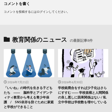
コメントを書く
コメントを投稿するには
ログイン
してください。
教育関係のニュース
の最新記事8件
2026年7月21日
2026年6月30日
「いいね」の時代を生きる子ども
学校統廃合をすれば少子化はさら
たち ―― 脳科学とアイデンテ
にすすむ ―― 学校規模と人間関係
ィティ教育から考える青少年保
の良し悪しに因果関係はない / 私
護 / SNS依存を防ぐために家庭
立中学校は学校数を増やしている
と学校ができること