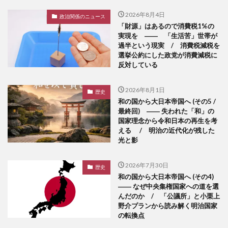
2026年8月4日
政治関係のニュース
「財源」はあるので消費税1%の
実現を ―― 「生活苦」世帯が
過半という現実 / 消費税減税を
選挙公約にした政党が消費減税に
反対している
2026年8月1日
歴史
和の国から大日本帝国へ (その5 /
最終回) ―― 失われた「和」の
国家理念から令和日本の再生を考
える / 明治の近代化が残した
光と影
2026年7月30日
歴史
和の国から大日本帝国へ (その4)
―― なぜ中央集権国家への道を選
んだのか / 「公議所」と小栗上
野介プランから読み解く明治国家
の転換点