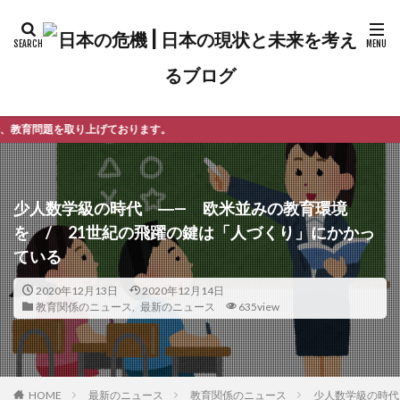
おります。
少人数学級の時代 ―— 欧米並みの教育環境
を / 21世紀の飛躍の鍵は「人づくり」にかかっ
ている
2020年12月13日
2020年12月14日
教育関係のニュース
,
最新のニュース
635view
最新のニュース
教育関係のニュース
少人数学級の時代
HOME