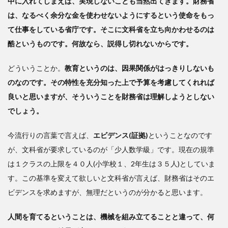
中に入れてしまえば、実現しないことも当然出てきます。財務省
本の
は、なるべく余分な金を使わせないようにするという使命をもっ
教育
て仕事をしている省庁です。そこに文科省を立ち向かわせるのは
の位
置
酷というものです。何故なら、説得し切れないからです。
3
どういうことか。
教育というのは、因果関係がはっきりしないも
教
のなのです。その特性を充分知った上で予算を考慮してくれれば
員養
成の
良いと思いますが、そういうことを財務省は理解しようとしない
在り
でしょう。
方を
抜本
今流行りの言葉で言えば、
エビデンス(証拠)
ということなのです
的に
考え
が、文科省が要求しているのが「少人数学級」です。現在の規準
る時
は１クラスの上限を４０人(小学校１、2年生は３５人)としていま
代
す。この基準を変えて欲しいと文科省が言えば、財務省はそのエ
ビデンスを求めますが、無理だというのが分かると思います。
人間を育てるということは、機械を組み立てることと違って、何