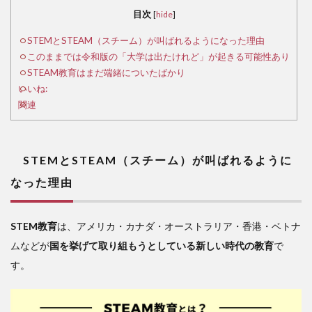
STEAM（ス
目次
[
hide
]
チーム）が
叫ばれるよ
STEMとSTEAM（スチーム）が叫ばれるようになった理由
うになった
このままでは令和版の「大学は出たけれど」が起きる可能性あり
理由
STEAM教育はまだ端緒についたばかり
いいね:
2
関連
こ
のま
まで
は令
STEMとSTEAM（スチーム）が叫ばれるように
和版
なった理由
の
「大
学は
STEM教育
出た
は、アメリカ・カナダ・オーストラリア・香港・ベトナ
けれ
ムなどが
国を挙げて取り組もうとしている新しい時代の教育
で
ど」
す。
が起
きる
可能