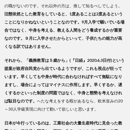
の職がないのです。それ以外の方は、推して知るべしでしよう。
旧態依然とした教育をしていると、1度あることは2度あるという
ことになりかねないということなのです。9月入学で騒いでいる場
合ではなく、中身を考える、教える人間をどう養成するかが重要
なのです。９月に入学させたからといって、子供たちの能力が高
くなる訳ではありません。
それから、「義務教育は５歳から」(『日経』2020.6.3日付)という
提案が政府自民党から出ているようですが、これも視点が狂って
います。早くしても中身が時代に合わなければすべて無駄になり
ますし、場合によってはマイナスに作用します。早くするか、遅
くするかといった制度の問題ではなく、中身と態勢を考えなけれ
ば駄目なのです。
へたな考えをする暇があるなら、欧米並みの20
～30人学級実現に向けて動いて欲しいと思います。
日本が今行っているのは、工業社会の大量生産時代に見合った教