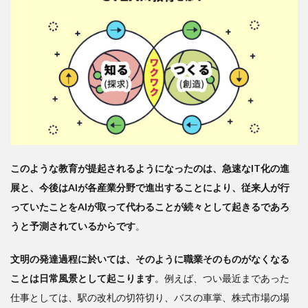
性あ
り
3
STEAM
教育は
まだ端
緒につ
いたば
かり
このような教育が提起されるようになったのは、急速なIT化の進
展と、今後はAIが各産業分野で進出することにより、従来人が行
っていたことをAIが取って代わることが続々として起きるであろ
うと予測されているからです
。
文明の発達過程に於いては、そのように職業そのものがなくなる
ことは日常風景として起こります
。例えば、つい最近まであった
仕事としては、駅の改札の切符切り、バスの車掌、株式市場の場