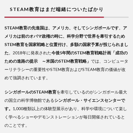
STEAM教育はまだ端緒についたばかり
STEAM教育の先進国は、アメリカ、そしてシンガポールです
。
ア
メリカは前のオバマ政権の時に、科学分野で世界を牽引するため
STEM教育を国家戦略と位置付け、多額の国家予算が投じられまし
た
。2018年に発表された
今後5年間のSTEM教育戦略計画「成功の
ための進路の提示 ～米国のSTEM教育戦略」
では、コンピュータ
ーリテラシーの重要性やSTEM教育およびSTEAM教育の価値が改
めて強調されています。
シンガポールのSTEAM教育
を牽引しているのがシンガポール最大
の国立の科学博物館である
シンガポール・サイエンスセンターで
す。
1,000種類以上の体験型展示があり、科学や環境について楽し
く学べるショーやデモンストレーションが毎日開催されていると
のことです。