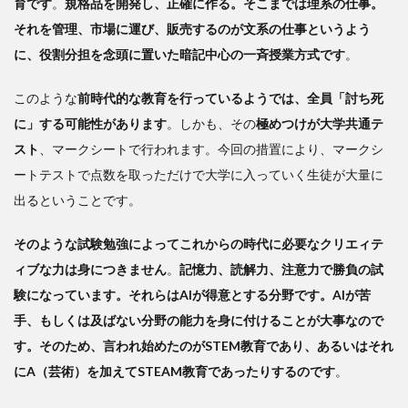
育です
。
規格品を開発し、正確に作る。そこまでは理系の仕事。
それを管理、市場に運び、販売するのが文系の仕事というよう
に、役割分担を念頭に置いた暗記中心の一斉授業方式です
。
このような
前時代的な教育を行っているようでは、全員「討ち死
に」する可能性があります
。しかも、その
極めつけが大学共通テ
スト
、マークシートで行われます。今回の措置により、マークシ
ートテストで点数を取っただけで大学に入っていく生徒が大量に
出るということです。
そのような試験勉強によってこれからの時代に必要なクリエィテ
ィブな力は身につきません
。
記憶力、読解力、注意力で勝負の試
験になっています。それらはAIが得意とする分野です。AIが苦
手、もしくは及ばない分野の能力を身に付けることが大事なので
す。そのため、言われ始めたのがSTEM教育であり、あるいはそれ
にA（芸術）を加えてSTEAM教育であったりするのです
。