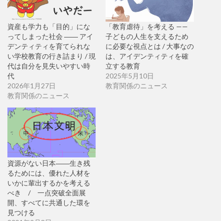
資産も学力も「目的」にな
「教育虐待」を考える ——
ってしまった社会 ―― アイ
子どもの人生を支えるため
デンティティを育てられな
に必要な視点とは / 大事なの
い学校教育の行き詰まり / 現
は、アイデンティティを確
代は自分を見失いやすい時
立する教育
代
2025年5月10日
2026年1月27日
教育関係のニュース
教育関係のニュース
資源がない日本――生き残
るためには、優れた人材を
いかに輩出するかを考える
べき / 一点突破全面展
開、すべてに共通した環を
見つける