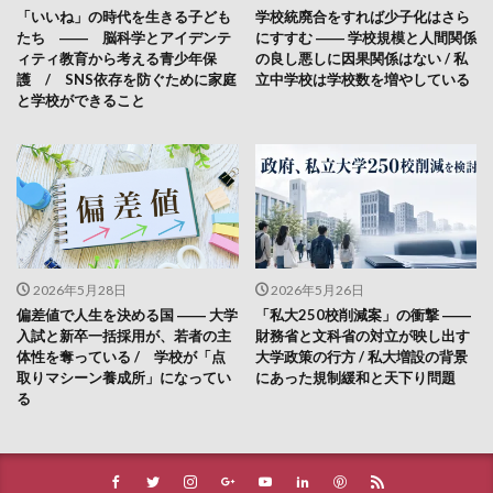
「いいね」の時代を生きる子ども
学校統廃合をすれば少子化はさら
たち ―― 脳科学とアイデンテ
にすすむ ―― 学校規模と人間関係
ィティ教育から考える青少年保
の良し悪しに因果関係はない / 私
護 / SNS依存を防ぐために家庭
立中学校は学校数を増やしている
と学校ができること
2026年5月28日
2026年5月26日
偏差値で人生を決める国 ―― 大学
「私大250校削減案」の衝撃 ――
入試と新卒一括採用が、若者の主
財務省と文科省の対立が映し出す
体性を奪っている / 学校が「点
大学政策の行方 / 私大増設の背景
取りマシーン養成所」になってい
にあった規制緩和と天下り問題
る