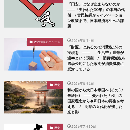
「円安」はなぜ止まらないのか
――「失われた30年」の本当の代
償 / 官民協調からイノベーショ
ン政策まで、日本経済再生への課
題
2026年8月4日
政治関係のニュース
「財源」はあるので消費税1%の
実現を ―― 「生活苦」世帯が
過半という現実 / 消費税減税を
選挙公約にした政党が消費減税に
反対している
2026年8月1日
歴史
和の国から大日本帝国へ (その5 /
最終回) ―― 失われた「和」の
国家理念から令和日本の再生を考
える / 明治の近代化が残した
光と影
2026年7月30日
歴史