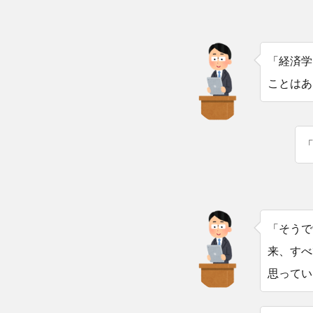
「経済学
ことはあ
「そうで
来、すべ
思ってい