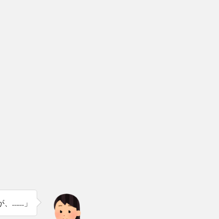
が、……」