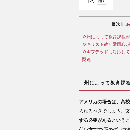
目次
1
州
目次
[
hide
に
州によって教育課程が
よ
キリスト教と愛国心が
っ
て
ギフテッドに対応して
教
関連
育
課
程
州によって教育課程
が
違
う
アメリカの場合は、高校
入れるべきでしょう。
文
2
する必要があるというこ
キ
低い方です(下のグラフ