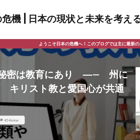
ようこそ日本の危機へ！このブログでは主に最新のニュース、政
秘密は教育にあり ―— 州に
/ キリスト教と愛国心が共通
454view