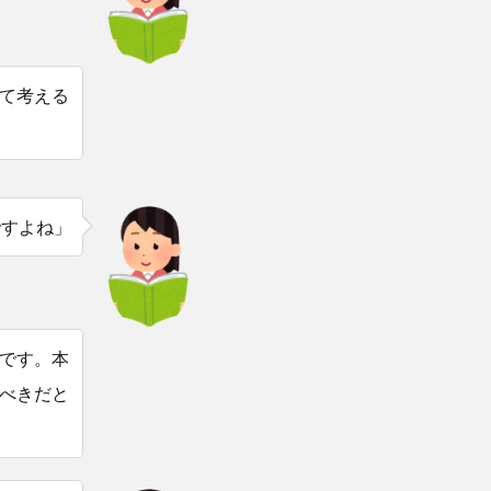
て考える
ですよね」
です。本
べきだと