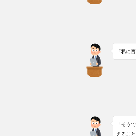
「私に言
「そうで
えること