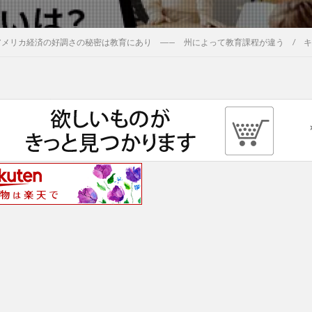
アメリカ経済の好調さの秘密は教育にあり ―— 州によって教育課程が違う / 