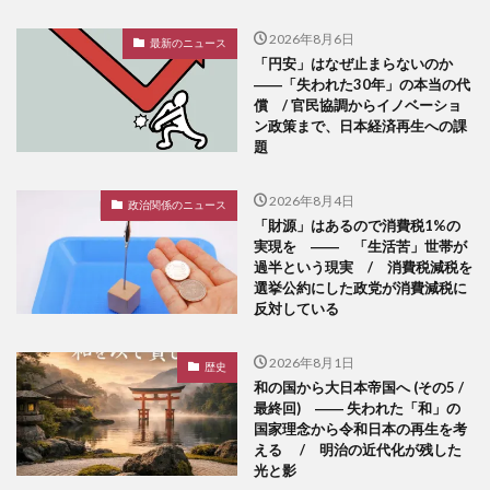
2026年8月6日
最新のニュース
「円安」はなぜ止まらないのか
――「失われた30年」の本当の代
償 / 官民協調からイノベーショ
ン政策まで、日本経済再生への課
題
2026年8月4日
政治関係のニュース
「財源」はあるので消費税1%の
実現を ―― 「生活苦」世帯が
過半という現実 / 消費税減税を
選挙公約にした政党が消費減税に
反対している
2026年8月1日
歴史
和の国から大日本帝国へ (その5 /
最終回) ―― 失われた「和」の
国家理念から令和日本の再生を考
える / 明治の近代化が残した
光と影