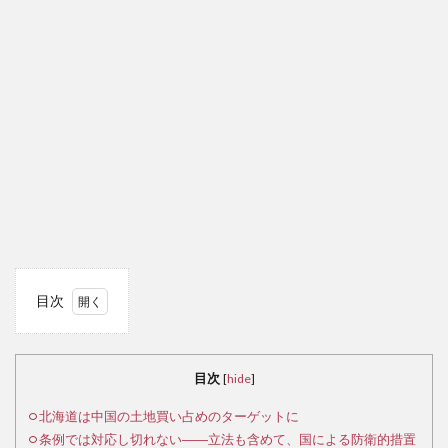
目次
1
北
海道
目次
[
hide
]
は中
国の
北海道は中国の土地買い占めのターゲットに
土地
条例では対応し切れない――立法も含めて、国による防衛的措置