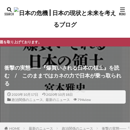
。
衝撃の実態――『爆買いされる日本の領土』を読
む / このままではカネの力で日本が乗っ取られ
る
2020年10月17日
2020年10月18日
政治関係のニュース
,
最新のニュース
794view
最新のニュース
政治関係のニュース
衝撃の実態――『
HOME