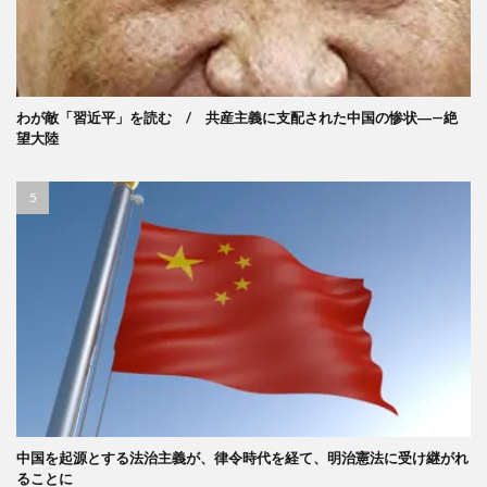
わが敵「習近平」を読む / 共産主義に支配された中国の惨状―—絶
望大陸
中国を起源とする法治主義が、律令時代を経て、明治憲法に受け継がれ
ることに