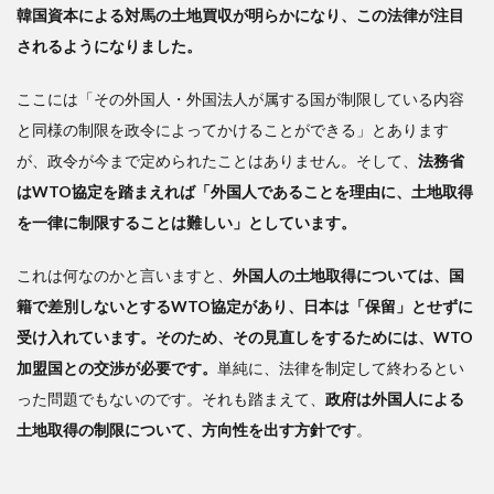
韓国資本による対馬の土地買収が明らかになり、この法律が注目
的措
置が
されるようになりました。
必要
ここには「その外国人・外国法人が属する国が制限している内容
3
と同様の制限を政令によってかけることができる」とあります
土
地買
が、政令が今まで定められたことはありません。そして、
法務省
い占
はWTO協定を踏まえれば「外国人であることを理由に、土地取得
めは
を一律に制限することは難しい」としています。
やが
て地
方自
これは何なのかと言いますと、
外国人の土地取得については、国
治体
籍で差別しないとするWTO協定があり、日本は「保留」とせずに
と日
受け入れています。そのため、その見直しをするためには、WTO
本の
乗っ
加盟国との交渉が必要です。
単純に、法律を制定して終わるとい
取り
った問題でもないのです。それも踏まえて、
政府は外国人による
とな
土地取得の制限について、方向性を出す方針です
。
る