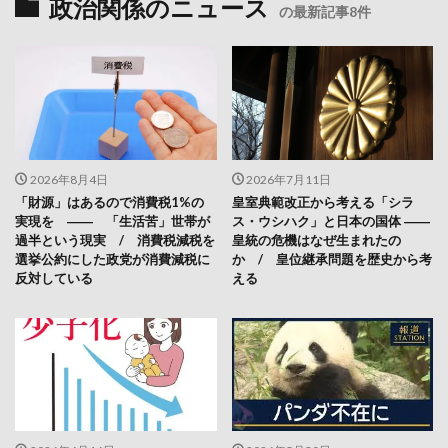
政治関係のニュース
の最新記事8件
2026年8月4日
2026年7月11日
「財源」はあるので消費税1%の
皇室典範改正から考える「シラ
実現を ―― 「生活苦」世帯が
ス・ウシハク」と日本の国体 ――
過半という現実 / 消費税減税を
皇統の危機はなぜ生まれたの
選挙公約にした政党が消費減税に
か / 皇位継承問題を歴史から考
反対している
える