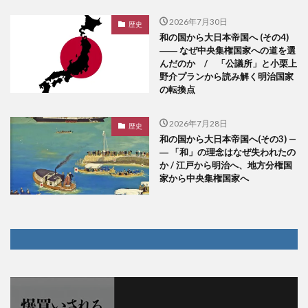
2026年7月30日
歴史
和の国から大日本帝国へ (その4)
―― なぜ中央集権国家への道を選
んだのか / 「公議所」と小栗上
野介プランから読み解く明治国家
の転換点
2026年7月28日
歴史
和の国から大日本帝国へ(その3) —
― 「和」の理念はなぜ失われたの
か / 江戸から明治へ、地方分権国
家から中央集権国家へ