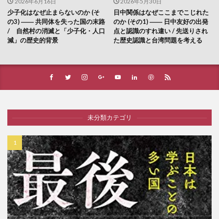
2026年6月16日
2026年5月30日
少子化はなぜ止まらないのか (そ
日中関係はなぜここまでこじれた
の3) ―― 共同体を失った国の末路
のか (その1) ―― 日中友好の出発
/ 自然村の消滅と「少子化・人口
点と認識のすれ違い / 先送りされ
減」の歴史的背景
た歴史認識と台湾問題を考える
未分類カテゴリ