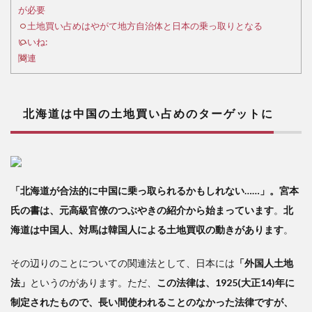
買い
が必要
占め
土地買い占めはやがて地方自治体と日本の乗っ取りとなる
のタ
いいね:
ーゲ
関連
ット
に
2
北海道は中国の土地買い占めのターゲットに
条
例で
は対
応し
切れ
「北海道が合法的に中国に乗っ取られるかもしれない……」。宮本
ない
――
氏の書は、元高級官僚のつぶやきの紹介から始まっています
。
北
立法
海道は中国人、対馬は韓国人による土地買収の動きがあります
。
も含
め
その辺りのことについての関連法として、日本には
「外国人土地
て、
国に
法」
というのがあります。ただ、
この法律は、1925(大正14)年に
よる
制定されたもので、長い間使われることのなかった法律ですが、
防衛