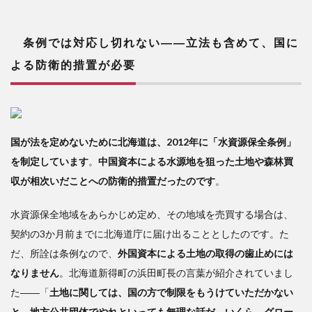
条例では対応し切れない――立法も含めて、国に
よる防衛的措置が必要
国が法を定めないために北海道は、2012年に「水資源保全条例」
を制定しています
。
中国資本による水源地を狙った土地や森林買
収が相次いだことへの防衛的措置だったのです
。
水資源保全地域をあらかじめ定め、その地域を売買する場合は、
契約の3か月前までに北海道庁に届け出ることとしたのです。た
だ、所詮は条例なので、
外国資本による土地の取得の歯止めには
なりません
。北海道新得町の浜田町長の言葉が紹介されていまし
た――「
土地に関しては、国の方で制限をもうけていただかない
と、地方公共団体でやれといっても無理な話だ。いくら、グロー