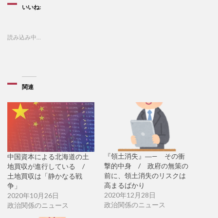
いいね:
読み込み中…
関連
『領土消失』―— その衝
中国資本による北海道の土
撃的中身 / 政府の無策の
地買収が進行している /
前に、領土消失のリスクは
土地買収は「静かなる戦
高まるばかり
争」
2020年12月28日
2020年10月26日
政治関係のニュース
政治関係のニュース