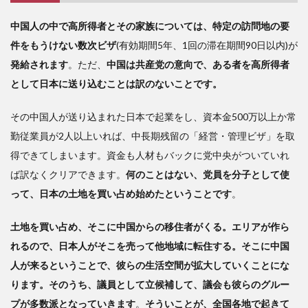
中国人の中で高所得者とその家族については、特定の訪問地の要
件をもうけない数次ビザ
(有効期間5年、1回の滞在期間90日以内)が
発給されます
。ただ、
中国は共産党の意向で、ある者を高所得者
として日本に送り込むことは訳のないことです。
その中国人が送り込まれた日本で起業をし、資本金500万以上か常
勤従業員が2人以上いれば、中長期残留の「経営・管理ビザ」を取
得できてしまいます。資金も人材もバックに党中央がついていれ
ば訳なくクリアできます。
何のことはない、党員を分子として使
って、日本の土地を買い占め始めたということです
。
土地を買い占め、そこに中国からの移住者がくる。エリアが作ら
れるので、日本人がそこを売って他地域に転住する。そこに中国
人が来るということで、彼らの生活空間が拡大していくことにな
ります。そのうち、議員として立候補して、議会も彼らのグルー
プが多数派となっていきます
。
そういことが、全国各地で起きて