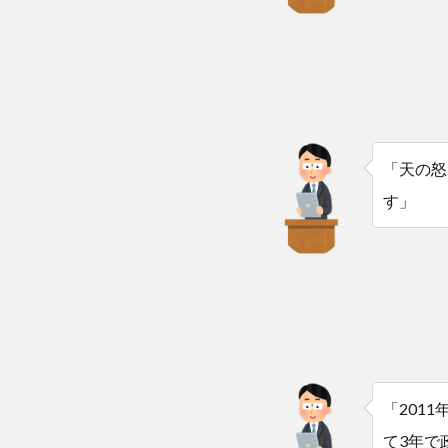
「天の怒
す」
「201
て3年で