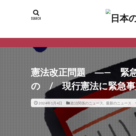
憲法改正問題 ―— 緊
の / 現行憲法に緊急
2024年1月4日
政治関係のニュース
,
最新のニュース