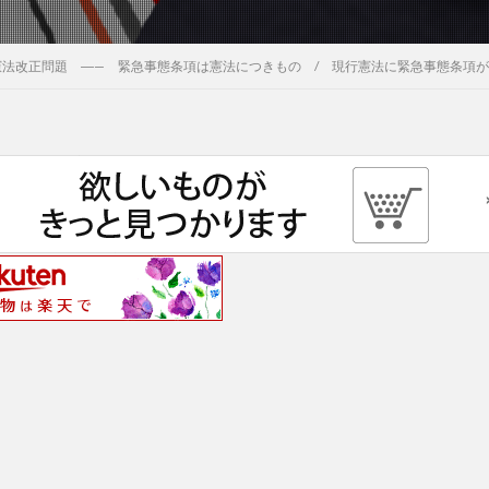
憲法改正問題 ―— 緊急事態条項は憲法につきもの / 現行憲法に緊急事態条項