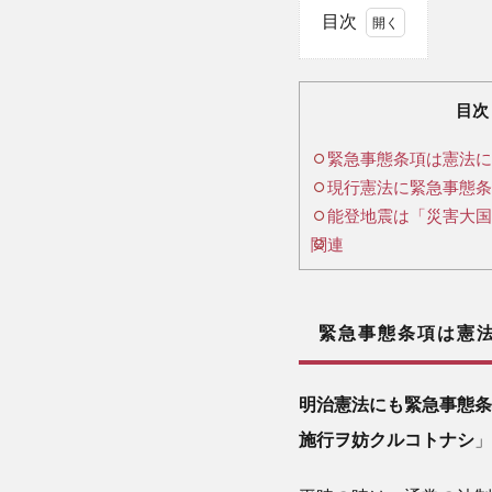
目次
1
緊
目次
急
緊急事態条項は憲法に
事
現行憲法に緊急事態条
態
条
能登地震は「災害大国
項
関連
は
憲
法
緊急事態条項は憲法
に
つ
き
明治憲法にも緊急事態条
も
施行ヲ妨クルコトナシ
」
の
2