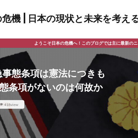
ようこそ日本の危機へ！このブログでは主に最新のニュース、政治
急事態条項は憲法につきも
事態条項がないのは何故か
418view