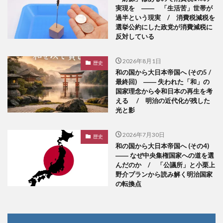
実現を ―― 「生活苦」世帯が
過半という現実 / 消費税減税を
選挙公約にした政党が消費減税に
反対している
2026年8月1日
歴史
和の国から大日本帝国へ (その5 /
最終回) ―― 失われた「和」の
国家理念から令和日本の再生を考
える / 明治の近代化が残した
光と影
2026年7月30日
歴史
和の国から大日本帝国へ (その4)
―― なぜ中央集権国家への道を選
んだのか / 「公議所」と小栗上
野介プランから読み解く明治国家
の転換点