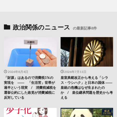
政治関係のニュース
の最新記事8件
2026年8月4日
2026年7月11日
「財源」はあるので消費税1%の
皇室典範改正から考える「シラ
実現を ―― 「生活苦」世帯が
ス・ウシハク」と日本の国体 ――
過半という現実 / 消費税減税を
皇統の危機はなぜ生まれたの
選挙公約にした政党が消費減税に
か / 皇位継承問題を歴史から考
反対している
える