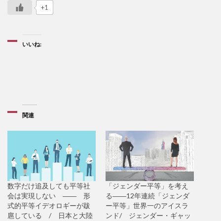
+1
いいね:
関連
数字だけ追及しても平等社
「ジェンダー平等」を考え
会は実現しない ―― 形
る――12年連続「ジェンダ
式的平等イデオロギーが跋
ー平等」世界一のアイスラ
扈している / 日本と大陸
ンド/ ジェンダー・ギャッ