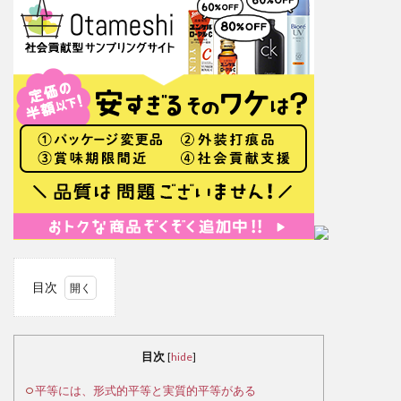
目次
1
平
等に
目次
[
hide
]
は、
形式
平等には、形式的平等と実質的平等がある