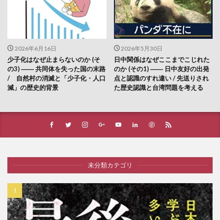
2026年6月16日
2026年5月30日
少子化はなぜ止まらないのか (そ
日中関係はなぜここまでこじれた
の3) ―― 共同体を失った国の末路
のか (その1) ―― 日中友好の出発
/ 自然村の消滅と「少子化・人口
点と認識のすれ違い / 先送りされ
減」の歴史的背景
た歴史認識と台湾問題を考える
未分類カテゴリ