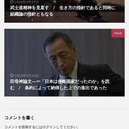
2020年9月25日
武士道精神を見直す / 生き方の指針であると同時に
組織論の指針ともなる
Next
2020年9月26日
田母神論文―ー「日本は侵略国家だったのか」を読
む / 条約によって納得した上での進出であった
コメントを書く
コメントを投稿するには
ログイン
してください。