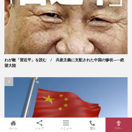
わが敵「習近平」を読む / 共産主義に支配された中国の惨状―—絶
望大陸
ホーム
シェア
メニュー
電話
TOPへ