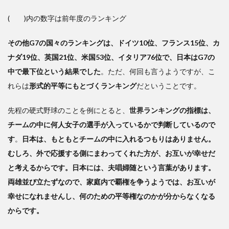
( )内の数字は前年度のランキング
その他G7の国々のランキングは、ドイツ10位、フランス15位、カ
ナダ19位、英国21位、米国53位、イタリア76位で、日本はG7の
中で最下位という結果でした
。ただ、何回も言うようですが、こ
れらは
形式的平等にもとづくランキング
だということです。
先程の硬式野球のことを例にとると、
世界ランキングの指標は、
チームの中に何人女子の選手が入っているかで判断しているので
す
。
日本は、もともとチームの中に入れるつもりはありません。
むしろ、外で応援する側にまわってくれた方が、お互いが幸せだ
と考えるからです。日本には、夫唱婦随という言葉があります。
両雄並び立たずなので、家庭内で覇権を争うようでは、お互いが
幸せになれませんし、何のための平等権なのかが分からなくなる
からです。