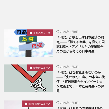
2026年8月8日
最新のニュース
「円安」が映し出す日本経済の弱
点 ――「勝てる産業」を育てる国
家戦略へ / アメリカとの産業競争
力の差から考える日本再生
2026年8月6日
最新のニュース
「円安」はなぜ止まらないのか
――「失われた30年」の本当の代
償 / 官民協調からイノベーショ
ン政策まで、日本経済再生への課
題
2026年8月4日
政治関係のニュース
「財源」はあるので消費税1%の