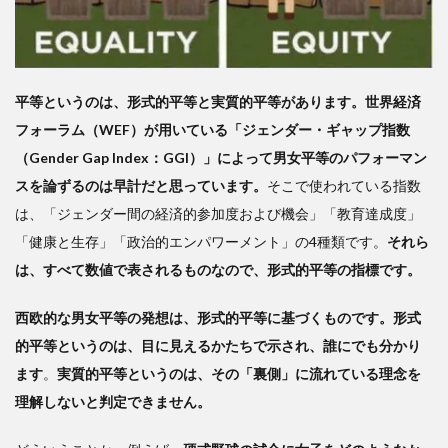
を男
女平
等パ
フォ
ーマ
平等というのは、形式的平等と実質的平等があります。世界経済
ンス
フォーラム（WEF）が用いている「ジェンダー・ギャップ指数
で分
（Gender Gap Index：GGI）」によって男女平等のパフォーマン
析す
る
スを論ずるのは早計だと思っています。
そこで使われている指数
は、「ジェンダー間の経済的参加度および機会」「教育達成度」
「健康と生存」「政治的エンパワーメント」の4種類です。
それら
は、すべて数値で表されるものなので、形式的平等の指標です。
西欧的な男女平等の発想は、形式的平等に基づくものです。形式
的平等というのは、目に見えるかたちで示され、誰にでも分かり
ます
。
実質的平等というのは、その「裏側」に流れている理念を
理解しないと判定できません。