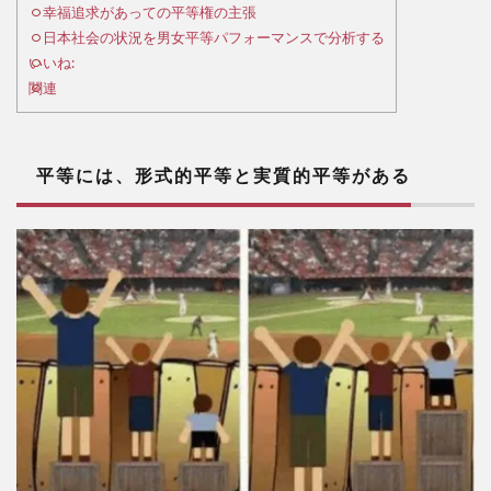
的平
幸福追求があっての平等権の主張
等と
日本社会の状況を男女平等パフォーマンスで分析する
実質
いいね:
的平
関連
等が
ある
2
平等には、形式的平等と実質的平等がある
幸
福追
求が
あっ
ての
平等
権の
主張
3
日
本社
会の
状況