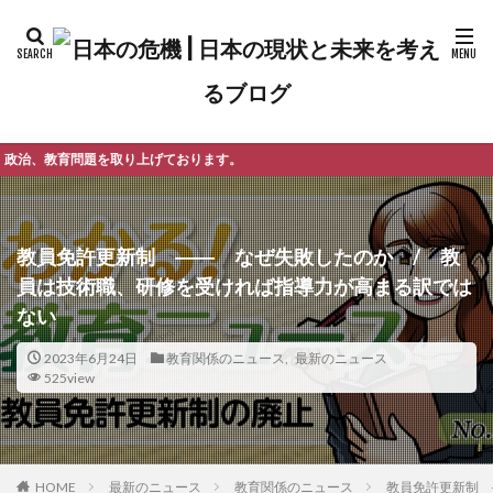
げております。
教員免許更新制 ―― なぜ失敗したのか / 教
員は技術職、研修を受ければ指導力が高まる訳では
ない
2023年6月24日
教育関係のニュース
,
最新のニュース
525view
最新のニュース
教育関係のニュース
教員免許更新制 
HOME