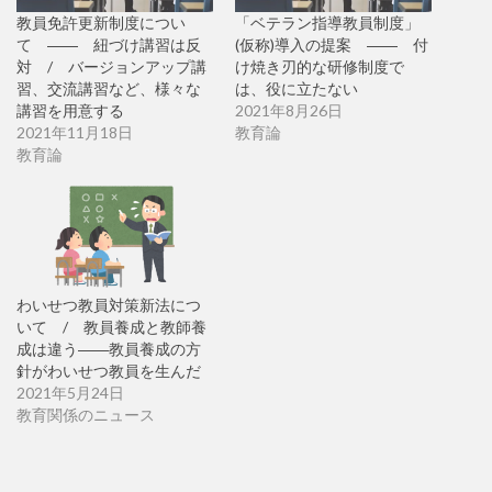
教員免許更新制度につい
「ベテラン指導教員制度」
て ―― 紐づけ講習は反
(仮称)導入の提案 ―― 付
対 / バージョンアップ講
け焼き刃的な研修制度で
習、交流講習など、様々な
は、役に立たない
講習を用意する
2021年8月26日
2021年11月18日
教育論
教育論
わいせつ教員対策新法につ
いて / 教員養成と教師養
成は違う――教員養成の方
針がわいせつ教員を生んだ
2021年5月24日
教育関係のニュース