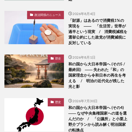
2026年8月4日
政治関係のニュース
「財源」はあるので消費税1%の
実現を ―― 「生活苦」世帯が
過半という現実 / 消費税減税を
選挙公約にした政党が消費減税に
反対している
2026年8月1日
歴史
和の国から大日本帝国へ (その5 /
最終回) ―― 失われた「和」の
国家理念から令和日本の再生を考
える / 明治の近代化が残した
光と影
2026年7月30日
歴史
和の国から大日本帝国へ (その4)
―― なぜ中央集権国家への道を選
んだのか / 「公議所」と小栗上
野介プランから読み解く明治国家
の転換点