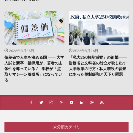
2026年5月28日
2026年5月26日
偏差値で人生を決める国 ―― 大学
「私大250校削減案」の衝撃 ――
入試と新卒一括採用が、若者の主
財務省と文科省の対立が映し出す
体性を奪っている / 学校が「点
大学政策の行方 / 私大増設の背景
取りマシーン養成所」になってい
にあった規制緩和と天下り問題
る
未分類カテゴリ