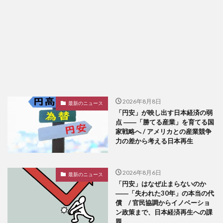
2026年8月8日
最新のニュース
「円安」が映し出す日本経済の弱
点 ――「勝てる産業」を育てる国
家戦略へ / アメリカとの産業競争
力の差から考える日本再生
2026年8月6日
最新のニュース
「円安」はなぜ止まらないのか
――「失われた30年」の本当の代
償 / 官民協調からイノベーショ
ン政策まで、日本経済再生への課
題