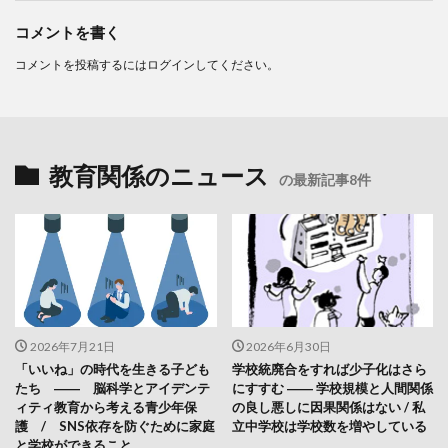
コメントを書く
コメントを投稿するには
ログイン
してください。
教育関係のニュース
の最新記事8件
2026年7月21日
2026年6月30日
「いいね」の時代を生きる子ども
学校統廃合をすれば少子化はさら
たち ―― 脳科学とアイデンテ
にすすむ ―― 学校規模と人間関係
ィティ教育から考える青少年保
の良し悪しに因果関係はない / 私
護 / SNS依存を防ぐために家庭
立中学校は学校数を増やしている
と学校ができること