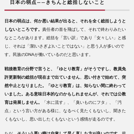
日本の弱点——きちんと総括しないこと
教
員免
許更
日本の弱点は、何か悪い結果が出ると、それを全く総括しようと
新制
しないところです。
責任者の首を飛ばして、それで終わりみたい
はな
ぜ失
なところがあります。総括を「言い訳」であり「女々しい」と感
敗し
じ、それは「潔(いさぎよ)いことではない」と思う人が多いので
たの
す。民族のDNAが働いているのだと思います。
か
3
戦後教育の分野で言うと、「ゆとり教育」がそうですし、教員免
研
許更新制の総括が現在まで出ていません
。
思い付きで始めて、突
修を
然中止となりました。「ゆとり教育」は、知らない間に終わって
受け
れば
いました。ある意味日本的なのかもしれませんが、それでは公教
指導
育は発展しません。
「水に流す」、「臭いものにフタ」、「汚
力が
点」という言い方がある様に、なるべく見たくもないし、聞きた
高ま
る訳
くもないし、思い出したくもないという感情が走るのです。
では
ない
ただ、
そういう悪い癖は自覚して早く直した方が良いのです
。裁