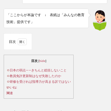
「ここからが本論です ↓ 表紙は「みんなの教育
技術」提供です」
目次
1
日
本の
目次
[
hide
]
弱点
——
日本の弱点——きちんと総括しないこと
きち
教員免許更新制はなぜ失敗したのか
んと
研修を受ければ指導力が高まる訳ではない
総括
いいね:
しな
関連
いこ
と
2