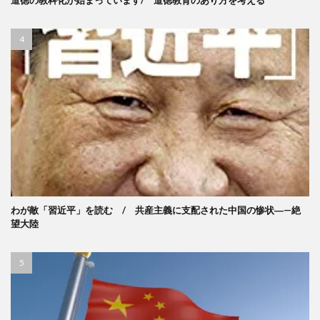
道徳の教科化が始まっています/ 道徳教育のあり方を考える
わが敵「習近平」を読む / 共産主義に支配された中国の惨状―—絶
望大陸