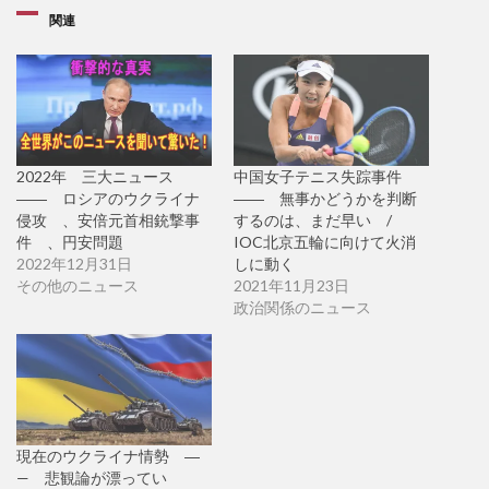
関連
2022年 三大ニュース
中国女子テニス失踪事件
―― ロシアのウクライナ
―― 無事かどうかを判断
侵攻 、安倍元首相銃撃事
するのは、まだ早い /
件 、円安問題
IOC北京五輪に向けて火消
2022年12月31日
しに動く
その他のニュース
2021年11月23日
政治関係のニュース
現在のウクライナ情勢 ―
— 悲観論が漂ってい