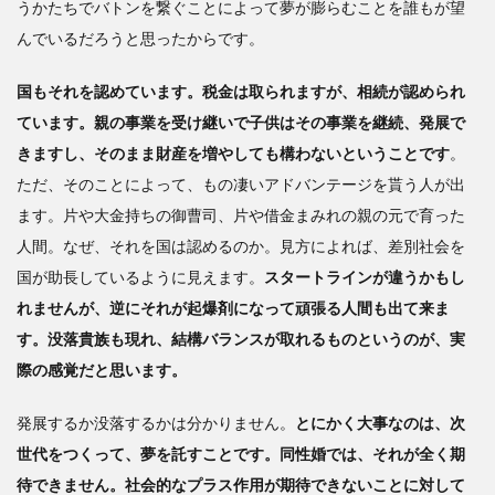
うかたちでバトンを繋ぐことによって夢が膨らむことを誰もが望
んでいるだろうと思ったからです。
国もそれを認めています。税金は取られますが、相続が認められ
ています。親の事業を受け継いで子供はその事業を継続、発展で
きますし、そのまま財産を増やしても構わないということです
。
ただ、そのことによって、もの凄いアドバンテージを貰う人が出
ます。片や大金持ちの御曹司、片や借金まみれの親の元で育った
人間。なぜ、それを国は認めるのか。見方によれば、差別社会を
国が助長しているように見えます。
スタートラインが違うかもし
れませんが、逆にそれが起爆剤になって頑張る人間も出て来ま
す。没落貴族も現れ、結構バランスが取れるものというのが、実
際の感覚だと思います。
発展するか没落するかは分かりません。
とにかく大事なのは、次
世代をつくって、夢を託すことです。同性婚では、それが全く期
待できません。社会的なプラス作用が期待できないことに対して