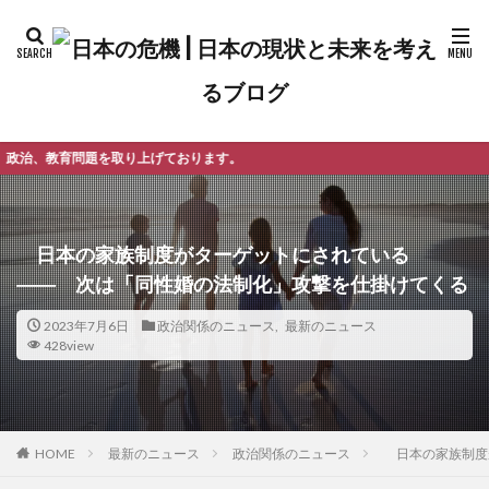
げております。
日本の家族制度がターゲットにされている
―― 次は「同性婚の法制化」攻撃を仕掛けてくる
2023年7月6日
政治関係のニュース
,
最新のニュース
428view
最新のニュース
政治関係のニュース
日本の家族制度
HOME