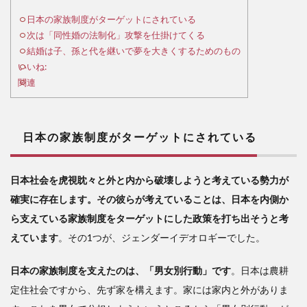
家族
制度
日本の家族制度がターゲットにされている
がタ
次は「同性婚の法制化」攻撃を仕掛けてくる
ーゲ
結婚は子、孫と代を継いで夢を大きくするためのもの
ット
いいね:
にさ
関連
れて
いる
2
日本の家族制度がターゲットにされている
次
は
「同
日本社会を虎視眈々と外と内から破壊しようと考えている勢力が
性婚
確実に存在します。その彼らが考えていることは、日本を内側か
の法
制
ら支えている家族制度をターゲットにした政策を打ち出そうと考
化」
えています
。その1つが、ジェンダーイデオロギーでした。
攻撃
を仕
日本の家族制度を支えたのは、「男女別行動」です
。日本は農耕
掛け
てく
定住社会ですから、先ず家を構えます。家には家内と外がありま
る