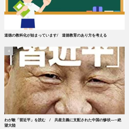
道徳の教科化が始まっています/ 道徳教育のあり方を考える
わが敵「習近平」を読む / 共産主義に支配された中国の惨状―—絶
望大陸