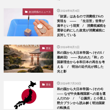
2026年8月4日
政治関係のニュース
「財源」はあるので消費税1%の
実現を ―― 「生活苦」世帯が
過半という現実 / 消費税減税を
選挙公約にした政党が消費減税に
反対している
2026年8月1日
歴史
和の国から大日本帝国へ (その5 /
最終回) ―― 失われた「和」の
国家理念から令和日本の再生を考
える / 明治の近代化が残した
光と影
2026年7月30日
歴史
和の国から大日本帝国へ (その4)
―― なぜ中央集権国家への道を選
んだのか / 「公議所」と小栗上
野介プランから読み解く明治国家
の転換点