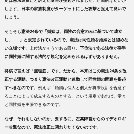
定は憲法違反だと訴えた訴訟が提起されました
。組織的な匂いが
します。
日本の家族制度がターゲットにした攻撃と捉えて良いで
しょう。
そもそも
憲法24条で「婚姻は、両性の合意のみに基づいて成立
し、……」と規定されているので、憲法は同性婚を婚姻とは認めな
い立場です
。上位法がそうである限り、
下位法である法律が勝手
に同性婚に関する法的な規定を定められるはずがありません。
将棋で言えば「無理筋」です。だから、本来はこの憲法24条を改
正する運動、つまり憲法改正運動と連動して同性婚の問題を提起
すべきなのです
。例えば「婚姻は個人と個人が将来設計を合意す
ることによって成立するものとする」という規定であれば、堂々
と同性婚を主張できるのです。
なぜ、それをしないのか。要するに、左翼陣営からのイデオロギ
ー攻撃なので、憲法改正に関わりたくないのです
。