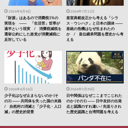
2026年8月4日
2026年7月11日
「財源」はあるので消費税1%の
皇室典範改正から考える「シラ
実現を ―― 「生活苦」世帯が
ス・ウシハク」と日本の国体 ――
過半という現実 / 消費税減税を
皇統の危機はなぜ生まれたの
選挙公約にした政党が消費減税に
か / 皇位継承問題を歴史から考
反対している
える
2026年6月16日
2026年5月30日
少子化はなぜ止まらないのか (そ
日中関係はなぜここまでこじれた
の3) ―― 共同体を失った国の末路
のか (その1) ―― 日中友好の出発
/ 自然村の消滅と「少子化・人口
点と認識のすれ違い / 先送りされ
減」の歴史的背景
た歴史認識と台湾問題を考える