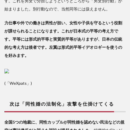
す。これを男女で分担しようというところから「男女別行動」が
3
始まりました。別行動なので、当然同等には扱えません。
結
婚は
力仕事や外での働きは男性が担い、女性や子供を守るという役割
子、
が課せられることになります。これが日本式の平等の考え方で
孫と
す。平等には形式的平等と実質的平等がありますが、日本の伝統
代を
継い
的な考え方は後者です。左翼は形式的平等イデオロギーを使うの
で夢
を好みます。
を大
きく
する
ため
のも
(「WeXpats」)
の
次は「同性婚の法制化」攻撃を仕掛けてくる
全国5つの地裁に、同性カップルが同性婚を認めない民法などの規