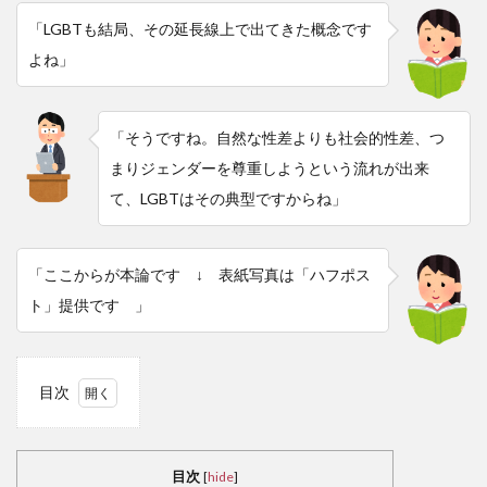
「LGBTも結局、その延長線上で出てきた概念です
よね」
「そうですね。自然な性差よりも社会的性差、つ
まりジェンダーを尊重しようという流れが出来
て、LGBTはその典型ですからね」
「ここからが本論です ↓ 表紙写真は「ハフポス
ト」提供です 」
目次
1
日
本の
目次
[
hide
]