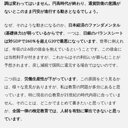
調は変わってはいません。円高時代が終わり、通貨防衛の意識が
ないとこのまま円安が進行する動きとなるでしょう。
なぜ、そのような動きになるのか。
日本経済のファンダメンタル
(基礎体力)が弱っているからです
。一つは、
日銀のバランスシート
は対GDPで260％を超えG20で最悪になっています
。世帯に例えれ
ば、年収の2.6倍の借金を抱えているということです。この借金に
は当然利子が付きますが、これからはその利払いが膨らむことが
予想されます。戻し減税で国民に還元する場合ではないのです。
二つ目は、
労働生産性が下がっています
。この原因をどう見るか
は、様々な意見がありますが、私は教育の問題が多分にあると思
っています。特に現在の公教育が21世紀の時代内容に合っていま
せん。そのことは、どこかでまとめて書きたいと思っています
が、
全国一律の検定教育では、人材を有効に輩出できないと思っ
ています
。