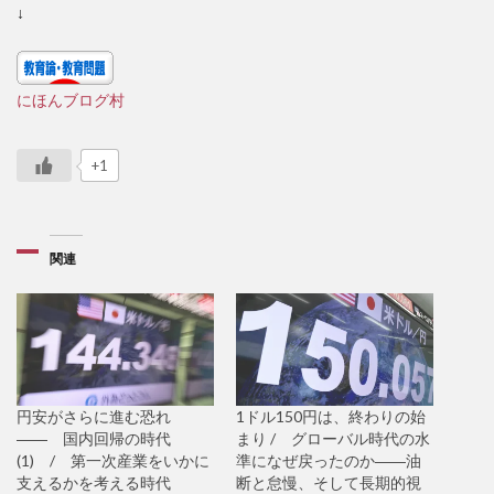
↓
にほんブログ村
+1
関連
円安がさらに進む恐れ
1ドル150円は、終わりの始
―― 国内回帰の時代
まり / グローバル時代の水
(1) / 第一次産業をいかに
準になぜ戻ったのか――油
支えるかを考える時代
断と怠慢、そして長期的視