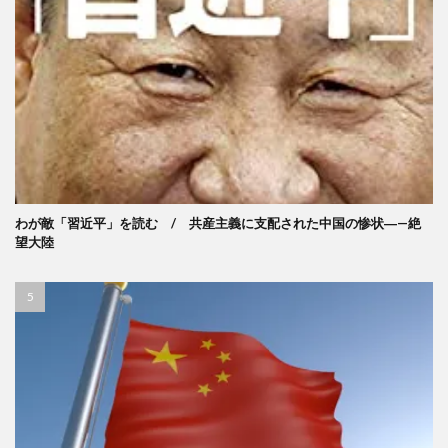
わが敵「習近平」を読む / 共産主義に支配された中国の惨状―—絶
望大陸