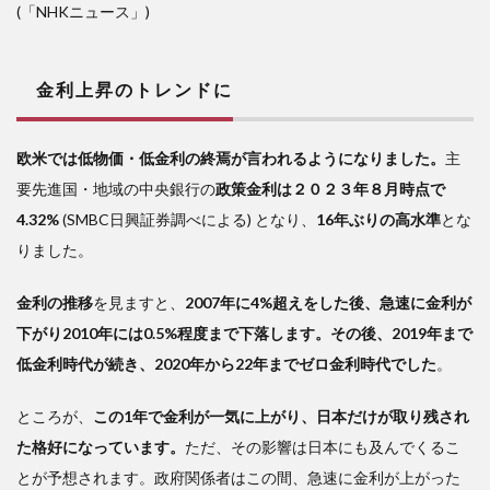
(「NHKニュース」)
金利上昇のトレンドに
欧米では低物価・低金利の終焉が言われるようになりました。
主
要先進国・地域の中央銀行の
政策金利は２０２３年８月時点で
4.32%
(SMBC日興証券調べによる) となり、
16年ぶりの高水準
とな
りました。
金利の推移
を見ますと、
2007年に4%超えをした後、急速に金利が
下がり2010年には0.5%程度まで下落します。その後、2019年まで
低金利時代が続き、2020年から22年までゼロ金利時代でした
。
ところが、
この1年で金利が一気に上がり、日本だけが取り残され
た格好になっています。
ただ、その影響は日本にも及んでくるこ
とが予想されます。政府関係者はこの間、急速に金利が上がった