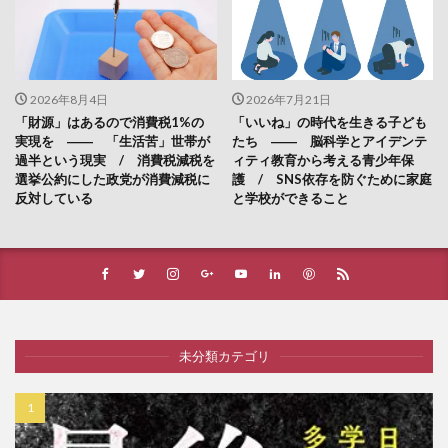
2026年8月4日
2026年7月21日
「財源」はあるので消費税1%の
「いいね」の時代を生きる子ども
実現を ―― 「生活苦」世帯が
たち ―― 脳科学とアイデンテ
過半という現実 / 消費税減税を
ィティ教育から考える青少年保
選挙公約にした政党が消費減税に
護 / SNS依存を防ぐために家庭
反対している
と学校ができること
未分類カテゴリ