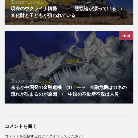
2023年11月30日
現在のウクライナ情勢 ―— 悲観論が漂っている /
文化財と子どもが狙われている
Next
2023年12月5日
来るか中国発の金融危機 (1) ―— 金融危機はカネの
流れが詰まるのが原因 / 中国の不動産不況は人災
コメントを書く
コメントを投稿するには
ログイン
してください。