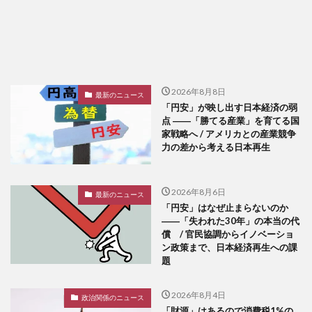
2026年8月8日
最新のニュース
「円安」が映し出す日本経済の弱
点 ――「勝てる産業」を育てる国
家戦略へ / アメリカとの産業競争
力の差から考える日本再生
2026年8月6日
最新のニュース
「円安」はなぜ止まらないのか
――「失われた30年」の本当の代
償 / 官民協調からイノベーショ
ン政策まで、日本経済再生への課
題
2026年8月4日
政治関係のニュース
「財源」はあるので消費税1%の