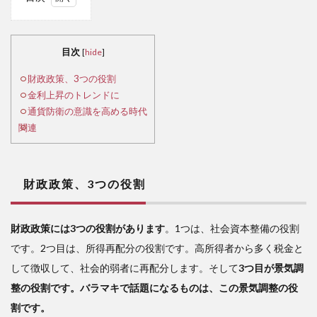
1
財
政政
目次
[
hide
]
策、
3つ
財政政策、3つの役割
の役
金利上昇のトレンドに
割
通貨防衛の意識を高める時代
関連
2
金
利上
昇の
財政政策、3つの役割
トレ
ンド
に
財政政策には3つの役割があります
。1つは、社会資本整備の役割
3
です。2つ目は、所得再配分の役割です。高所得者から多く税金と
通
して徴収して、社会的弱者に再配分します。そして
3つ目が景気調
貨防
整の役割です。バラマキで話題になるものは、この景気調整の役
衛の
割です。
意識