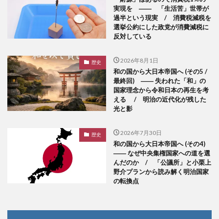
実現を ―― 「生活苦」世帯が
過半という現実 / 消費税減税を
選挙公約にした政党が消費減税に
反対している
2026年8月1日
歴史
和の国から大日本帝国へ (その5 /
最終回) ―― 失われた「和」の
国家理念から令和日本の再生を考
える / 明治の近代化が残した
光と影
2026年7月30日
歴史
和の国から大日本帝国へ (その4)
―― なぜ中央集権国家への道を選
んだのか / 「公議所」と小栗上
野介プランから読み解く明治国家
の転換点