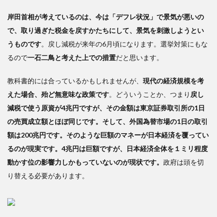
を高
める
岸田首相が考えているのは、今は「デフレ状況」で景気が悪いの
時代
で、取り過ぎた税金を戻すかたちにして、景気を刺激しようとい
うものです
。戻し減税が来年の6月頃になります。選挙対策にもな
るので
一石二鳥と考えた上での措置
だと思います。
教科書的には合っているかもしれませんが、
現代の経済規模を考
えた場合、殆ど無意味な政策です
。どういうことか、つまり
戻し
減税で使う原資が4兆円ですが、その金額は東京証券取引所の1日
の売買成立額とほぼ同じです。そして、外国為替市場の1日の取引
額は200兆円です。そのような巨額のマネーが日本経済を覆ってい
るのが現実です。4兆円は巨額ですが、日本経済全体を１ミリ程度
動かす位の影響力しかもっていないのが現状です。
政府は頭を切
り替える必要があります。