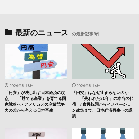
最新のニュース
の最新記事8件
2026年8月8日
2026年8月6日
「円安」が映し出す日本経済の弱
「円安」はなぜ止まらないのか
点 ――「勝てる産業」を育てる国
――「失われた30年」の本当の代
家戦略へ / アメリカとの産業競争
償 / 官民協調からイノベーショ
力の差から考える日本再生
ン政策まで、日本経済再生への課
題