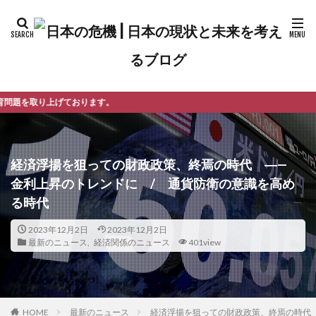
ます。
経済浮揚を狙っての財政政策、終焉の時代 ―—
金利上昇のトレンドに / 通貨防衛の意識を高め
る時代
2023年12月2日
2023年12月2日
最新のニュース
,
経済関係のニュース
401view
最新のニュース
経済浮揚を狙っての財政政策、終焉の時代
HOME