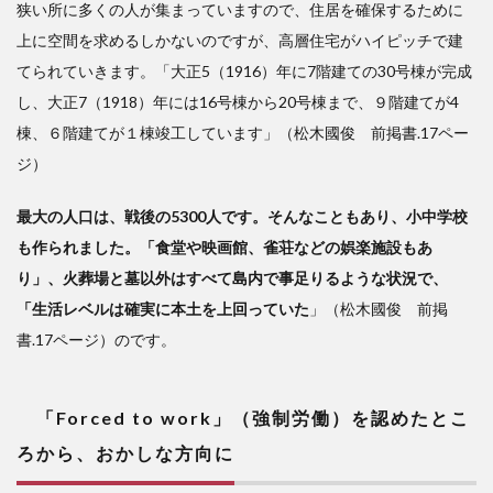
狭い所に多くの人が集まっていますので、住居を確保するために
上に空間を求めるしかないのですが、高層住宅がハイピッチで建
てられていきます。「大正5（1916）年に7階建ての30号棟が完成
し、大正7（1918）年には16号棟から20号棟まで、９階建てが4
棟、６階建てが１棟竣工しています」（松木國俊 前掲書.17ペー
ジ）
最大の人口は、戦後の5300人です。そんなこともあり、小中学校
も作られました。「食堂や映画館、雀荘などの娯楽施設もあ
り」、火葬場と墓以外はすべて島内で事足りるような状況で、
「生活レベルは確実に本土を上回っていた
」（松木國俊 前掲
書.17ページ）のです。
「Forced to work」（強制労働）を認めたとこ
ろから、おかしな方向に