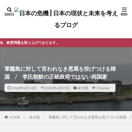
ております。
軍艦島に対して言われなき悪罵を投げつける韓
国 / 李氏朝鮮の正統政府ではない両国家
2020年6月24日
2020年6月25日
未分類
726view
未分類
軍艦島に対して言われなき悪罵を投げつける韓国 
HOME