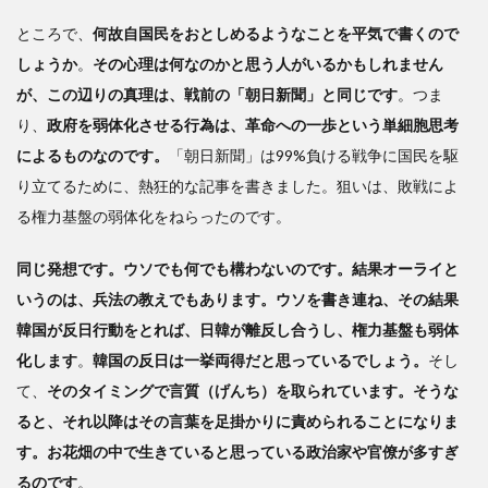
ところで、
何故自国民をおとしめるようなことを平気で書くので
しょうか
。
その心理は何なのかと思う人がいるかもしれません
が、この辺りの真理は、戦前の「朝日新聞」と同じです
。つま
り、
政府を弱体化させる行為は、革命への一歩という単細胞思考
によるものなのです。
「朝日新聞」は99%負ける戦争に国民を駆
り立てるために、熱狂的な記事を書きました。狙いは、敗戦によ
る権力基盤の弱体化をねらったのです。
同じ発想です。ウソでも何でも構わないのです。結果オーライと
いうのは、兵法の教えでもあります。ウソを書き連ね、その結果
韓国が反日行動をとれば、日韓が離反し合うし、権力基盤も弱体
化します
。
韓国の反日は一挙両得だと思っているでしょう。
そし
て、
そのタイミングで言質（げんち）を取られています。そうな
ると、それ以降はその言葉を足掛かりに責められることになりま
す。お花畑の中で生きていると思っている政治家や官僚が多すぎ
るのです
。