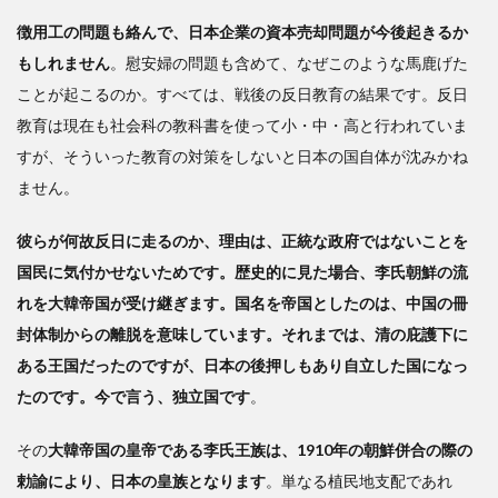
徴用工の問題も絡んで、日本企業の資本売却問題が今後起きるか
もしれません
。慰安婦の問題も含めて、なぜこのような馬鹿げた
ことが起こるのか。すべては、戦後の反日教育の結果です。反日
教育は現在も社会科の教科書を使って小・中・高と行われていま
すが、そういった教育の対策をしないと日本の国自体が沈みかね
ません。
彼らが何故反日に走るのか、理由は、正統な政府ではないことを
国民に気付かせないためです。歴史的に見た場合、李氏朝鮮の流
れを大韓帝国が受け継ぎます。国名を帝国としたのは、中国の冊
封体制からの離脱を意味しています。それまでは、清の庇護下に
ある王国だったのですが、日本の後押しもあり自立した国になっ
たのです。今で言う、独立国です
。
その
大韓帝国の皇帝である李氏王族は、1910年の朝鮮併合の際の
勅諭により、日本の皇族となります
。単なる植民地支配であれ