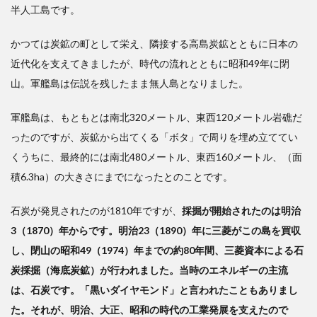
半人工島です。
すめ
かつては炭鉱の町として栄え、隣接する高島炭鉱とともに日本の
近代化を支えてきましたが、時代の流れとともに昭和49年に閉
山。軍艦島は伝説を残したまま無人島となりました。
軍艦島は、もともとは南北320メートル、東西120メートル岩礁だ
ったのですが、炭鉱から出てくる「ボタ」で周りを埋め立ててい
くうちに、最終的には南北480メートル、東西160メートル、（面
積6.3ha）の大きさにまでになったとのことです。
石炭が発見されたのが1810年ですが、
採掘が開始されたのは明治
3（1870）年からです。明治23（1890）年に三菱がこの島を買収
し、閉山の昭和49（1974）年までの約80年間、三菱資本による石
炭採掘（海底炭鉱）が行われました。当時のエネルギーの主流
は、石炭です。「黒いダイヤモンド」と言われたこともありまし
た。それが、明治、大正、昭和の時代の工業発展を支えたので