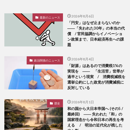
2026年8月6日
最新のニュース
「円安」はなぜ止まらないのか
――「失われた30年」の本当の代
償 / 官民協調からイノベーショ
ン政策まで、日本経済再生への課
題
2026年8月4日
政治関係のニュース
「財源」はあるので消費税1%の
実現を ―― 「生活苦」世帯が
過半という現実 / 消費税減税を
選挙公約にした政党が消費減税に
反対している
2026年8月1日
歴史
和の国から大日本帝国へ (その5 /
最終回) ―― 失われた「和」の
国家理念から令和日本の再生を考
える / 明治の近代化が残した