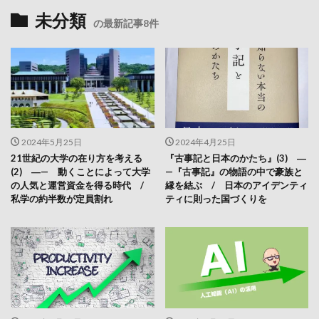
未分類
の最新記事8件
2024年5月25日
2024年4月25日
21世紀の大学の在り方を考える
『古事記と日本のかたち』(3) ―
(2) ―— 動くことによって大学
—『古事記』の物語の中で豪族と
の人気と運営資金を得る時代 /
縁を結ぶ / 日本のアイデンティ
私学の約半数が定員割れ
ティに則った国づくりを