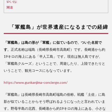
いいね:
まで
関連
の経
緯
2
「軍艦島」が世界遺産になるまでの経緯
「Forced
to
work」
「軍艦島」は島の形が「軍艦」に似ているので、ついた名前で
（強制労
す
。正式名称は端島（長崎県長崎市高島町）です。長崎港から約
働）を認
めたとこ
19キロの海上にある「半人工島」です。現在は無人島ですが、
ろから、
「軍艦島クルーズ」ということで、周遊したり、上陸できたりと
おかしな
いうことで、観光コースにもなっています。
方向に
3
https://www.gunkanjima-concierge.com/
令
和版
『軍艦島』は長崎県長崎市高島町端島の俗称。戦艦「土佐」に島
「脱
影が似ていることからそう呼ばれるようになったと言われていま
亜
論」
す。野母半島の北西、長崎港から約19キロの海上にある、小さな
のす