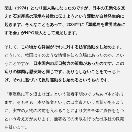
閉山（1974）となり無人島になったのですが、日本の工業化を支
えた石炭産業の現場を後世に伝えようという運動が自然発生的に
起きます。そんなこともあって、2003年に「軍艦島を世界遺産に
する会」がNPO法人として発足します。
そして、
この頃から韓国がそれに対する妨害活動をし始めます。
どうして、韓国はそのような情報を知る立場にあったのか、とい
うことですが、
日本国内の反日勢力の策動があったのです。この
辺りの構図は慰安婦と同じです。ありもしないことをでっち上
げ、それに基づいて反対運動をし始めるというものです
。
『軍艦島に耳を澄ませば』という著者不明のでっちあげ本があり
ます。そもそも、本や論文というのは文責という言葉があるよう
に、実在の人物の名前を入れることにより文章全体に責任をもつ
という考え方があります。無署名での出版を行った出版社の良識
を疑います。