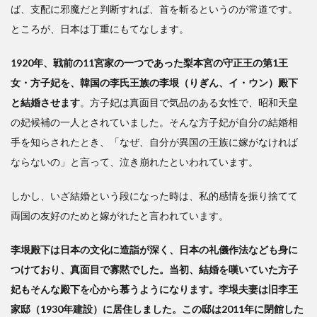
ば、支配に邪魔だと判断すれば、首を斬るというのが常道です。
ところが、日本は丁重にもてなします。
1920年、戦前の11宮家の一つであった梨本宮の守正王の第1王
女・方子妃を、韓国の李氏王族の李垠（りぎん、イ・ウン）殿下
と結婚させます
。方子妃は真面目で気品のある女性で、昭和天皇
の妃候補の一人とされていました。そんな方子妃が自分の結婚相
手を知らされたとき、「なぜ、自分が異国の王族に嫁がなければ
ならないの」と言って、泣き崩れたといわれています。
しかし、いざ結婚という段になった時は、私的感情を振り捨てて
両国の友好のためと嫁がれたと言われています。
李垠殿下は日本の文化に造詣が深く、日本の礼儀作法なども身に
つけており、真面目で寡黙でした。当初、結婚を嘆いていた方子
妃もそんな殿下を心から慕うようになります。李垠夫妻は旧李王
家邸（1930年建設）に居住しました。この邸は2011年に閉館した