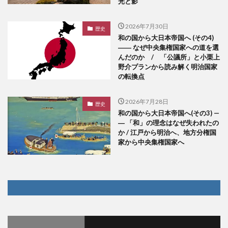
光と影
2026年7月30日
歴史
和の国から大日本帝国へ (その4)
―― なぜ中央集権国家への道を選
んだのか / 「公議所」と小栗上
野介プランから読み解く明治国家
の転換点
2026年7月28日
歴史
和の国から大日本帝国へ(その3) —
― 「和」の理念はなぜ失われたの
か / 江戸から明治へ、地方分権国
家から中央集権国家へ