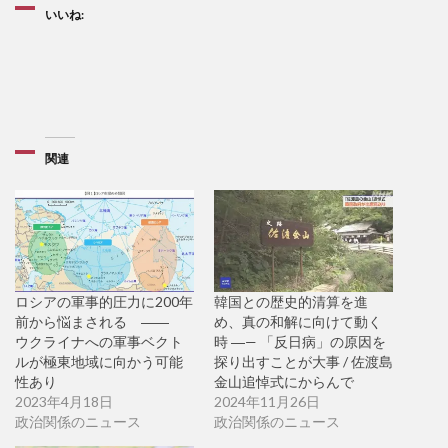
いいね:
関連
ロシアの軍事的圧力に200年
韓国との歴史的清算を進
前から悩まされる ――
め、真の和解に向けて動く
ウクライナへの軍事ベクト
時 ―— 「反日病」の原因を
ルが極東地域に向かう可能
探り出すことが大事 / 佐渡島
性あり
金山追悼式にからんで
2023年4月18日
2024年11月26日
政治関係のニュース
政治関係のニュース