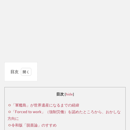
目次
1
「軍
目次
[
hide
]
艦
島」
「軍艦島」が世界遺産になるまでの経緯
が世
「Forced to work」（強制労働）を認めたところから、おかしな
界遺
方向に
産に
令和版「脱亜論」のすすめ
なる