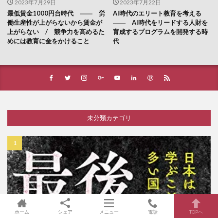
2023年7月29日
2023年7月22日
最低賃金1000円台時代 ―― 労
AI時代のエリート教育を考える
働生産性が上がらないから賃金が
―― AI時代をリードする人財を
上がらない / 競争力を高めるた
育成するプログラムを開発する時
めには教育に金をかけること
代
未分類カテゴリ
ホーム
シェア
メニュー
電話
TOPへ