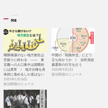
関連
権限移譲のない地方創生は
中国の「戦狼外交」にどう
空振りに終わる ―― 東
立ち向かうか / 自民党総
京圏への人口集中は国際的
裁選挙の行方を占う
には異常 / 地方分権を具
2020年9月2日
体的に進めるしか道はない
政治関係のニュース
2025年1月16日
政治関係のニュース