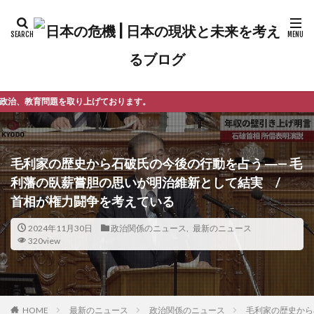
げております。
毛利家の歴史から石破氏の今後の行動を占う ―— 毛
利藩の臥薪嘗胆の思いが明治維新として結実 /
首相が権力闘争を考えている
2024年11月30日
政治関係のニュース
,
最新のニュース
320view
最新のニュース
政治関係のニュース
毛利家の歴史から
HOME