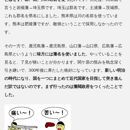
言うと岩槻藩→埼玉県です。埼玉は郡名です。土浦藩→茨城県。
これも郡名を県名にしました。熊本県は川の名前を使っていま
す。熊本は肥後藩ですが、敵側ということで採用しなかったので
す。
その一方で、鹿児島藩→鹿児島県、山口藩→山口県、広島藩→広
島県というように
味方には藩名を使いました
。やっていることを
見ると、了見が狭いことが分かります。関ケ原の恨みを執念深く
引き継いで、300年後に果たした格好になっています。
新しい明治
の時代になり、国を一つにまとめて近代国家を目指して突き進ん
だ訳ではないのです。まず行ったのは藩閥政府をつくったことで
した。