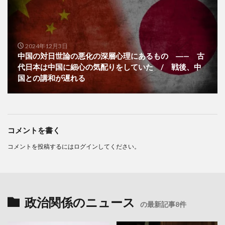
2024年12月3日
中国の対日世論の悪化の深層心理にあるもの ―— 古
代日本は中国に細心の気配りをしていた / 戦後、中
国との講和が遅れる
コメントを書く
コメントを投稿するには
ログイン
してください。
政治関係のニュース
の最新記事8件