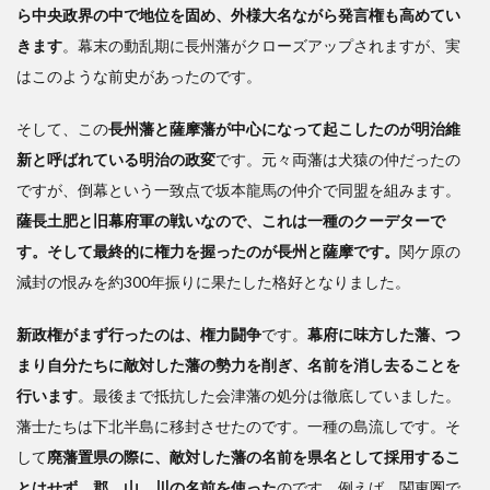
ら中央政界の中で地位を固め、外様大名ながら発言権も高めてい
きます
。幕末の動乱期に長州藩がクローズアップされますが、実
はこのような前史があったのです。
そして、この
長州藩と薩摩藩が中心になって起こしたのが明治維
新と呼ばれている明治の政変
です。元々両藩は犬猿の仲だったの
ですが、倒幕という一致点で坂本龍馬の仲介で同盟を組みます。
薩長土肥と旧幕府軍の戦いなので、これは一種のクーデターで
す。そして最終的に権力を握ったのが長州と薩摩です。
関ケ原の
減封の恨みを約300年振りに果たした格好となりました。
新政権がまず行ったのは、権力闘争
です。
幕府に味方した藩、つ
まり自分たちに敵対した藩の勢力を削ぎ、名前を消し去ることを
行います
。最後まで抵抗した会津藩の処分は徹底していました。
藩士たちは下北半島に移封させたのです。一種の島流しです。そ
して
廃藩置県の際に、敵対した藩の名前を県名として採用するこ
とはせず、郡、山、川の名前を使った
のです。例えば、関東圏で