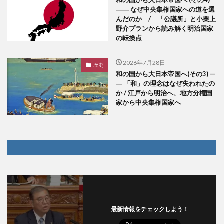
和の国から大日本帝国へ (その4)
―― なぜ中央集権国家への道を選
んだのか / 「公議所」と小栗上
野介プランから読み解く明治国家
の転換点
2026年7月28日
歴史
和の国から大日本帝国へ(その3) —
― 「和」の理念はなぜ失われたの
か / 江戸から明治へ、地方分権国
家から中央集権国家へ
最新情報をチェックしよう！