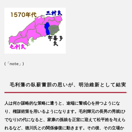
(「note」)
毛利藩の臥薪嘗胆の思いが、明治維新として結実
人は何か謀略的な策略に遭うと、途端に警戒心を持つようにな
り、権謀術策を用いるようになります。毛利輝元の長男の秀就(ひ
でなり)の代になると、家康の孫娘を正室に迎えて松平姓を与えら
れるなど、徳川氏との関係修復に動きます。その後、その立場か