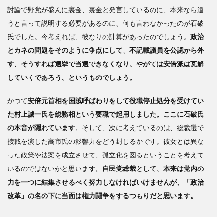
討論で野党が盛んに裏金、裏金と発言しているのに、本来なら違
うと言って説明する必要があるのに、何も言わなかったのが石破
氏でした。今考えれば、彼なりの計算があったのでしょう。
政治
とカネの問題をそのように争点にして、不記載議員を公認から外
す、そうすれば選挙で当選できなくなり、やがては安倍派は瓦解
していくであろう、というものでしょう。
かつて
安倍元首相を国賊呼ばわりをして役職停止処分を受けてい
た村上誠一氏を総務相という要職で起用しました。ここに石破氏
の本音が隠れています
。そして、次に考えているのは、総裁選で
接戦を演じた高市氏の影響力をどう封じるかです。彼女とは異な
った政策や法案を成立させて、孤立化を図るということを考えて
いるのではないかと思います。
自民党総裁として、本来は党内の
力を一つに結集させるべく努力しなければいけませんが、「政治
改革」の名の下に当面は権力闘争をするつもりだと思います。