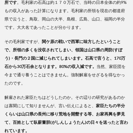
所です
。毛利家の石高は約１７０万石で、当時の日本全体の約9%
の臥
薪嘗
もの収入があった計算になります。毛利家の所領を現在の都道府
胆の
県で云うと、鳥取、岡山の大半、島根、広島、山口、福岡の半分
思い
です。大大名であったことが分かります。
が、
明治
維新
その毛利家ですが、
関ケ原の戦いで西軍に味方したということ
とし
で、所領の多くを没収されてしまい、領国は山口県の周防(すぼ
て結
う)・長門の２国に減じられてしまいます。石高で言うと、170万
実
石から30万石余となります。80%の収入減です。
当然、家臣団を
3
今まで通り養うことはできません。強制解雇をせざるを得なかっ
石
たのです。
破氏
は権
力闘
解雇された家臣たちはどうしたのか。その辺りの研究があるのか
争を
は寡聞にして知りませんが、言い伝えによると、
家臣たちの半分
考え
くらいは山口県の長州に移り荒地を開墾する等、お家再興を夢見
てい
る
て、百姓として臥薪嘗胆(がしんしょうたん)の日々を送ったと言わ
れています。