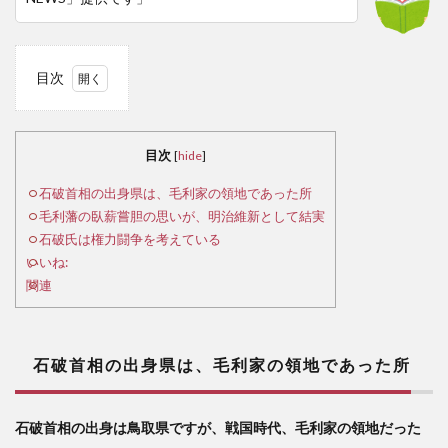
目次
1
石
破首
目次
[
hide
]
相の
出身
石破首相の出身県は、毛利家の領地であった所
県
毛利藩の臥薪嘗胆の思いが、明治維新として結実
は、
石破氏は権力闘争を考えている
毛利
いいね:
家の
関連
領地
であ
った
所
石破首相の出身県は、毛利家の領地であった所
2
毛
石破首相の出身は鳥取県ですが、戦国時代、毛利家の領地だった
利藩