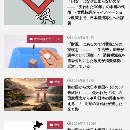
「円安」はなぜ止まらないのか
――「失われた30年」の本当の代
償 / 官民協調からイノベーショ
ン政策まで、日本経済再生への課
題
2026年8月4日
政治関係のニュース
「財源」はあるので消費税1%の
実現を ―― 「生活苦」世帯が
過半という現実 / 消費税減税を
選挙公約にした政党が消費減税に
反対している
2026年8月1日
歴史
和の国から大日本帝国へ (その5 /
最終回) ―― 失われた「和」の
国家理念から令和日本の再生を考
える / 明治の近代化が残した
光と影
2026年7月30日
歴史