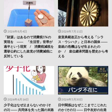
2026年8月4日
2026年7月11日
「財源」はあるので消費税1%の
皇室典範改正から考える「シラ
実現を ―― 「生活苦」世帯が
ス・ウシハク」と日本の国体 ――
過半という現実 / 消費税減税を
皇統の危機はなぜ生まれたの
選挙公約にした政党が消費減税に
か / 皇位継承問題を歴史から考
反対している
える
2026年6月16日
2026年5月30日
少子化はなぜ止まらないのか (そ
日中関係はなぜここまでこじれた
の3) ―― 共同体を失った国の末路
のか (その1) ―― 日中友好の出発