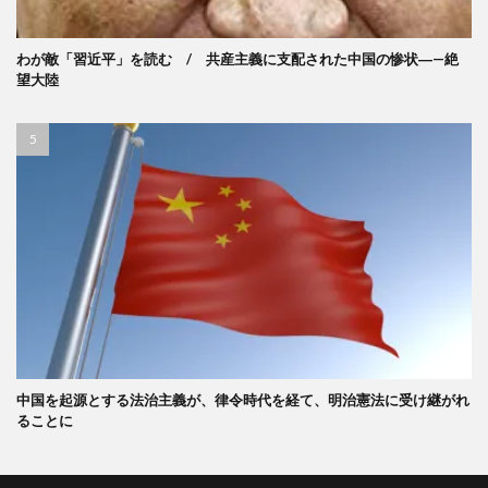
わが敵「習近平」を読む / 共産主義に支配された中国の惨状―—絶
望大陸
中国を起源とする法治主義が、律令時代を経て、明治憲法に受け継がれ
ることに