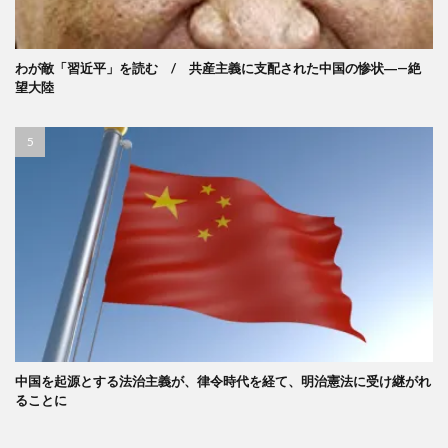
わが敵「習近平」を読む / 共産主義に支配された中国の惨状―—絶
望大陸
中国を起源とする法治主義が、律令時代を経て、明治憲法に受け継がれ
ることに