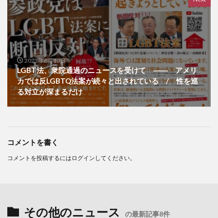
2023年6月10日
LGBT法、衆院通過のニュースを受けて ―― アメリ
カでは反LGBTQ法案が続々と出されている / 性を巡
る対立が深まるだけ
コメントを書く
コメントを投稿するには
ログイン
してください。
その他のニュース
の最新記事8件