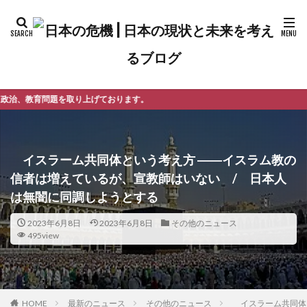
ております。
イスラーム共同体という考え方 ――イスラム教の
信者は増えているが、宣教師はいない / 日本人
は無闇に同調しようとする
2023年6月8日
2023年6月8日
その他のニュース
495view
最新のニュース
その他のニュース
イスラーム共同体と
HOME