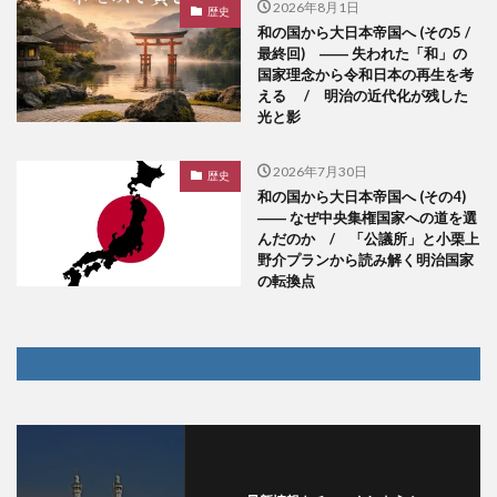
2026年8月1日
歴史
和の国から大日本帝国へ (その5 /
最終回) ―― 失われた「和」の
国家理念から令和日本の再生を考
える / 明治の近代化が残した
光と影
2026年7月30日
歴史
和の国から大日本帝国へ (その4)
―― なぜ中央集権国家への道を選
んだのか / 「公議所」と小栗上
野介プランから読み解く明治国家
の転換点