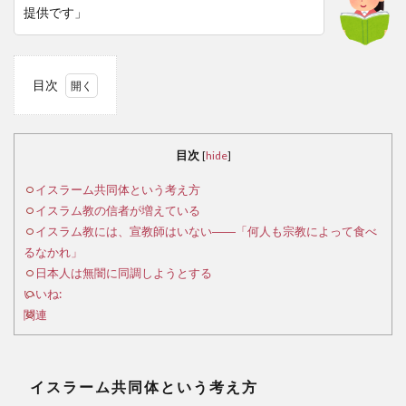
提供です」
目次
1
イ
スラ
目次
[
hide
]
ーム
共同
イスラーム共同体という考え方
体と
イスラム教の信者が増えている
いう
イスラム教には、宣教師はいない――「何人も宗教によって食べ
考え
るなかれ」
方
日本人は無闇に同調しようとする
いいね:
2
関連
イ
スラ
ム教
の信
イスラーム共同体という考え方
者が