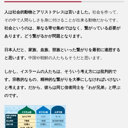
増え
てい
人は社会的動物とアリストテレスは言いました。
社会を作って、
る
その中で人間らしさを身に付けることが出来る動物だからです。
3
社会というのは、単なる寄せ集めではなく、繋がっている必要が
イスラム
あります。どう繋がるかが問題となります。
教には、
宣教師は
いない
日本人だと、家族、血族、部族といった繋がりを最初に連想する
――「何
と思います。
中国や朝鮮の人たちもそうだと思います。
人も宗教
によって
しかし、イスラームの人たちは、そういう考え方には批判的で
食べるな
かれ」
す。宗教的なもの、精神的な繋がりを大事にしなければいけない
と考えます。だから、彼らは同じ信者同士を「わが兄弟」と呼ぶ
4
日
のです。
本人
は無
闇に
同調
しよ