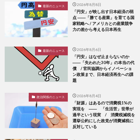
2026年8月8日
最新のニュース
「円安」が映し出す日本経済の弱
点 ――「勝てる産業」を育てる国
家戦略へ / アメリカとの産業競争
力の差から考える日本再生
2026年8月6日
最新のニュース
「円安」はなぜ止まらないのか
――「失われた30年」の本当の代
償 / 官民協調からイノベーショ
ン政策まで、日本経済再生への課
題
2026年8月4日
政治関係のニュース
「財源」はあるので消費税1%の
実現を ―― 「生活苦」世帯が
過半という現実 / 消費税減税を
選挙公約にした政党が消費減税に
反対している