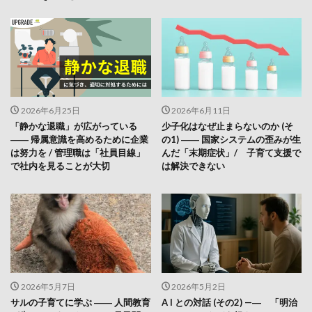
2026年6月25日
2026年6月11日
「静かな退職」が広がっている
少子化はなぜ止まらないのか (そ
―― 帰属意識を高めるために企業
の1) ―― 国家システムの歪みが生
は努力を / 管理職は「社員目線」
んだ「末期症状」/ 子育て支援で
で社内を見ることが大切
は解決できない
2026年5月7日
2026年5月2日
サルの子育てに学ぶ ―― 人間教育
A I との対話 (その2) —― 「明治