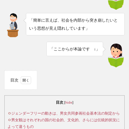
「簡単に言えば、社会を内部から突き崩したいと
いう思想が見え隠れしています」
「ここからが本論です ↓」
目次
1
ジ
ェン
目次
[
hide
]
ダー
フリ
ジェンダーフリーの動きは、男女共同参画社会基本法の制定から
ーの
男女観はそれぞれの国の社会的、文化的、さらには伝統的状況に
動き
よって違うもの