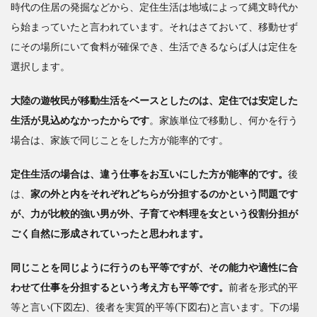
時代の住居の発掘などから、定住生活は地域によって縄文時代か
ら始まっていたと言われています。それはさておいて、移動せず
にその場所にいて食料が確保でき、生活できるならば人は定住を
選択します。
大陸の遊牧民が移動生活をベースとしたのは、定住では安定した
生活が見込めなかったからです
。家族単位で移動し、何かを行う
場合は、家族で同じことをした方が能率的です。
定住生活の場合は、違う仕事をお互いにした方が能率的です。
後
は、
家の外と内をそれぞれどちらが分担するのかという問題です
が、力が比較的強い男が外、子育てや料理を女という役割分担が
ごく自然に形成されていったと思われます。
同じことを同じように行うのも平等ですが、その能力や適性に合
わせて仕事を分担するという考え方も平等です。
前者を形式的平
等と言い(下図左)、後者を実質的平等(下図右)と言います。下の場