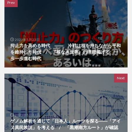
Prev
2023年5月23日
抑止力を高める時代 ―― 冷戦は核を持ちながら平和
を維持した時代 / 『核なき世界』の理想掲げて、一
歩一歩進む時代
Next
2023年5月27日
ゲノム解析を通じて「日本人」ルーツを探る――「アイ
ヌ異民族説」を考える / 「黒潮南方ルート」が確認