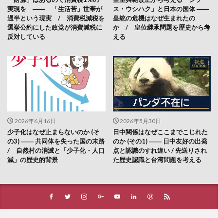
実現を ―― 「生活苦」世帯が
ス・ウシハク」と日本の国体 ――
過半という現実 / 消費税減税を
皇統の危機はなぜ生まれたの
選挙公約にした政党が消費減税に
か / 皇位継承問題を歴史から考
反対している
える
2026年6月16日
2026年5月30日
少子化はなぜ止まらないのか (そ
日中関係はなぜここまでこじれた
の3) ―― 共同体を失った国の末路
のか (その1) ―― 日中友好の出発
/ 自然村の消滅と「少子化・人口
点と認識のすれ違い / 先送りされ
減」の歴史的背景
た歴史認識と台湾問題を考える