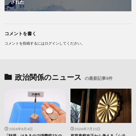
された
コメントを書く
コメントを投稿するには
ログイン
してください。
政治関係のニュース
の最新記事8件
2026年8月4日
2026年7月11日
「財源」はあるので消費税1%の
皇室典範改正から考える「シラ