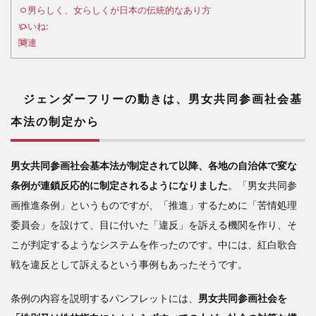
は、
男らしく、女らしくが日本の伝統的なあり方
男女
いいね:
共同
関連
参画
社会
基本
法の
ジェンダーフリーの動きは、
男女共同参画社会基
制定
本法の制定から
から
2
男
男女共同参画社会基本法が制定されて以降、各地の自治体で変な
女観
条例が連鎖反応的に制定されるようになりました
。「男女共同参
はそ
画推進条例」というものですが、「推進」するために「苦情処理
れぞ
れの
委員会」を設けて、目に付いた「違反」を訴える機関を作り、そ
国の
こが判定するようなシステムを作ったのです。中には、紅白歌合
社会
戦を違反として訴えるという事例もあったそうです。
的、
文化
的、
条例の内容を説明するパンフレットには、
男女共同参画社会を
さら