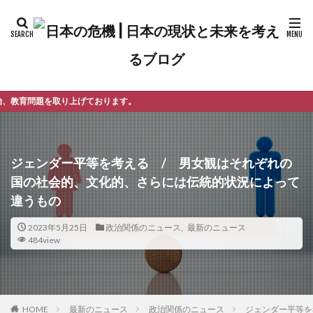
おります。
ジェンダー平等を考える / 男女観はそれぞれの
国の社会的、文化的、さらには伝統的状況によって
違うもの
2023年5月25日
政治関係のニュース
,
最新のニュース
484view
最新のニュース
政治関係のニュース
ジェンダー平等を
HOME