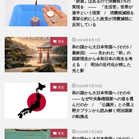
「財源」はあるので消費税1%の
実現を ―― 「生活苦」世帯が
過半という現実 / 消費税減税を
選挙公約にした政党が消費減税に
反対している
2026年8月1日
歴史
和の国から大日本帝国へ (その5 /
最終回) ―― 失われた「和」の
国家理念から令和日本の再生を考
える / 明治の近代化が残した
光と影
2026年7月30日
歴史
和の国から大日本帝国へ (その4)
―― なぜ中央集権国家への道を選
んだのか / 「公議所」と小栗上
野介プランから読み解く明治国家
の転換点
2026年7月28日
歴史
和の国から大日本帝国へ(その3) —