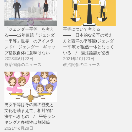
「ジェンダー平等」を考え
平等について考える
る――12年連続「ジェンダ
―― 日本的な公平の考え
ー平等」世界一のアイスラ
方と西洋の平等観(ジェンダ
ンド/ ジェンダー・ギャッ
ー平等)が混然一体となって
プ指数自体に意味はない
いる / 憲法論議が必要
2023年6月22日
2021年10月23日
政治関係のニュース
政治関係のニュース
男女平等はその国の歴史と
文化を踏まえて、相対的に
決すべきもの / 平等ラン
キングと多様性は無関係
2021年6月28日