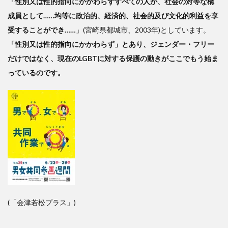
「性別又は性的指向にかかわらずすべての人が、社会の対等な構
には
成員として……均等に政治的、経済的、社会的及び文化的利益を享
伝統
的状
受することができ……
」(宮崎県都城市、2003年)としています。
況に
「性別又は性的指向にかかわらず」とあり、ジェンダー・フリー
よっ
だけではなく、現在のLGBTに対する保護の動きがここでもう始ま
て違
うも
っているのです。
の
3
男
らし
く、
女ら
しく
が日
本の
伝統
的な
(「会津若松プラス」)
あり
方