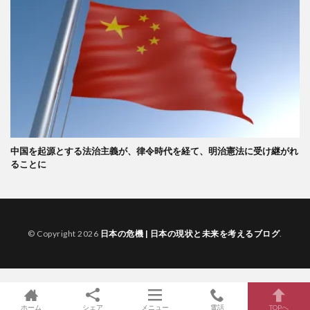
中国を起源とする法治主義が、律令時代を経て、明治憲法に受け継がれ
ることに
© Copyright 2026
日本の危機 | 日本の現状と未来を考えるブログ
.
ホーム
シェア
メニュー
電話
TOPへ