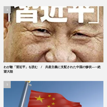
わが敵「習近平」を読む / 共産主義に支配された中国の惨状―—絶
望大陸