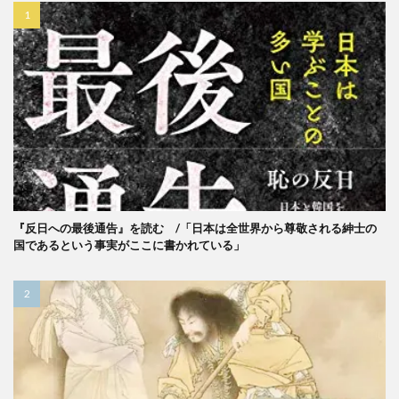
『反日への最後通告』を読む /「日本は全世界から尊敬される紳士の
国であるという事実がここに書かれている」