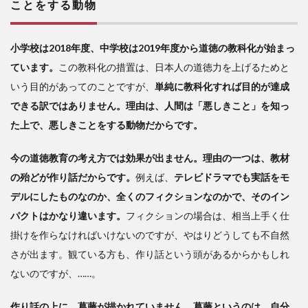
ことをする動物
際の
教材
を批
小学校は2018年度、中学校は2019年度から道徳の教科化が始まっ
評す
る
ています。
この教科化の措置は、日本人の道徳力を上げるためと
3
いう目的があってのことですが、
単純に教科化すれば目的が達成
人
できる訳ではありません。理由は、人間は「悪しきこと」を知っ
格者
た上で、悪しきことをする動物だからです。
と言
われ
今の道徳教育の考え方では効果が出ません。理由の一つは、教材
る人
たち
の殆どが作り話だからです。
例えば、
テレビドラマでも実話をモ
の伝
デルにしたものなのか、全くのフィクションなのかで、そのイン
記を
パクトはかなり違います。
フィクションの場合は、相当上手く仕
載せ
る
掛けを作らなければいけないのですが、やはりどうしても不自然
さが出ます。観ている方も、作り話という頭があるからかもしれ
ないのですが、……。
作り話の上に、葛藤が描かれていません。葛藤というのは、自分