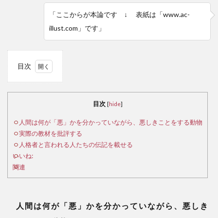
「ここからが本論です ↓ 表紙は「www.ac-
illust.com」です」
目次
1
人間
は何が
目次
[
hide
]
「悪」
かを分
人間は何が「悪」かを分かっていながら、悪しきことをする動物
かって
実際の教材を批評する
いなが
人格者と言われる人たちの伝記を載せる
ら、悪
いいね:
しきこ
関連
とをす
る動物
2
人間は何が「悪」かを分かっていながら、悪しき
実