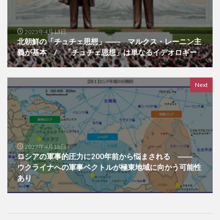
2023年4月13日
北朝鮮の「チュチェ思想」―― マルクス・レーニン主
義が基本 / 「チュチェ思想」は単なるイデオロギー
Next
2023年4月18日
ロシアの軍事的圧力に200年前から悩まされる ――
ウクライナへの軍事ベクトルが極東地域に向かう可能性
あり