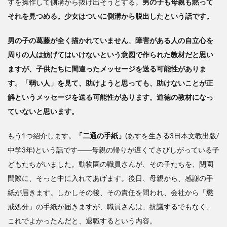
すを操作して側溝から抜け出そうとする。
男の子も母親も黙って
それを見つめる。少女はついに側溝から脱出したという話です。
男の子の葛藤が全く描かれていません
。
障害がある人の自立心を
周りの人は妨げてはいけないという意図で作られた教材だと思い
ますが、子供たちに間違ったメッセージを送る可能性がありま
す。「弱い人」を見て、助けようと思っても、助けないことが正
解というメッセージを送る可能性があります。道徳の教材になっ
ていないと思います。
もう1つ紹介します。
「二通の手紙」
(あすを生きる3日本文教出版/
中学3年)という話です――母親の帰りが遅くてさびしがっている子
どもたちがいました。動物園の職員さんが、その子たちを、閉園
間際に、そっと中に入れてあげます。後日、母親から、感謝の手
紙が届きます。しかしその後、その責任を問われ、会社から「懲
戒処分」の手紙が届きますが、職員さんは、抗議するでもなく、
これでよかったんだと、退職するという内容。