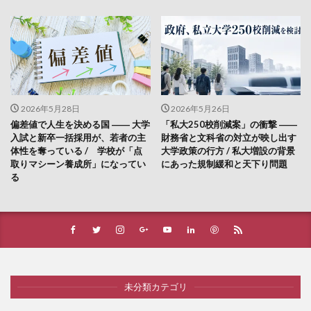
2026年5月28日
2026年5月26日
偏差値で人生を決める国 ―― 大学
「私大250校削減案」の衝撃 ――
入試と新卒一括採用が、若者の主
財務省と文科省の対立が映し出す
体性を奪っている / 学校が「点
大学政策の行方 / 私大増設の背景
取りマシーン養成所」になってい
にあった規制緩和と天下り問題
る
未分類カテゴリ