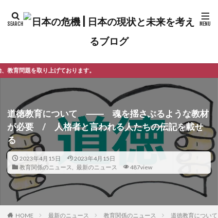
ります。
道徳教育について ―― 魂を揺さぶるような教材
が必要 / 人格者と言われる人たちの伝記を載せ
る
2023年4月15日
2023年4月15日
教育関係のニュース
,
最新のニュース
487view
最新のニュース
教育関係のニュース
道徳教育について
HOME