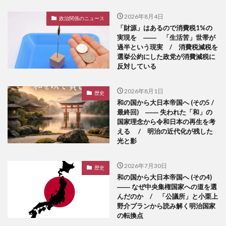
2026年8月4日
政治関係のニュース
「財源」はあるので消費税1%の
実現を ―― 「生活苦」世帯が
過半という現実 / 消費税減税を
選挙公約にした政党が消費減税に
反対している
2026年8月1日
歴史
和の国から大日本帝国へ (その5 /
最終回) ―― 失われた「和」の
国家理念から令和日本の再生を考
える / 明治の近代化が残した
光と影
2026年7月30日
歴史
和の国から大日本帝国へ (その4)
―― なぜ中央集権国家への道を選
んだのか / 「公議所」と小栗上
野介プランから読み解く明治国家
の転換点