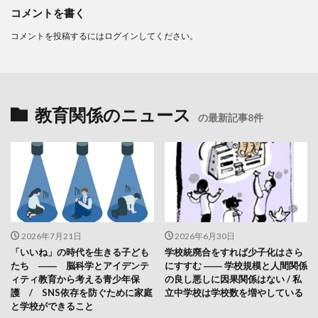
コメントを書く
コメントを投稿するには
ログイン
してください。
教育関係のニュース
の最新記事8件
2026年7月21日
2026年6月30日
「いいね」の時代を生きる子ども
学校統廃合をすれば少子化はさら
たち ―― 脳科学とアイデンテ
にすすむ ―― 学校規模と人間関係
ィティ教育から考える青少年保
の良し悪しに因果関係はない / 私
護 / SNS依存を防ぐために家庭
立中学校は学校数を増やしている
と学校ができること