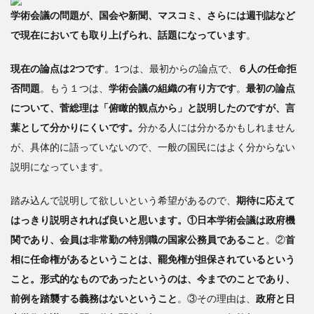
2
学術会議の問題が、国会や新聞、マスコミ、さらには週刊誌など
戦
で現在においても取り上げられ、話題になっています
。
前の
日本
現在の論点は2つです
。1つは、最初からの論点で、
６人の任命拒
の国
家と
否問題
。もう１つは、
学術会議の組織の有り方です
。
最初の論点
現在
について、菅総理は「俯瞰的観点から」と説明したのですが、言
の民
葉として分かりにくいです。
分かる人には分かるかもしれません
主国
家を
が、具体的に語っていないので、一般の国民にはよく分からない
同列
説明になっています。
に並
べる
踏み込んで説明して欲しいという希望があるので、
期待に応えて
愚
はっきり説明されれば良いと思います。①日本学術会議は政府機
3
関であり、会員は非常勤の特別職の国家公務員であること
。②
首
最
後の
相に任命権があるということは、罷免権が担保されているという
最後
こと。形式的なものであったというのは、今までのことであり、
は国
前例を踏襲する義務はないということ
。③その理由は、
政府と日
家意