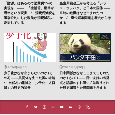
「財源」はあるので消費税1%の
皇室典範改正から考える「シラ
実現を ―― 「生活苦」世帯が
ス・ウシハク」と日本の国体 ――
過半という現実 / 消費税減税を
皇統の危機はなぜ生まれたの
選挙公約にした政党が消費減税に
か / 皇位継承問題を歴史から考
反対している
える
2026年6月16日
2026年5月30日
少子化はなぜ止まらないのか (そ
日中関係はなぜここまでこじれた
の3) ―― 共同体を失った国の末路
のか (その1) ―― 日中友好の出発
/ 自然村の消滅と「少子化・人口
点と認識のすれ違い / 先送りされ
減」の歴史的背景
た歴史認識と台湾問題を考える