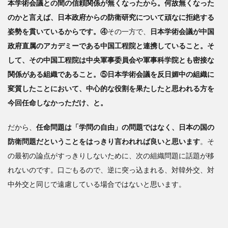
識を
本学術会議との間の信頼関係が無くなったから。何故無くなった
高め
のかと言えば、日本政府からの防衛研究について頑なに拒絶する
た国
姿勢を貫いているからです。④
その一方で、
日本学術会議が中国
が強
くな
政府直属のアカデミーである中国工程院と連携していること。そ
る
して、その中国工程院は中央軍事委員会や軍事科学院とも密接な
関係がある組織であること。⑤日本学術会議を反日媚中の組織に
変質したことにおいて、中心的な役割を果たしたと思われる方を
今回任命しなかっただけ、と。
だから、
任命問題は「学問の自由」の問題ではなく、日本の国の
防衛問題だということをはっきり言われれば良いと思います
。そ
の最初の論点がすっきりしないために、次の組織問題に話題が移
れないのです。口ごもるので、逆に突っ込まれる、対韓外交、対
中外交と同じで遠慮している場合ではないと思います。