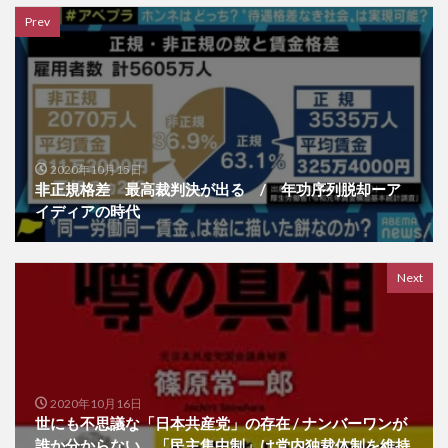
Prev
2020年10月15日
非正規格差 最高裁判決が出る / 年功序列脱却ーア
イディアの時代
Next
2020年10月16日
世にも不思議な「日本共産党」の存在 / ナンバーワンが
誰か分からない、「民主集中制」は党内独裁体制を維持