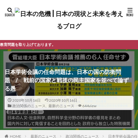
ます。
日本学術会議の任命問題は、日本の国の防衛問
題 / 戦前の国家と戦後の民主国家を並べて論ず
る愚
2020年10月16日
2020年10月16日
政治関係のニュース
,
最新のニュース
644view
最新のニュース
政治関係のニュース
日本学術会議の任
HOME