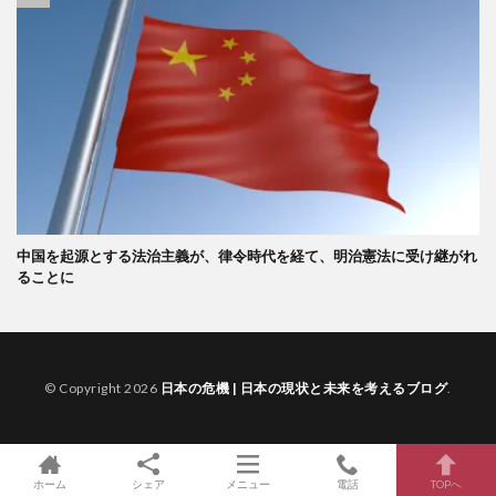
中国を起源とする法治主義が、律令時代を経て、明治憲法に受け継がれ
ることに
© Copyright 2026
日本の危機 | 日本の現状と未来を考えるブログ
.
ホーム
シェア
メニュー
電話
TOPへ