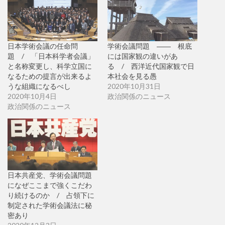
日本学術会議の任命問
学術会議問題 ―― 根底
題 / 「日本科学者会議」
には国家観の違いがあ
と名称変更し、科学立国に
る / 西洋近代国家観で日
なるための提言が出来るよ
本社会を見る愚
うな組織になるべし
2020年10月31日
2020年10月4日
政治関係のニュース
政治関係のニュース
日本共産党、学術会議問題
になぜここまで強くこだわ
り続けるのか / 占領下に
制定された学術会議法に秘
密あり