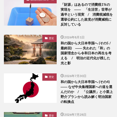
「財源」はあるので消費税1%の
実現を ―― 「生活苦」世帯が
過半という現実 / 消費税減税を
選挙公約にした政党が消費減税に
反対している
2026年8月1日
歴史
和の国から大日本帝国へ (その5 /
最終回) ―― 失われた「和」の
国家理念から令和日本の再生を考
える / 明治の近代化が残した
光と影
2026年7月30日
歴史
和の国から大日本帝国へ (その4)
―― なぜ中央集権国家への道を選
んだのか / 「公議所」と小栗上
野介プランから読み解く明治国家
の転換点
2026年7月28日
歴史