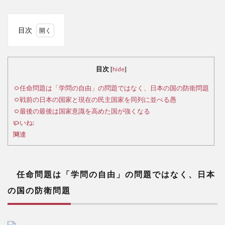
目次
1
任
命問
目次
[
hide
]
題は
「学
任命問題は「学問の自由」の問題ではなく、日本の国の防衛問題
問の
戦前の日本の国家と現在の民主国家を同列に並べる愚
自
最後の最後は国家意識を高めた国が強くなる
由」
いいね:
の問
関連
題で
はな
く、
日本
任命問題は「学問の自由」の問題ではなく、日本
の国
の国の防衛問題
の防
衛問
題