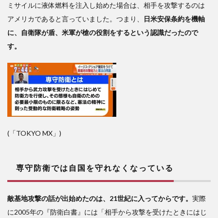
犯
ミサイルに液体燃料を注入し始めた場合は、相手を攻撃するのは
4
アメリカであると言っていました。つまり、
日米安保条約を機軸
軍
に、自衛隊が盾、米軍が槍の役割をするという認識だったので
事均
す。
衡を
図る
しか
平和
状態
を保
つこ
とは
出来
(「TOKYO MX」)
ない
専守防衛では自国を守れなくなっている
敵基地攻撃の話が出始めたのは、21世紀に入ってからです。
実際
に2005年の『防衛白書』には「相手から攻撃を受けたときにはじ