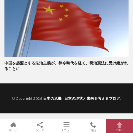
中国を起源とする法治主義が、律令時代を経て、明治憲法に受け継がれ
ることに
© Copyright 2026
日本の危機 | 日本の現状と未来を考えるブログ
.
ホーム
シェア
メニュー
電話
TOPへ