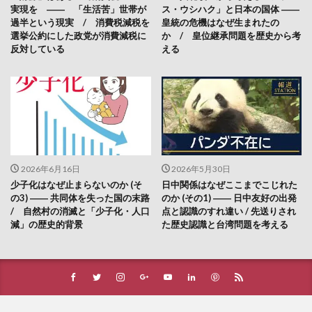
実現を ―― 「生活苦」世帯が
ス・ウシハク」と日本の国体 ――
過半という現実 / 消費税減税を
皇統の危機はなぜ生まれたの
選挙公約にした政党が消費減税に
か / 皇位継承問題を歴史から考
反対している
える
2026年6月16日
2026年5月30日
少子化はなぜ止まらないのか (そ
日中関係はなぜここまでこじれた
の3) ―― 共同体を失った国の末路
のか (その1) ―― 日中友好の出発
/ 自然村の消滅と「少子化・人口
点と認識のすれ違い / 先送りされ
減」の歴史的背景
た歴史認識と台湾問題を考える