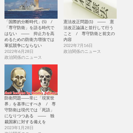
「国際的分断時代」(5) /
憲法改正問題(1) ―― 憲
「専守防衛」を語る時代で
法改正論議と並行して行う
はない ―― 抑止力を高
こと / 専守防衛と前文の
めるための防衛力増強では
内容
軍拡競争にならない
2022年7月16日
2022年6月28日
政治関係のニュース
政治関係のニュース
防衛問題――常に「現実世
界」を基準にすべき / 専
守防衛は現代では「死語」
になりつつある ―― 独
裁国家に対する備えを
2023年1月28日