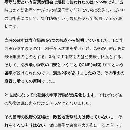
専守防衛という言葉が国会で最初に使われたのは1955年です
。当
国を
時はまだ防衛庁ですがその杉原長官が前年(1954)に発足したばかり
守れ
なく
の自衛隊について、専守防衛という言葉を使って説明したのが最
なっ
初です。
てい
る
当時の政府は専守防衛を3つの観点から説明していました
。1.防衛
3
力を行使できるのは、相手から攻撃を受けた時。2.その行使は必要
ロ
最低限度のものとする。3.保持する防衛力は必要最小限度とする。
シア
の軍
そして、
必要最小限度の目安ということでGNP(当時)の1%という
事侵
基準
が設けられたのです。
憲法9条がありましたので、その考えの
攻、
趣旨に沿っての原則
でした。
中国
の連
日に
21世紀になって北朝鮮の軍事行動が活発化します
。それがわが国
わた
の防衛論議に火を付けるきっかけとなりました。
る尖
閣周
その当時の政府の立場は、敵基地攻撃能力は持っていないし、そ
辺へ
れをするつもりはない
の侵
、仮に相手が東京を火の海にすると言って