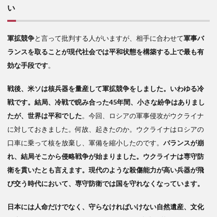
い
軍拡競争
と言って批判する人がいますが、相手に合わせて
軍事バ
ランスを取ることが現代社会では平和状態を構築する上で
最も
有
効な手段です
。
戦後、米ソは核兵器を量産して軍拡競争をしました。いわゆる冷
戦です。結局、冷戦で睨み合った45年間、小さな紛争はありまし
たが、世界は平和でした
。今回、ロシアの軍事侵攻がウクライナ
に対しておきました。何故、起きたのか。ウクライナはロシアの
口車に乗って核を放棄し、軍備を縮小したのです。
バランスが崩
れ、結局そこから侵略戦争が始まりました。ウクライナは専守防
衛を貫いたとも言えます。現代のような殺傷能力が高い兵器が飛
び交う時代において、専守防衛では国を守れなくなっています。
日本には人命だけでなく、守らなければいけない自然遺産、文化