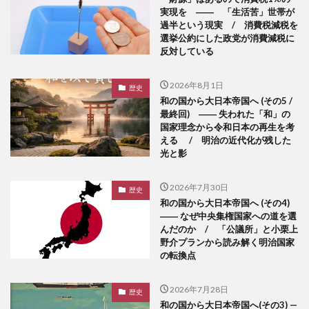
実現を ―― 「生活苦」世帯が
過半という現実 / 消費税減税を
選挙公約にした政党が消費減税に
反対している
2026年8月1日
歴史
和の国から大日本帝国へ (その5 /
最終回) ―― 失われた「和」の
国家理念から令和日本の再生を考
える / 明治の近代化が残した
光と影
2026年7月30日
歴史
和の国から大日本帝国へ (その4)
―― なぜ中央集権国家への道を選
んだのか / 「公議所」と小栗上
野介プランから読み解く明治国家
の転換点
2026年7月28日
歴史
和の国から大日本帝国へ(その3) —