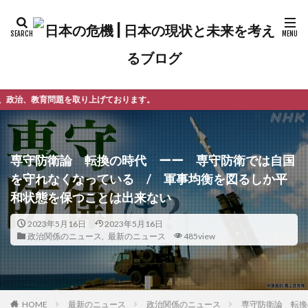
ております。
専守防衛論 転換の時代 ーー 専守防衛では自国
を守れなくなっている / 軍事均衡を図るしか平
和状態を保つことは出来ない
2023年5月16日
2023年5月16日
政治関係のニュース
,
最新のニュース
485view
最新のニュース
政治関係のニュース
専守防衛論 転換
HOME