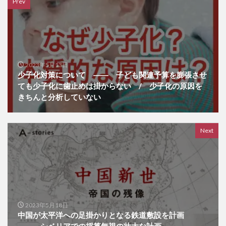
Prev
2023年5月13日
少子化対策について ―― 子ども関連予算を膨張させ
ても少子化に歯止めは掛からない / 少子化の原因を
きちんと分析していない
Next
2023年5月18日
中国が太平洋への足掛かりとなる鉄道敷設を計画