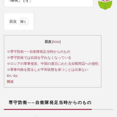
「NHK」です」
目次
1
専
守防
目次
[
hide
]
衛
——
専守防衛——自衛隊発足当時からのもの
自衛
専守防衛では自国を守れなくなっている
隊発
ロシアの軍事侵攻、中国の連日にわたる尖閣周辺への侵犯
足当
軍事均衡を図るしか平和状態を保つことは出来ない
時か
いいね:
らの
関連
もの
2
専
専守防衛——自衛隊発足当時からのもの
守防
衛で
は自