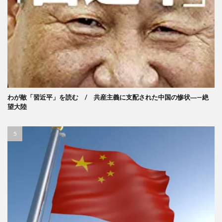
わが敵「習近平」を読む / 共産主義に支配された中国の惨状―—絶
望大陸