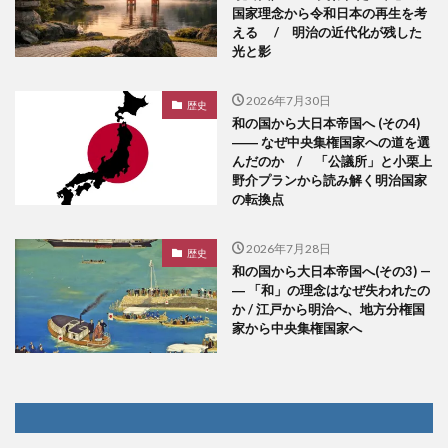
国家理念から令和日本の再生を考
える / 明治の近代化が残した
光と影
2026年7月30日
歴史
和の国から大日本帝国へ (その4)
―― なぜ中央集権国家への道を選
んだのか / 「公議所」と小栗上
野介プランから読み解く明治国家
の転換点
2026年7月28日
歴史
和の国から大日本帝国へ(その3) —
― 「和」の理念はなぜ失われたの
か / 江戸から明治へ、地方分権国
家から中央集権国家へ