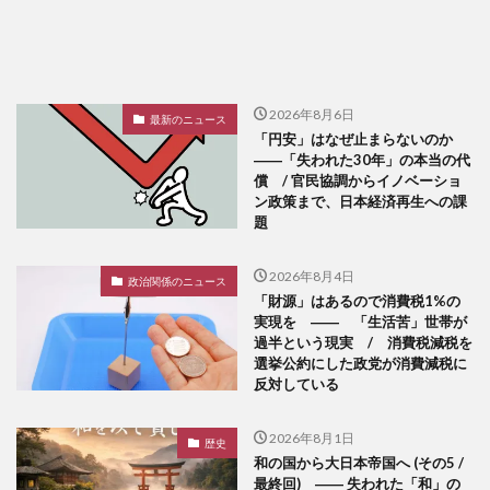
2026年8月6日
最新のニュース
「円安」はなぜ止まらないのか
――「失われた30年」の本当の代
償 / 官民協調からイノベーショ
ン政策まで、日本経済再生への課
題
2026年8月4日
政治関係のニュース
「財源」はあるので消費税1%の
実現を ―― 「生活苦」世帯が
過半という現実 / 消費税減税を
選挙公約にした政党が消費減税に
反対している
2026年8月1日
歴史
和の国から大日本帝国へ (その5 /
最終回) ―― 失われた「和」の