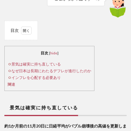
目次
1
景
気は
目次
[
hide
]
確実
に持
景気は確実に持ち直している
ち直
なぜ日本は長期にわたるデフレが進行したのか
して
インフレを心配する必要あり
いる
関連
2
な
ぜ日
景気は確実に持ち直している
本は
長期
にわ
約1か月前の11月20日に日経平均がバブル崩壊後の高値を更新しま
たる