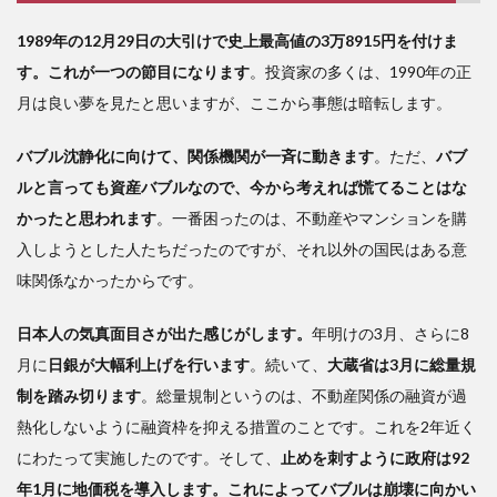
1989年の12月29日の大引けで史上最高値の3万8915円を付けま
す。これが一つの節目になります
。投資家の多くは、1990年の正
月は良い夢を見たと思いますが、ここから事態は暗転します。
バブル沈静化に向けて、関係機関が一斉に動きます
。ただ、
バブ
ルと言っても資産バブルなので、今から考えれば慌てることはな
かったと思われます
。一番困ったのは、不動産やマンションを購
入しようとした人たちだったのですが、それ以外の国民はある意
味関係なかったからです。
日本人の気真面目さが出た感じがします。
年明けの3月、さらに8
月に
日銀が大幅利上げを行います
。続いて、
大蔵省は3月に総量規
制を踏み切ります
。総量規制というのは、不動産関係の融資が過
熱化しないように融資枠を抑える措置のことです。これを2年近く
にわたって実施したのです。そして、
止めを刺すように政府は92
年1月に地価税を導入します。これによってバブルは崩壊に向かい