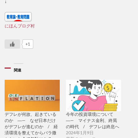
↓
にほんブログ村
+1
関連
デフレが何故、起きている
今年の投資環境について
のか ―— なぜ日本だけ
―— マイナス金利、終焉
がデフレが進むのか / 経
の時代 / デフレは終息へ
済環境を整えてからバラ撒
2024年1月9日