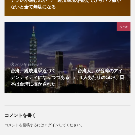
ないと全て無駄になる
Next
2023年12月16日
台湾、総統選挙近づく ―— 「台湾人」が台湾のアイ
デンティティになりつつある / 1人あたりのGDP、日
本は台湾に抜かされた
コメントを書く
コメントを投稿するには
ログイン
してください。