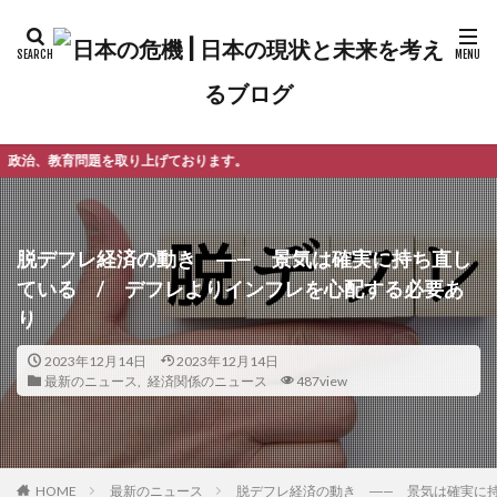
取り上げております。
脱デフレ経済の動き ―— 景気は確実に持ち直し
ている / デフレよりインフレを心配する必要あ
り
2023年12月14日
2023年12月14日
最新のニュース
,
経済関係のニュース
487view
最新のニュース
脱デフレ経済の動き ―— 景気は確実に
HOME