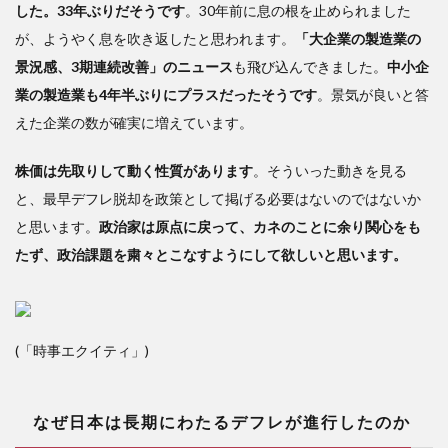
した。33年ぶりだそうです
。30年前に息の根を止められました
デフ
レが
が、ようやく息を吹き返したと思われます。
「大企業の製造業の
進行
景況感、3期連続改善」のニュース
も飛び込んできました。
中小企
した
業の製造業も4年半ぶりにプラスだったそうです
。景気が良いと答
のか
えた企業の数が確実に増えています。
3
イ
株価は先取りして動く性質があります
。そういった動きを見る
ンフ
と、最早デフレ脱却を政策として掲げる必要はないのではないか
レを
心配
と思います。
政治家は原点に戻って、カネのことに余り関心をも
する
たず、政治課題を粛々とこなすようにして欲しいと思います。
必要
あり
(「時事エクイティ」)
なぜ日本は長期にわたるデフレが進行したのか