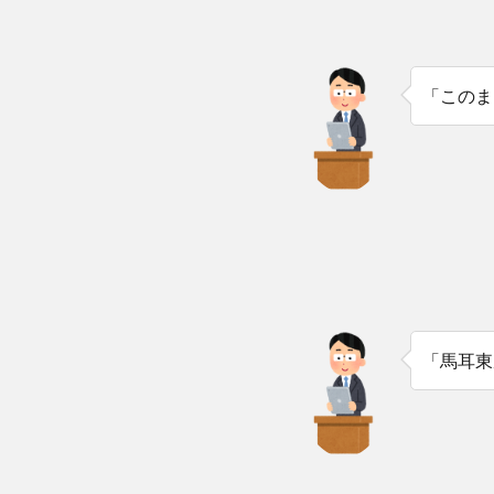
「このま
「馬耳東