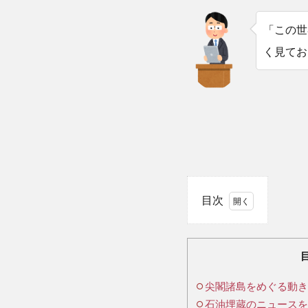
「この世
く見てお
目次
1
尖
閣
尖閣諸島をめぐる動き(
諸
石油埋蔵のニュースを
島