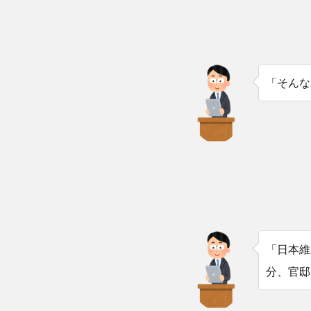
「そんな
「日本維
分、官邸