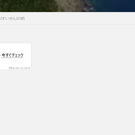
(すいぜん)の的