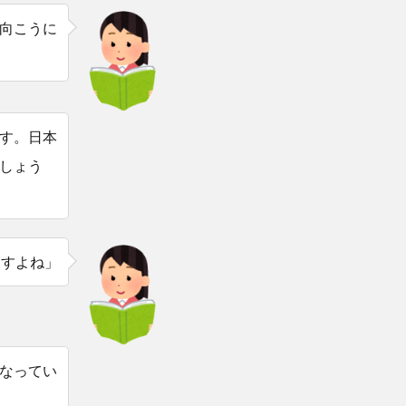
向こうに
す。日本
しょう
ますよね」
なってい