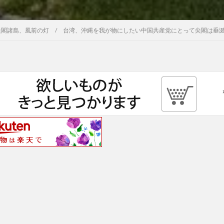
尖閣諸島、風前の灯 / 台湾、沖縄を我が物にしたい中国共産党にとって尖閣は垂涎