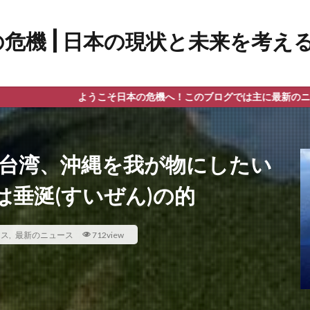
ようこそ日本の危機へ！このブログでは主に最新のニュース、政治、
 台湾、沖縄を我が物にしたい
垂涎(すいぜん)の的
ース
,
最新のニュース
712view