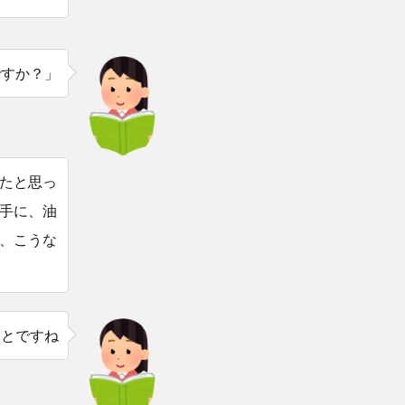
ですか？」
たと思っ
手に、油
、こうな
ことですね